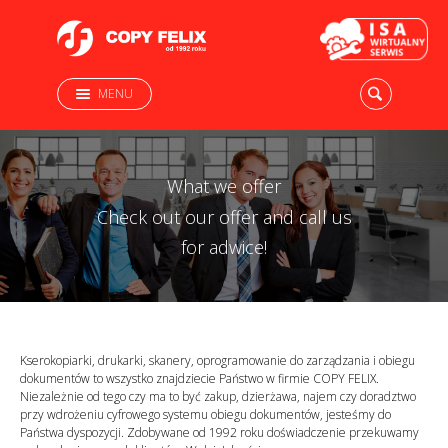
MENU
What we offer
Check out our offer and call us
for adwice!
Kserokopiarki, drukarki, skanery, oprogramowanie do zarządzania i obiegu
dokumentów to wszystko znajdziecie Państwo w firmie COPY FELIX.
Niezależnie od tego czy ma to być zakup, dzierżawa, najem czy doradztwo
przy wdrożeniu cyfrowego systemu obiegu dokumentów, jesteśmy do
Państwa dyspozycji. Zdobywane od 1992 roku doświadczenie przekuwamy