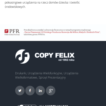
poleasingowe urządzenia na rzecz domów dziecka i świetlic
środowiskowych.
Drukarki, Urządzenia Wielofunkcyjne, Urządzenia
Wielkoformatowe, Sprzęt Prezentacyjny