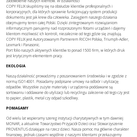
zadowolenie naszych klientów. W działalności
COPY FELIX skupiliśmy się na obsłudze klientów profesjonalnych i
korporacyjnych, dla których sprawnie funkcjonujący system produkcji
dokumentu jest jak krew dla człowieka. Zasięgiem naszego działania
obejmujemy teren całej Polski. Dzięki zintegrowanym rozwiązaniom
informatycznym panujemy nad rozproszonymi flotami urządzeń i dajemy
klientom możliwość ich kontroli, niezależnie od tego gdzie się znajdują.
COPY FELIX jest Autoryzowanym Partnerem RICOH Polska, Triumph-Adler,
Lexmark i Panasonic.
Port folio naszych aktywnych klientów to ponad 1500 firm, w których druk
jest krytycznym elementem pracy.
EKOLOGIA
Naszą działalność prowadzimy z poszanowaniem środowiska i w zgodzie z
normą ISO14001. Posiadamy podpisane umowy na odbiór i utylizację
odpadów. Wszystkie zużyte materiały i urządzenia poddawane są
sortowaniu i oddawane do utylizacji lub recyclingu zależenie od tego czy jest
to papier, plastik, metal czy odpad szkodliwy.
POMAGAMY
Od wielu lat wspieramy szereg instytucji charytatywnych w tym dawniej
MONAR, a aktualnie Towarzystwo Przyjaciół Dzieci oraz Stowarzyszenie
PROVENTUS działające na rzecz dzieci. Nasza pomoc ma głównie charakter
finansowy, jednak czasami wspólnie z naszymi klientami przekazujemy