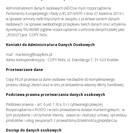
Administratorem danych osobowych (ADO) w myśl rozporządzenia
Parlamentu Europejskiego i Rady (UE) 2016/679 z dnia 27 kwietnia 2016 r.
w sprawie ochrony osób fizycznych w związku z przetwarzaniem danych
osobowych i w sprawie swobodnego przepływu takich danych oraz uchylenia
dyrektywy 95/46/WE (ogólne rozporządzenie o ochronie danych) (dalej jako
,,RODO”) jest COPY Felix.
Kontakt do Administratora Danych Osobowych
mail :
marketing@copyfelix.pl
Adres korespondencyjny : COPY Felix, ul. Eisenberga 7, 31-523 Kraków
Przetwarzane dane
Copy FELIX przetwarza dane osobowe niezbędne do kompleksowego
procesu obsługi zleceń oraz w celu przestawienia własnej oferty handlowej.
Podstawa prawna przetwarzania danych osobowych
Podstawa prawna – art. 6 ust. 1 lit a, b i c cytowanego powyżej
Rozporządzenia o RODO i w celu prowadzenia działań marketingowych, w
tym pozyskanie i utrzymanie klienta, zawarcia i realizacji umowy, sprzedaży
produktów i usług związanych z prowadzoną działalnością gospodarczą.
Dostęp do danych osobowych