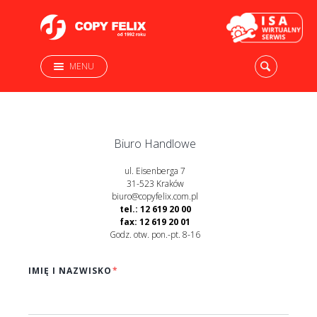
MENU
Biuro Handlowe
ul. Eisenberga 7
31-523 Kraków
biuro@copyfelix.com.pl
tel.: 12 619 20 00
fax: 12 619 20 01
Godz. otw. pon.-pt. 8-16
IMIĘ I NAZWISKO