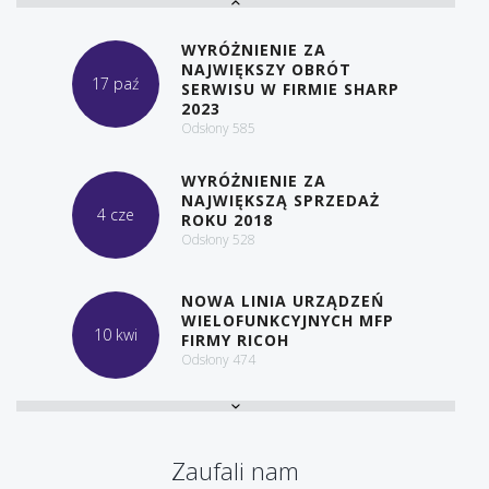
WYRÓŻNIENIE ZA
NAJWIĘKSZY OBRÓT
17 paź
SERWISU W FIRMIE SHARP
2023
Odsłony
585
WYRÓŻNIENIE ZA
NAJWIĘKSZĄ SPRZEDAŻ
4 cze
ROKU 2018
Odsłony
528
NOWA LINIA URZĄDZEŃ
WIELOFUNKCYJNYCH MFP
10 kwi
FIRMY RICOH
Odsłony
474
WYRÓŻNIENIE ZA
NAJWIĘKSZĄ SPRZEDAŻ
6 cze
ROKU 2017
Zaufali nam
Odsłony
414