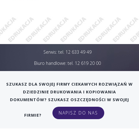
Serwis: tel. 12 633 49 49
Biuro handlowe: tel. 12 619 20 00
SPRAWDŹ NASZĄ OFERTĘ
SZUKASZ DLA SWOJEJ FIRMY CIEKAWYCH ROZWIĄZAŃ W
DZIEDZINIE DRUKOWANIA I KOPIOWANIA
DOKUMENTÓW? SZUKASZ OSZCZĘDNOŚCI W SWOJEJ
NAPISZ DO NAS
FIRMIE?