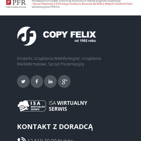
Odsłony
354
URZĄD MIASTA KRAKOWA
Odsłony
917
Drukarki, Urządzenia Wielofunkcyjne, Urządzenia
Wielkoformatowe, Sprzęt Prezentacyjny
KONTAKT Z DORADCĄ
12 619 20 00 Kraków