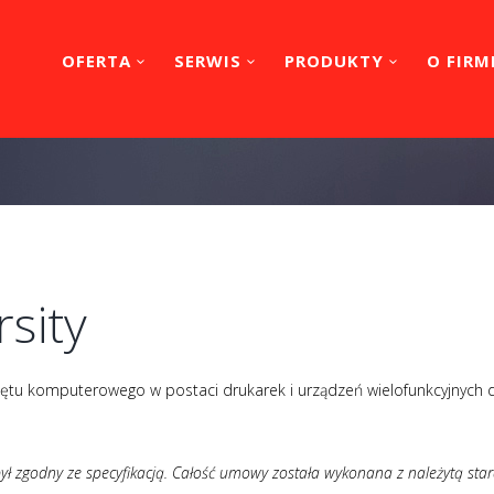
OFERTA
SERWIS
PRODUKTY
O FIRM
rsity
tu komputerowego w postaci drukarek i urządzeń wielofunkcyjnych dl
ł zgodny ze specyfikacją. Całość umowy została wykonana z należytą star