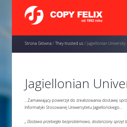
Strona Główna
/
They trusted us
/
Jagiellonian University
Jagiellonian Unive
…Zamawiający powierzył do zrealizowania dostawę sprzę
Informatyki Stosowanej Uniwersytetu Jagiellońskiego…
„ Dostawa przebiegła bezproblemowo, dostarczony sprzęt by