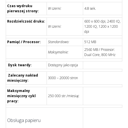
Czas wydruku
W czerni:
4.8 sek.
pierwszej strony:
Rozdzielczość druku:
600 x 600 dpi, 2400 IQ,
W czerni:
1200 IQ, 1200 x 1200
dpi
Pamięć / Procesor:
Standardowo:
512 MB
2560 MB / Procesor:
Maksymalnie:
Dual Core, 800 MHz
Dysk twardy:
Dostępny jako opcja
Zalecany nakład
3000 – 20000 stron
miesięczny:
Maksymalny
miesięczny cykl
250 000 str./miesiąc
pracy:
Obsługa papieru