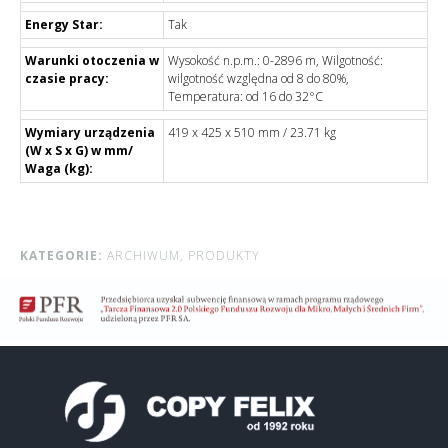
Energy Star:
Tak
Warunki otoczenia w
Wysokość n.p.m.: 0-2896 m, Wilgotność:
czasie pracy:
wilgotność względna od 8 do 80%,
Temperatura: od 16 do 32°C
Wymiary urządzenia
419 x 425 x 510 mm / 23.71 kg
(W x S x G) w mm/
Waga (kg):
KATEGORIE:
ARCHIWUM,
PRODUKTY