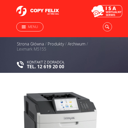
MENU
Strona Główna
/
Produkty
/
Archiwum
/
Lexmark M5155