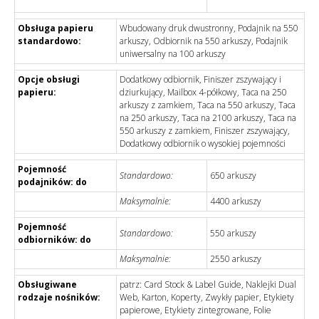
Obsługa papieru
Wbudowany druk dwustronny, Podajnik na 550
standardowo:
arkuszy, Odbiornik na 550 arkuszy, Podajnik
uniwersalny na 100 arkuszy
Opcje obsługi
Dodatkowy odbiornik, Finiszer zszywający i
papieru:
dziurkujący, Mailbox 4-półkowy, Taca na 250
arkuszy z zamkiem, Taca na 550 arkuszy, Taca
na 250 arkuszy, Taca na 2100 arkuszy, Taca na
550 arkuszy z zamkiem, Finiszer zszywający,
Dodatkowy odbiornik o wysokiej pojemności
Pojemność
Standardowo:
650 arkuszy
podajników: do
Maksymalnie:
4400 arkuszy
Pojemność
Standardowo:
550 arkuszy
odbiorników: do
Maksymalnie:
2550 arkuszy
Obsługiwane
patrz: Card Stock & Label Guide, Naklejki Dual
rodzaje nośników:
Web, Karton, Koperty, Zwykły papier, Etykiety
papierowe, Etykiety zintegrowane, Folie