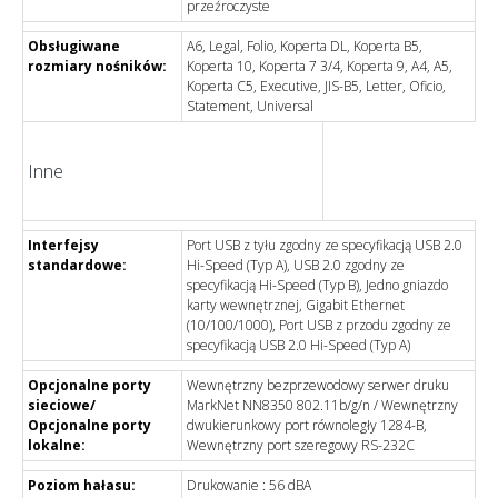
przeźroczyste
Obsługiwane
A6, Legal, Folio, Koperta DL, Koperta B5,
rozmiary nośników:
Koperta 10, Koperta 7 3/4, Koperta 9, A4, A5,
Koperta C5, Executive, JIS-B5, Letter, Oficio,
Statement, Universal
Inne
Interfejsy
Port USB z tyłu zgodny ze specyfikacją USB 2.0
standardowe:
Hi-Speed (Typ A), USB 2.0 zgodny ze
specyfikacją Hi-Speed (Typ B), Jedno gniazdo
karty wewnętrznej, Gigabit Ethernet
(10/100/1000), Port USB z przodu zgodny ze
specyfikacją USB 2.0 Hi-Speed (Typ A)
Opcjonalne porty
Wewnętrzny bezprzewodowy serwer druku
sieciowe/
MarkNet NN8350 802.11b/g/n / Wewnętrzny
Opcjonalne porty
dwukierunkowy port równoległy 1284-B,
lokalne:
Wewnętrzny port szeregowy RS-232C
Poziom hałasu:
Drukowanie : 56 dBA