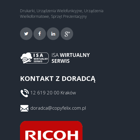
Drukarki, Urządzenia Wielofunkcyjne, Urządzenia
Wielkoformatowe, Sprzęt Prezentacyjny
KONTAKT Z DORADCĄ
12 619 20 00 Kraków
doradca@copyfelix.com.pl