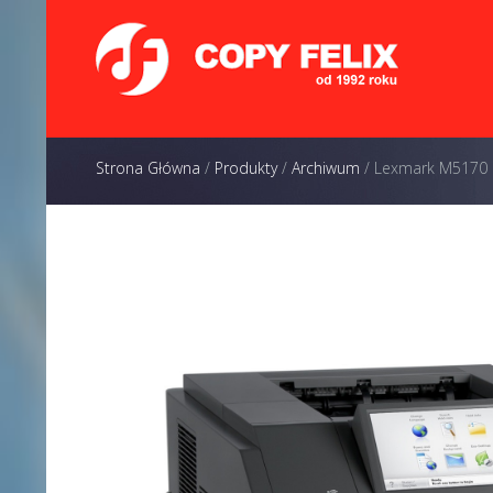
Strona Główna
/
Produkty
/
Archiwum
/
Lexmark M5170