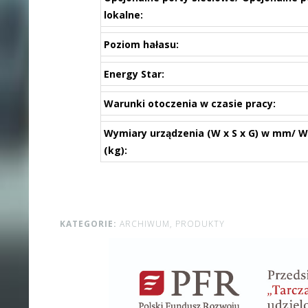
lokalne:
Poziom hałasu:
Energy Star:
Warunki otoczenia w czasie pracy:
Wymiary urządzenia (W x S x G) w mm/ 
(kg):
KATEGORIE:
ARCHIWUM,
PRODUKTY