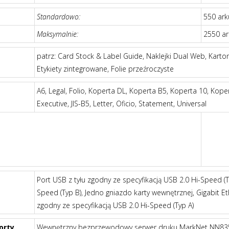
Standardowo:
550 ark
Maksymalnie:
2550 ar
patrz: Card Stock & Label Guide, Naklejki Dual Web, Karton
Etykiety zintegrowane, Folie przeźroczyste
A6, Legal, Folio, Koperta DL, Koperta B5, Koperta 10, Koper
Executive, JIS-B5, Letter, Oficio, Statement, Universal
Port USB z tyłu zgodny ze specyfikacją USB 2.0 Hi-Speed (T
Speed (Typ B), Jedno gniazdo karty wewnętrznej, Gigabit E
zgodny ze specyfikacją USB 2.0 Hi-Speed (Typ A)
orty
Wewnętrzny bezprzewodowy serwer druku MarkNet NN835