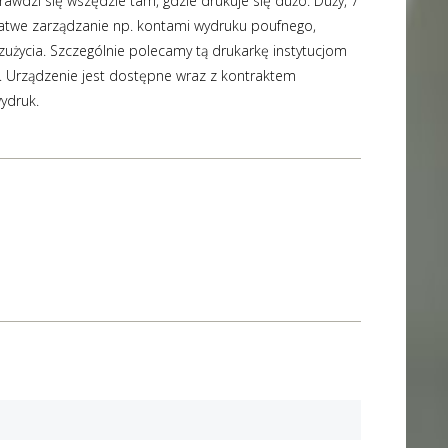
awdzi się wszędzie tam, gdzie drukuje się dużo. Duży, 7
łatwe zarządzanie np. kontami wydruku poufnego,
użycia. Szczególnie polecamy tą drukarkę instytucjom
 Urządzenie jest dostępne wraz z kontraktem
ydruk.