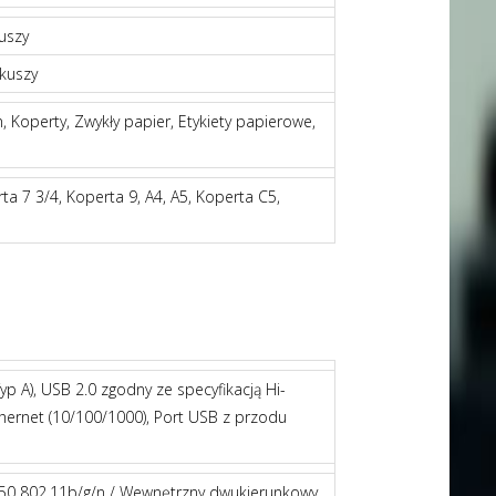
uszy
kuszy
, Koperty, Zwykły papier, Etykiety papierowe,
ta 7 3/4, Koperta 9, A4, A5, Koperta C5,
yp A), USB 2.0 zgodny ze specyfikacją Hi-
thernet (10/100/1000), Port USB z przodu
0 802.11b/g/n / Wewnętrzny dwukierunkowy