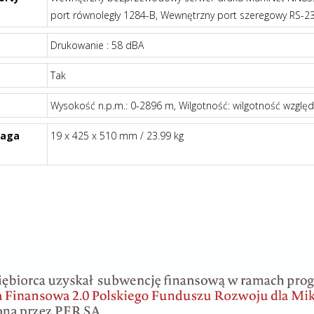
port równoległy 1284-B, Wewnętrzny port szeregowy RS-2
Drukowanie : 58 dBA
Tak
Wysokość n.p.m.: 0-2896 m, Wilgotność: wilgotność wzgl
Waga
19 x 425 x 510 mm / 23.99 kg