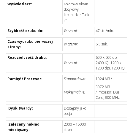
Wyświetlacz:
Kolorowy ekran
dotykowy
Lexmark e-Task
7”
Szybkość druku do:
W czerni:
47 str./min.
Czas wydruku pierwszej
W czerni:
6.5 sek.
strony:
Rozdzielczość druku:
600 x 600 dpi,
W czerni:
2400 IQ, 1200 x
1200 dpi, 1200 IQ
Pamięć / Procesor:
Standardowo:
1024 MB /
3072 MB
Maksymalnie:
/ Procesor: Dual
Core, 800 MHz
Dysk twardy:
Dostępny jako
opcja
Zalecany nakład
2000 – 15000
miesięczny:
stron