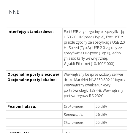
INNE
Interfejsy standardowe:
Port USB z tyłu zgodny ze specyfikacją
USB 2.0 Hi-Speed (Typ A), Port USB z
przodu zgodny ze specyfikacją USB 2.0
Hi-Speed (Typ A), USB 2.0 zgodny ze
specyfikacją Hi-Speed (Typ B), Jedno
gniazdo karty wewnętrznej,
Gigabit Ethernet (10/100/1000)
Opcjonalne porty sieciowe/
Wewnętrzny bezprzewodowy serwer
Opcjonalne porty lokalne:
druku MarkNet NN8350 802.11b/g/n /
Wewnętrzny dwukierunkowy
port równoległy 1284-B, Wewnętrzny
port szeregowy RS-232C
Poziom hałasu:
Drukowanie:
55 dBA
Kopiowanie:
56 dBA
Skanowanie:
55 dBA