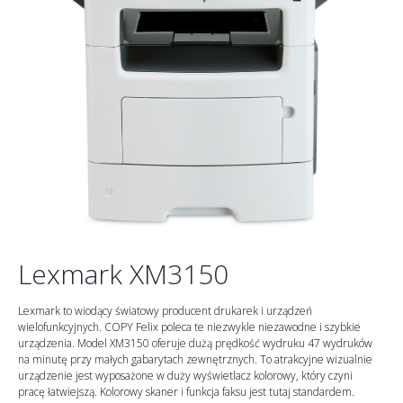
Lexmark XM3150
Lexmark to wiodący światowy producent drukarek i urządzeń
wielofunkcyjnych. COPY Felix poleca te niezwykle niezawodne i szybkie
urządzenia. Model XM3150 oferuje dużą prędkość wydruku 47 wydruków
na minutę przy małych gabarytach zewnętrznych. To atrakcyjne wizualnie
urządzenie jest wyposażone w duży wyświetlacz kolorowy, który czyni
pracę łatwiejszą. Kolorowy skaner i funkcja faksu jest tutaj standardem.