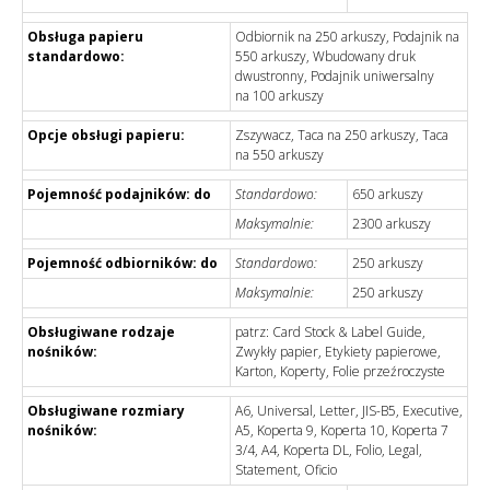
Obsługa papieru
Odbiornik na 250 arkuszy, Podajnik na
standardowo:
550 arkuszy, Wbudowany druk
dwustronny, Podajnik uniwersalny
na 100 arkuszy
Opcje obsługi papieru:
Zszywacz, Taca na 250 arkuszy, Taca
na 550 arkuszy
Pojemność podajników: do
Standardowo:
650 arkuszy
Maksymalnie:
2300 arkuszy
Pojemność odbiorników: do
Standardowo:
250 arkuszy
Maksymalnie:
250 arkuszy
Obsługiwane rodzaje
patrz: Card Stock & Label Guide,
nośników:
Zwykły papier, Etykiety papierowe,
Karton, Koperty, Folie przeźroczyste
Obsługiwane rozmiary
A6, Universal, Letter, JIS-B5, Executive,
nośników:
A5, Koperta 9, Koperta 10, Koperta 7
3/4, A4, Koperta DL, Folio, Legal,
Statement, Oficio