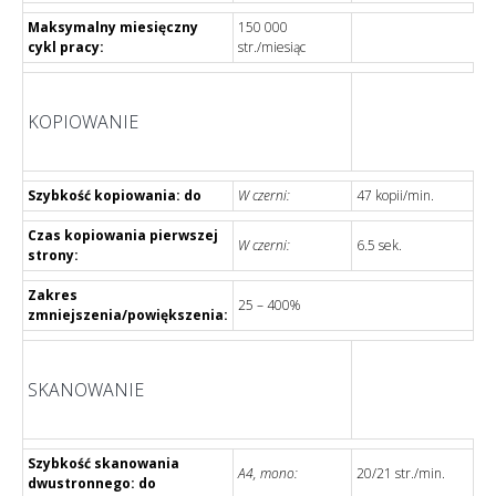
Maksymalny miesięczny
150 000
cykl pracy:
str./miesiąc
KOPIOWANIE
Szybkość kopiowania: do
W czerni:
47 kopii/min.
Czas kopiowania pierwszej
W czerni:
6.5 sek.
strony:
Zakres
25 – 400%
zmniejszenia/powiększenia:
SKANOWANIE
Szybkość skanowania
A4, mono:
20/21 str./min.
dwustronnego: do