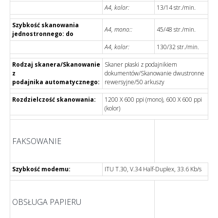
A4, kolor:
13/14 str./min.
Szybkość skanowania
A4, mono::
45/48 str./min.
jednostronnego: do
A4, kolor:
130/32 str./min.
Rodzaj skanera/Skanowanie
Skaner płaski z podajnikiem
z
dokumentów/Skanowanie dwustronne
podajnika automatycznego:
rewersyjne/50 arkuszy
Rozdzielczość skanowania:
1200 X 600 ppi (mono), 600 X 600 ppi
(kolor)
FAKSOWANIE
Szybkość modemu:
ITU T.30, V.34 Half-Duplex, 33.6 Kb/s
OBSŁUGA PAPIERU