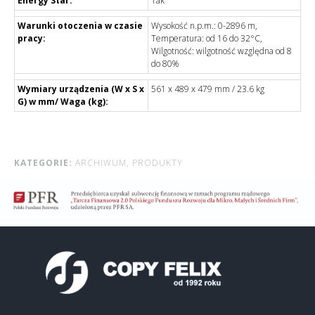
Energy Star:
Tak
Warunki otoczenia w czasie
Wysokość n.p.m.: 0-2896 m,
pracy:
Temperatura: od 16 do 32°C,
Wilgotność: wilgotność względna od 8
do 80%
Wymiary urządzenia (W x S x
561 x 489 x 479 mm / 23.6 kg
G) w mm/ Waga (kg):
KATEGORIE:
ARCHIWUM,
PRODUKTY