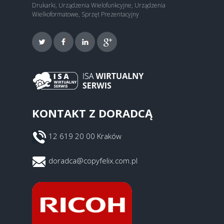
Drukarki, Urządzenia Wielofunkcyjne, Urządzenia
Wielkoformatowe, Sprzęt Prezentacyjny
KONTAKT Z DORADCĄ
12 619 20 00 Kraków
doradca@copyfelix.com.pl