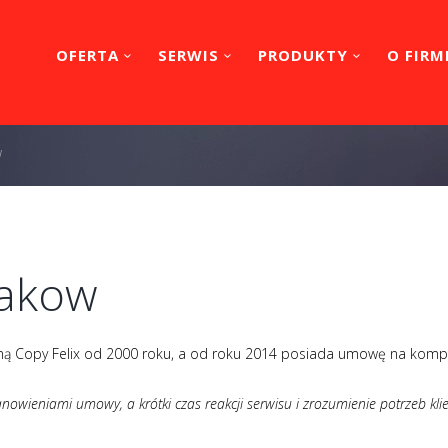
OFERTA
SERWIS
PRODUKTY
O FIRM
w
rakow
irmą Copy Felix od 2000 roku, a od roku 2014 posiada umowę na kom
owieniami umowy, a krótki czas reakcji serwisu i zrozumienie potrzeb klien