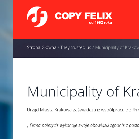
Strona Główna
/
They trusted us
/
Municipality of Krako
Municipality of K
Urząd Miasta Krakowa zaświadcza iż współpracuje z f
„ Firma należycie wykonuje swoje obowiązki zgodnie z postan