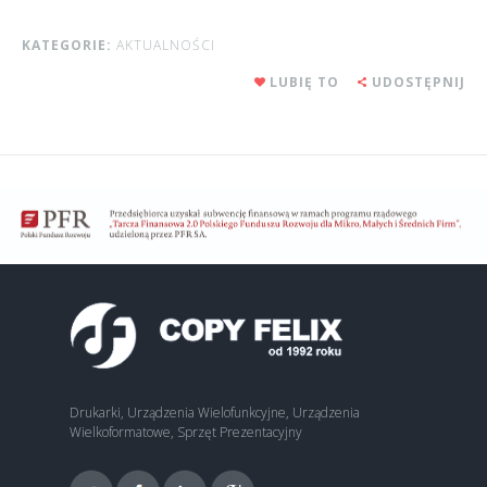
KATEGORIE:
AKTUALNOŚCI
LUBIĘ TO
UDOSTĘPNIJ
Drukarki, Urządzenia Wielofunkcyjne, Urządzenia
Wielkoformatowe, Sprzęt Prezentacyjny