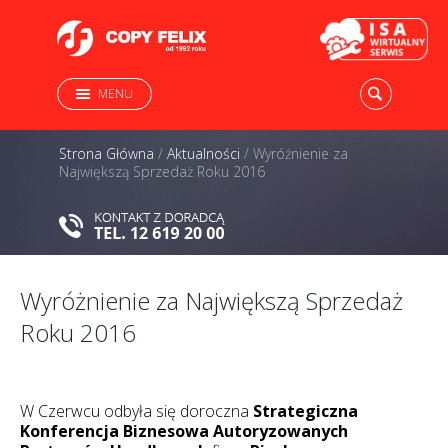
MENU
Strona Główna
/
Aktualności
/
Wyróżnienie za
Największą Sprzedaż Roku 2016
Wyróżnienie za Największą Sprzedaż
Roku 2016
W Czerwcu odbyła się doroczna
Strategiczna
Konferencja Biznesowa Autoryzowanych