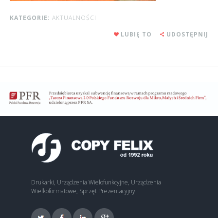
KATEGORIE:
AKTUALNOŚCI
LUBIĘ TO
UDOSTĘPNIJ
Drukarki, Urządzenia Wielofunkcyjne, Urządzenia
Wielkoformatowe, Sprzęt Prezentacyjny