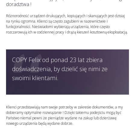
doradztwa !
Różnorodność urządzeń drukujących, kopiujących i skanujących jest dzisiaj
na rynku ogromna. Klienci są często zagubieni w nazewnictwie i
funkcjonalności. Nieświadomi wybierają urządzenia, które często
rozczarowują ich w codziennej pracy i drążą kieszeń kosztowną eksploatacją.
COPY Felix od ponad 23 lat zbiera
doświadczenia, by dzielić się nimi ze
swoimi klientami.
Klienci przedstawiają nam swoje potrzeby w zakresie dokumentów, a my
dobieramy optymalne rozwiązanie ! Dzięki takiemu podejściu mogą być
Państwo niemal pewni że pieniądze wydane na zakup lub dzierżawę
nowego urządzenia będą wydane dobrze.