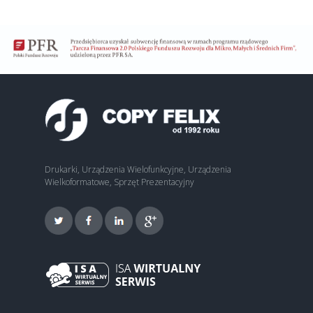
Drukarki, Urządzenia Wielofunkcyjne, Urządzenia
Wielkoformatowe, Sprzęt Prezentacyjny