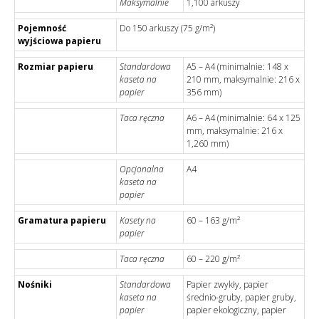
Maksymalnie
1,100 arkuszy
Pojemność
Do 150 arkuszy (75 g/m²)
wyjściowa papieru
Rozmiar papieru
Standardowa
A5 – A4 (minimalnie: 148 x
kaseta na
210 mm, maksymalnie: 216 x
papier
356 mm)
Taca ręczna
A6 – A4 (minimalnie: 64 x 125
mm, maksymalnie: 216 x
1,260 mm)
Opcjonalna
A4
kaseta na
papier
Gramatura papieru
Kasety na
60 – 163 g/m²
papier
Taca ręczna
60 – 220 g/m²
Nośniki
Standardowa
Papier zwykły, papier
kaseta na
średnio-gruby, papier gruby,
papier
papier ekologiczny, papier