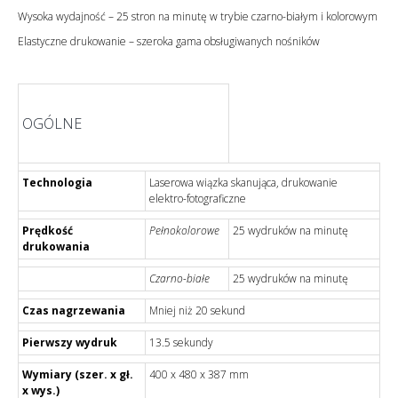
Wysoka wydajność – 25 stron na minutę w trybie czarno-białym i kolorowym
Elastyczne drukowanie – szeroka gama obsługiwanych nośników
OGÓLNE
Technologia
Laserowa wiązka skanująca, drukowanie
elektro-fotograficzne
Prędkość
Pełnokolorowe
25 wydruków na minutę
drukowania
Czarno-białe
25 wydruków na minutę
Czas nagrzewania
Mniej niż 20 sekund
Pierwszy wydruk
13.5 sekundy
Wymiary (szer. x gł.
400 x 480 x 387 mm
x wys.)