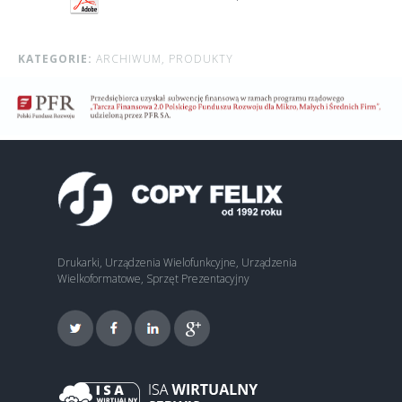
KATEGORIE:
ARCHIWUM,
PRODUKTY
Drukarki, Urządzenia Wielofunkcyjne, Urządzenia
Wielkoformatowe, Sprzęt Prezentacyjny