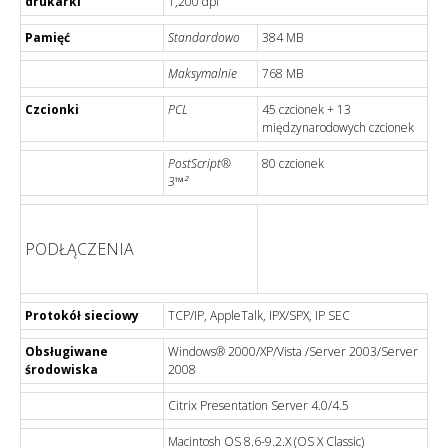
drukarki
1,200 dpi
Pamięć
Standardowo
384 MB
Maksymalnie
768 MB
Czcionki
PCL
45 czcionek + 13
międzynarodowych czcionek
PostScript®
80 czcionek
3™²
PODŁĄCZENIA
Protokół sieciowy
TCP/IP, AppleTalk, IPX/SPX, IP SEC
Obsługiwane
Windows® 2000/XP/Vista /Server 2003/Server
środowiska
2008
Citrix Presentation Server 4.0/4.5
Macintosh OS 8.6-9.2.X (OS X Classic)