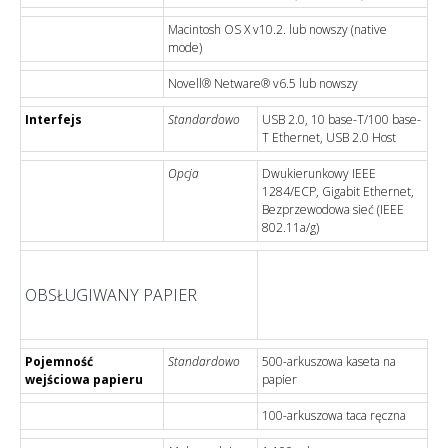
Macintosh OS X v10.2. lub nowszy (native
mode)
Novell® Netware® v6.5 lub nowszy
Interfejs
Standardowo
USB 2.0, 10 base-T/100 base-
T Ethernet, USB 2.0 Host
Opcja
Dwukierunkowy IEEE
1284/ECP, Gigabit Ethernet,
Bezprzewodowa sieć (IEEE
802.11a/g)
OBSŁUGIWANY PAPIER
Pojemność
Standardowo
500-arkuszowa kaseta na
wejściowa papieru
papier
100-arkuszowa taca ręczna