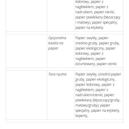
kolorowy, papier z
nagłówkiem, papier z
nadrukiem, papier cienki,
papier powlekany (błyszczący
i matowy), papier specjalny,
papier na etykiety
Opcjonalna
Papier zwykły, papier
kaseta na
średnio-gruby, papier gruby,
papier
papier ekologiczny, papier
kolorowy, papier z
nagłówkiem, papier
dziurkowany, papier cienki
Taca ręczna
Papier zwykły, (średni) papier
gruby, papier ekologiczny,
papier kolorowy, papier z
nagłówkiem, papier z
nadrukiem/cienki, papier
powlekany (błyszczący/gruby,
matowy/gruby), papier
specjalny, papier na etykiety,
koperty,