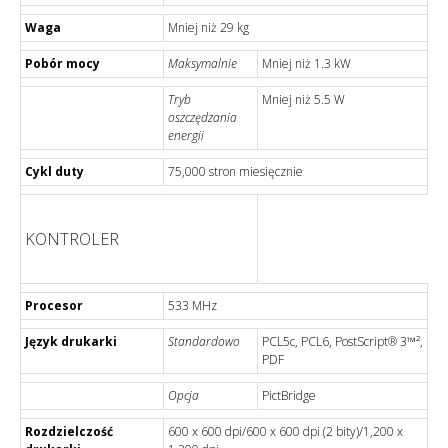
Waga
Mniej niż 29 kg
Pobór mocy
Maksymalnie
Mniej niż 1.3 kW
Tryb
Mniej niż 5.5 W
oszczędzania
energii
Cykl duty
75,000 stron miesięcznie
KONTROLER
Procesor
533 MHz
Język drukarki
Standardowo
PCL5c, PCL6, PostScript® 3™²,
PDF
Opcja
PictBridge
Rozdzielczość
600 x 600 dpi/600 x 600 dpi (2 bity)/1,200 x