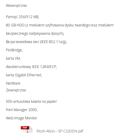
Wewnętrzne:
Pamięć 256/512 MB,
80 GB HDD (z modułem szyfrowania dysku twardego oraz modułem
bezpiecznego nadpisywania danych),
Bezprzewodowa sieć (IEEE 802.11a/g),
PictBridge,
karta VM,
dwukierunkowy IEEE 1284/ECP,
karta Gigabit Ethernet,
NetWare
Zewnętrzne:
500-arkuszowa kaseta na papier
Font Manager 2000,
Web Image Monitor
Ricoh-Aficio---SP-C320DN.pdf