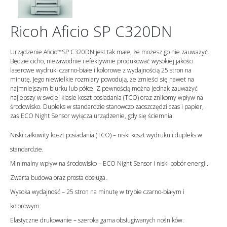
Ricoh Aficio SP C320DN
Urządzenie Aficio™SP C320DN jest tak małe, że możesz go nie zauważyć.
Będzie cicho, niezawodnie i efektywnie produkować wysokiej jakości
laserowe wydruki czarno-białe i kolorowe z wydajnością 25 stron na
minutę. Jego niewielkie rozmiary powodują, że zmieści się nawet na
najmniejszym biurku lub półce. Z pewnością można jednak zauważyć
najlepszy w swojej klasie koszt posiadania (TCO) oraz znikomy wpływ na
środowisko. Dupleks w standardzie stanowczo zaoszczędzi czas i papier,
zaś ECO Night Sensor wyłącza urządzenie, gdy się ściemnia.
Niski całkowity koszt posiadania (TCO) – niski koszt wydruku i dupleks w
standardzie.
Minimalny wpływ na środowisko – ECO Night Sensor i niski pobór energii.
Zwarta budowa oraz prosta obsługa.
Wysoka wydajność – 25 stron na minutę w trybie czarno-białym i
kolorowym.
Elastyczne drukowanie – szeroka gama obsługiwanych nośników.