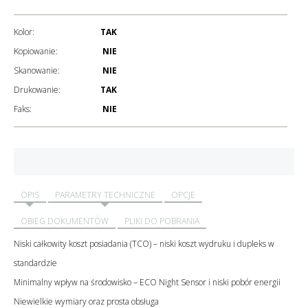
Kolor:
TAK
Kopiowanie:
NIE
Skanowanie:
NIE
Drukowanie:
TAK
Faks:
NIE
OPIS
PARAMETRY TECHNICZNE
OPCJE
OBIEG DOKUMENTÓW
PLIKI DO POBRANIA
Niski całkowity koszt posiadania (TCO) – niski koszt wydruku i dupleks w
standardzie
Minimalny wpływ na środowisko – ECO Night Sensor i niski pobór energii
Niewielkie wymiary oraz prosta obsługa