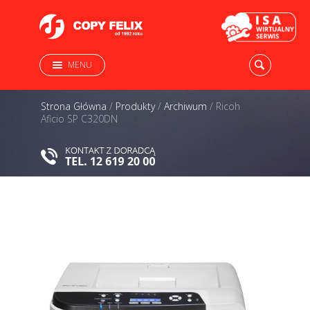
MENU
Strona Główna
/
Produkty
/
Archiwum
/
Ricoh
Aficio SP C320DN