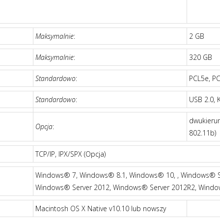
Maksymalnie
:
2 GB
Maksymalnie
:
320 GB
Standardowo
:
PCL5e, P
Standardowo
:
USB 2.0, 
dwukieru
Opcja
:
802.11b)
TCP/IP, IPX/SPX (Opcja)
Windows® 7, Windows® 8.1, Windows® 10, , Windows® S
Windows® Server 2012, Windows® Server 2012R2, Windo
Macintosh OS X Native v10.10 lub nowszy