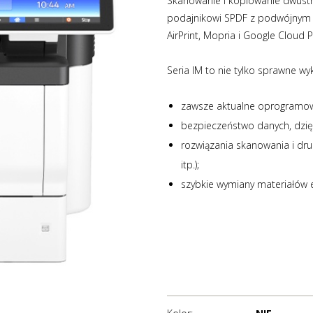
Skanowanie i kopiowanie dwustr
podajnikowi SPDF z podwójnym 
AirPrint, Mopria i Google Cloud Pr
Seria IM to nie tylko sprawne w
zawsze aktualne oprogramowan
bezpieczeństwo danych, dzięki
rozwiązania skanowania i dru
itp.);
szybkie wymiany materiałów 