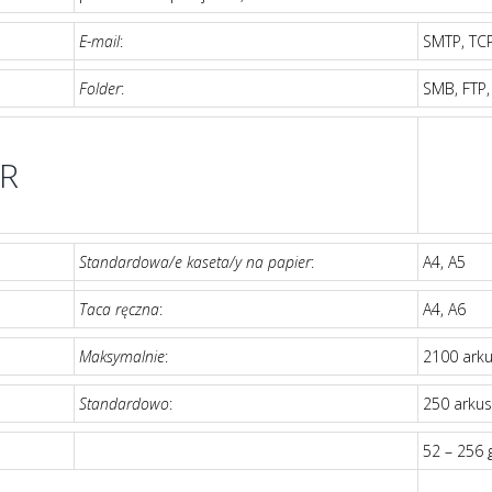
E-mail
:
SMTP, TCP
Folder
:
SMB, FTP,
R
Standardowa/e kaseta/y na papier
:
A4, A5
Taca ręczna
:
A4, A6
Maksymalnie
:
2100 arku
Standardowo
:
250 arkus
52 – 256 