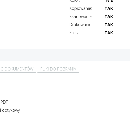
Kolor:
NIE
Kopiowanie:
TAK
Skanowanie:
TAK
Drukowanie:
TAK
Faks:
TAK
EG DOKUMENTÓW
PLIKI DO POBRANIA
 PDF
el dotykowy