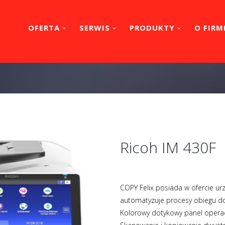
OFERTA
SERWIS
PRODUKTY
O FIRM
Ricoh IM 430F
COPY Felix posiada w ofercie ur
automatyzuje procesy obiegu do
Kolorowy dotykowy panel operacyj