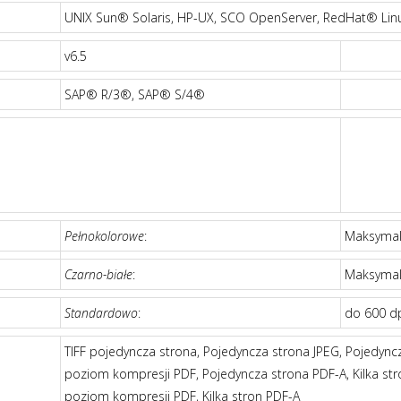
UNIX Sun® Solaris, HP-UX, SCO OpenServer, RedHat® Lin
v6.5
SAP® R/3®, SAP® S/4®
Pełnokolorowe
:
Maksymaln
Czarno-białe
:
Maksymaln
Standardowo
:
do 600 d
TIFF pojedyncza strona, Pojedyncza strona JPEG, Pojedync
poziom kompresji PDF, Pojedyncza strona PDF-A, Kilka stron
poziom kompresji PDF, Kilka stron PDF-A