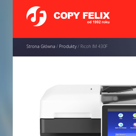
Strona Główna
/
Produkty
/
Ricoh IM 430F