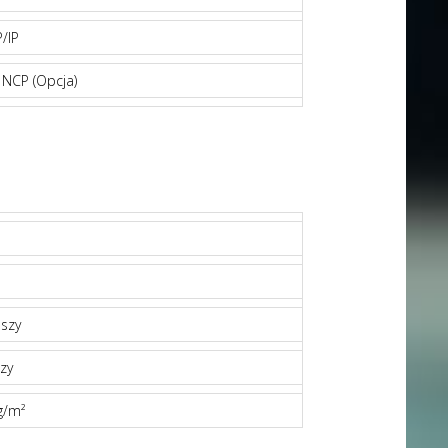
/IP
 NCP (Opcja)
szy
zy
g/m²