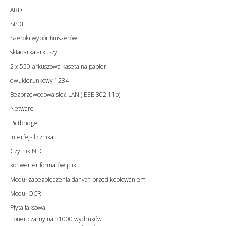
ARDF
SPDF
Szeroki wybór finiszerów
składarka arkuszy
2 x 550-arkuszowa kaseta na papier
dwukierunkowy 1284
Bezprzewodowa sieć LAN (IEEE 802.11b)
Netware
Pictbridge
Interfejs licznika
Czytnik NFC
konwerter formatów pliku
Moduł zabezpieczenia danych przed kopiowaniem
Moduł OCR
Płyta faksowa
Toner czarny na 31000 wydruków