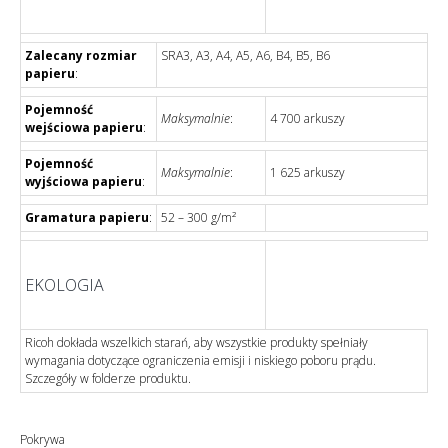
Zalecany rozmiar
SRA3, A3, A4, A5, A6, B4, B5, B6
papieru
:
Pojemność
Maksymalnie
:
4 700 arkuszy
wejściowa papieru
:
Pojemność
Maksymalnie
:
1 625 arkuszy
wyjściowa papieru
:
Gramatura papieru
:
52 – 300 g/m²
EKOLOGIA
Ricoh dokłada wszelkich starań, aby wszystkie produkty spełniały
wymagania dotyczące ograniczenia emisji i niskiego poboru prądu.
Szczegóły w folderze produktu.
Pokrywa