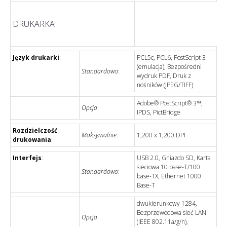
DRUKARKA
Język drukarki
:
PCL5c, PCL6, PostScript 3
(emulacja), Bezpośredni
Standardowo
:
wydruk PDF, Druk z
nośników (JPEG/TIFF)
Adobe® PostScript® 3™,
Opcja
:
IPDS, PictBridge
Rozdzielczość
Maksymalnie
:
1,200 x 1,200 DPI
drukowania
:
Interfejs
:
USB 2.0, Gniazdo SD, Karta
sieciowa 10 base-T/100
Standardowo
:
base-TX, Ethernet 1000
Base-T
dwukierunkowy 1284,
Bezprzewodowa sieć LAN
Opcja
:
(IEEE 802.11a/g/n),