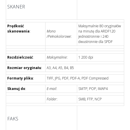
SKANER
Prędkość
Maksymalnie 80 oryginałów
skanowania
:
Mono
na minutę dla ARDF120
/Pełnokolorowe
:
jednostronnie i 240
dwustronnie dla SPDF
Rozdzielczość
:
Maksymalnie
:
1 200 dpi
Rozmiar oryginału
:
A3, A4, A5, B4, B5
Formaty pliku
:
TIFF, JPG, PDF, PDF-A, PDF Compressed
Skanuj do
:
E-mail
:
SMTP, POP, IMAP4
Folder
:
SMB, FTP, NCP
FAKS