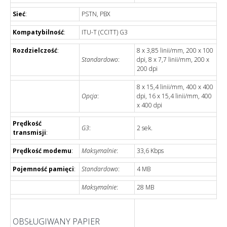
Sieć
:
PSTN, PBX
Kompatybilność
:
ITU-T (CCITT) G3
Rozdzielczość
:
8 x 3,85 linii/mm, 200 x 100
Standardowo
:
dpi, 8 x 7,7 linii/mm, 200 x
200 dpi
8 x 15,4 linii/mm, 400 x 400
Opcja
:
dpi, 16 x 15,4 linii/mm, 400
x 400 dpi
Prędkość
G3
:
2 sek.
transmisji
:
Prędkość modemu
:
Maksymalnie
:
33,6 Kbps
Pojemność pamięci
:
Standardowo
:
4 MB
Maksymalnie
:
28 MB
OBSŁUGIWANY PAPIER