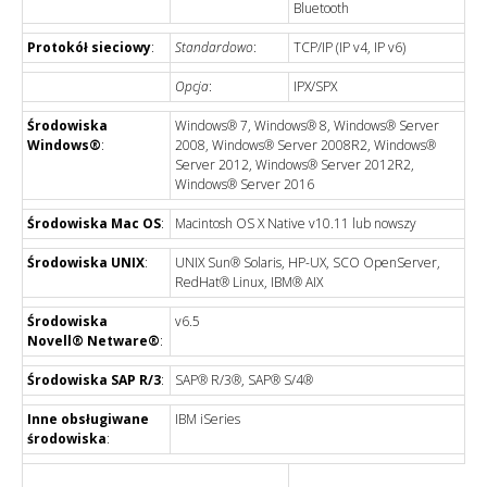
Bluetooth
Protokół sieciowy
:
Standardowo
:
TCP/IP (IP v4, IP v6)
Opcja
:
IPX/SPX
Środowiska
Windows® 7, Windows® 8, Windows® Server
Windows®
:
2008, Windows® Server 2008R2, Windows®
Server 2012, Windows® Server 2012R2,
Windows® Server 2016
Środowiska Mac OS
:
Macintosh OS X Native v10.11 lub nowszy
Środowiska UNIX
:
UNIX Sun® Solaris, HP-UX, SCO OpenServer,
RedHat® Linux, IBM® AIX
Środowiska
v6.5
Novell® Netware®
:
Środowiska SAP R/3
:
SAP® R/3®, SAP® S/4®
Inne obsługiwane
IBM iSeries
środowiska
: