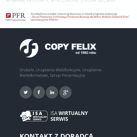
WYBRANE PRODUKTY,
WYRÓŻNIONE STRONA GŁÓWNA
Drukarki, Urządzenia Wielofunkcyjne, Urządzenia
Wielkoformatowe, Sprzęt Prezentacyjny
KONTAKT Z DORADCĄ