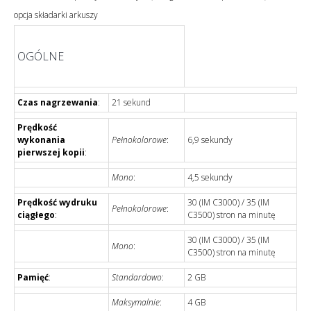
opcja składarki arkuszy
OGÓLNE
Czas nagrzewania
:
21 sekund
Prędkość
wykonania
Pełnokolorowe
:
6,9 sekundy
pierwszej kopii
:
Mono
:
4,5 sekundy
Prędkość wydruku
30 (IM C3000) / 35 (IM
Pełnokolorowe
:
ciągłego
:
C3500) stron na minutę
30 (IM C3000) / 35 (IM
Mono
:
C3500) stron na minutę
Pamięć
:
Standardowo
:
2 GB
Maksymalnie
:
4 GB