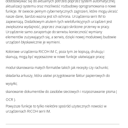
dostosowywać się do aktualnych potrzeb poprzez system automatycznej
aktualizacji systemu oraz możliwość rozbudowy oprogramowania o nowe
funkcje. W świecie pełnym cybernetycznych zagrożeń, które mogą ukraść
nasze dane, bardzo ważna jest ich ochrona. Urządzenia serii IM to
zapewniają. Dodatkowym atutem tych wielofunkcyjnych urządzeń jest
zwiększona wydajność, poprzez znacząco skrócone przerwy w pracy.
Urządzenie samo zaraportuje do serwisu konieczność wymiany
elementów zużywających się, a serwis, dzięki nowej modułowej budowie
urządzeń błyskawicznie je wymieni.
Kolorowe urządzenia RICOH IM C, poza tym że kopiują, drukują i
skanują, mogą być wyposażone w nowe funkcje ułatwiające pracę:
moduł skanowania małych formatów takich jak recepty czy rachunki;
składarka arkuszy, która ułatwi przygotowanie faktur papierowych do
wysyłki;
skanowanie dokumentów do zasobów sieciowych i rozpoznawanie pisma (
OCR ).
Powyższe funkcje to tylko niektóre spośród użytecznych nowości w
urządzeniach RICOH serii IM.