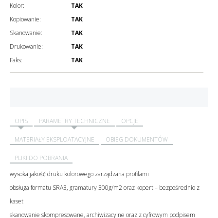
Kolor:
TAK
Kopiowanie:
TAK
Skanowanie:
TAK
Drukowanie:
TAK
Faks:
TAK
OPIS
PARAMETRY TECHNICZNE
OPCJE
MATERIAŁY EKSPLOATACYJNE
OBIEG DOKUMENTÓW
PLIKI DO POBRANIA
wysoka jakość druku kolorowego zarządzana profilami
obsługa formatu SRA3, gramatury 300g/m2 oraz kopert – bezpośrednio z
kaset
skanowanie skompresowane, archiwizacyjne oraz z cyfrowym podpisem