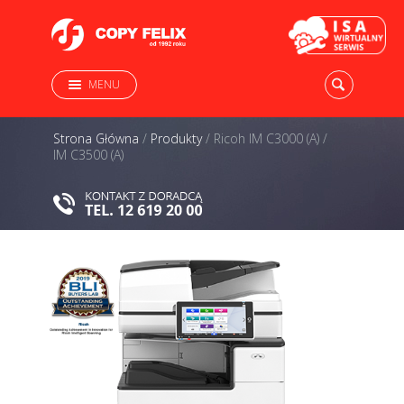
MENU
Strona Główna
/
Produkty
/
Ricoh IM C3000 (A) /
IM C3500 (A)