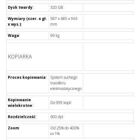
Dysk twardy
:
320 GB
Wymiary (szer. x gł.
587 x 685 x 963
x wys.)
:
mm
Waga
:
99 kg
KOPIARKA
Proces kopiowania
:
System suchego
transferu
elektrostatycznego
Kopiowanie
Do 999 kopii
wielokrotne
:
Rozdzielczość
:
600 dpi
Zoom
:
Od 25% do 400%
co 1%