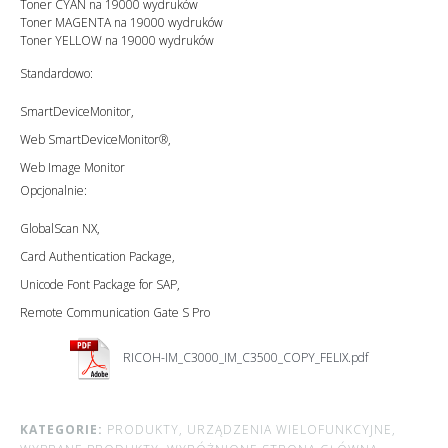
Toner CYAN na 19000 wydruków
Toner MAGENTA na 19000 wydruków
Toner YELLOW na 19000 wydruków
Standardowo:
SmartDeviceMonitor,
Web SmartDeviceMonitor®,
Web Image Monitor
Opcjonalnie:
GlobalScan NX,
Card Authentication Package,
Unicode Font Package for SAP,
Remote Communication Gate S Pro
RICOH-IM_C3000_IM_C3500_COPY_FELIX.pdf
KATEGORIE:
PRODUKTY,
URZĄDZENIA WIELOFUNKCYJNE,