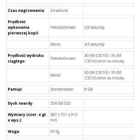
Czas nagrzewania
:
24 sekund
Prędkość
wykonania
Pełnokolorowe
:
6,9 sekundy
pierwszej kopii
:
Mono
:
4,5 sekundy
Prędkość wydruku
30 (IM C3010) / 35 (IM
Pełnokolorowe
:
ciągłego
:
C3510) stron na minutę
30 (IM C3010) / 35 (IM
Mono
:
C3510) stron na minutę
Pamięć
:
Standardowo
:
8 GB
Dysk twardy
:
256 GB SSD
Wymiary (szer. x gł.
587 x 701 x 913
x wys.)
:
mm
Waga
:
93 kg