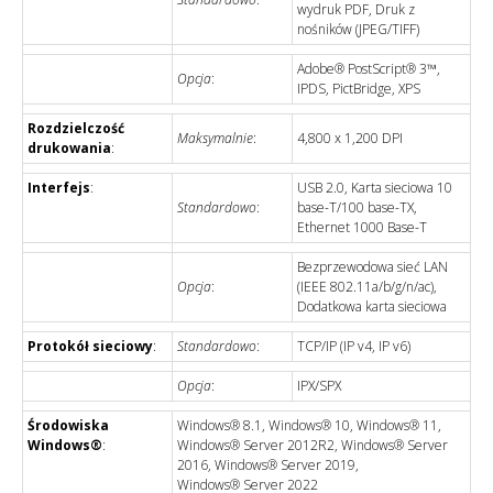
wydruk PDF, Druk z
nośników (JPEG/TIFF)
Adobe® PostScript® 3™,
Opcja
:
IPDS, PictBridge, XPS
Rozdzielczość
Maksymalnie
:
4,800 x 1,200 DPI
drukowania
:
Interfejs
:
USB 2.0, Karta sieciowa 10
Standardowo
:
base-T/100 base-TX,
Ethernet 1000 Base-T
Bezprzewodowa sieć LAN
Opcja
:
(IEEE 802.11a/b/g/n/ac),
Dodatkowa karta sieciowa
Protokół sieciowy
:
Standardowo
:
TCP/IP (IP v4, IP v6)
Opcja
:
IPX/SPX
Środowiska
Windows® 8.1, Windows® 10, Windows® 11,
Windows®
:
Windows® Server 2012R2, Windows® Server
2016, Windows® Server 2019,
Windows® Server 2022