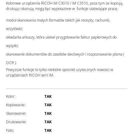
Kolorowe urządzenia RICOH IM C3010 / IM C3510, poza tym że kopiują,
drukują i skanują, mogą być wyposażone w funkcje ułatwiające pracę:
moduł skanowania małych formatów takich jak recepty, rachunki,
wizytówki;
składarka arkuszy, która ułatwi przygotowanie faktur papierowych do
wysyłki;
skanowanie dokumentów do zasobów sieciowych i rozpoznawanie pisma (
OCR ).
Powyższe funkcje to tylko niektóre spośród użytecznych nowości w
urządzeniach RICOH serii IM.
Kolor:
TAK
Kopiowanie:
TAK
Skanowanie:
TAK
Drukowanie:
TAK
Faks:
TAK