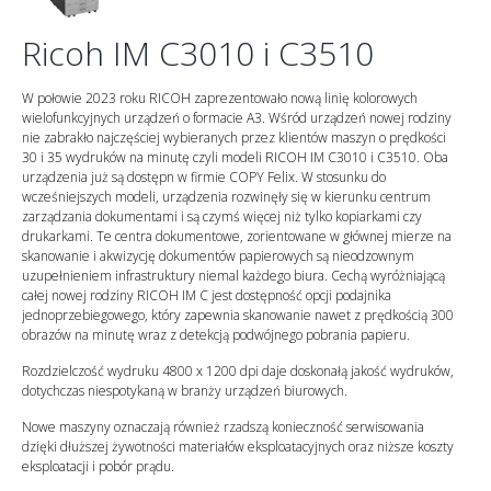
Ricoh IM C3010 i C3510
W połowie 2023 roku RICOH zaprezentowało nową linię kolorowych
wielofunkcyjnych urządzeń o formacie A3. Wśród urządzeń nowej rodziny
nie zabrakło najczęściej wybieranych przez klientów maszyn o prędkości
30 i 35 wydruków na minutę czyli modeli RICOH IM C3010 i C3510. Oba
urządzenia już są dostępn w firmie COPY Felix. W stosunku do
wcześniejszych modeli, urządzenia rozwinęły się w kierunku centrum
zarządzania dokumentami i są czymś więcej niż tylko kopiarkami czy
drukarkami. Te centra dokumentowe, zorientowane w głównej mierze na
skanowanie i akwizycję dokumentów papierowych są nieodzownym
uzupełnieniem infrastruktury niemal każdego biura. Cechą wyróżniającą
całej nowej rodziny RICOH IM C jest dostępność opcji podajnika
jednoprzebiegowego, który zapewnia skanowanie nawet z prędkością 300
obrazów na minutę wraz z detekcją podwójnego pobrania papieru.
Rozdzielczość wydruku 4800 x 1200 dpi daje doskonałą jakość wydruków,
dotychczas niespotykaną w branży urządzeń biurowych.
Nowe maszyny oznaczają również rzadszą konieczność serwisowania
dzięki dłuższej żywotności materiałów eksploatacyjnych oraz niższe koszty
eksploatacji i pobór prądu.