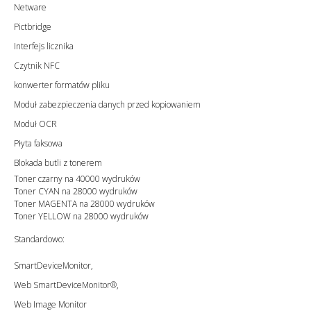
Netware
Pictbridge
Interfejs licznika
Czytnik NFC
konwerter formatów pliku
Moduł zabezpieczenia danych przed kopiowaniem
Moduł OCR
Płyta faksowa
Blokada butli z tonerem
Toner czarny na 40000 wydruków
Toner CYAN na 28000 wydruków
Toner MAGENTA na 28000 wydruków
Toner YELLOW na 28000 wydruków
Standardowo:
SmartDeviceMonitor,
Web SmartDeviceMonitor®,
Web Image Monitor