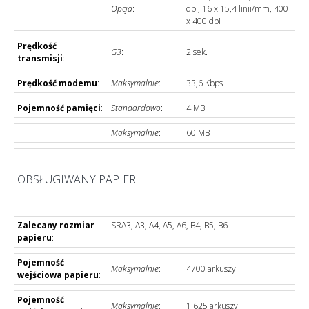
Opcja
:
dpi, 16 x 15,4 linii/mm, 400
x 400 dpi
Prędkość
G3
:
2 sek.
transmisji
:
Prędkość modemu
:
Maksymalnie
:
33,6 Kbps
Pojemność pamięci
:
Standardowo
:
4 MB
Maksymalnie
:
60 MB
OBSŁUGIWANY PAPIER
Zalecany rozmiar
SRA3, A3, A4, A5, A6, B4, B5, B6
papieru
:
Pojemność
Maksymalnie
:
4700 arkuszy
wejściowa papieru
:
Pojemność
Maksymalnie
:
1 625 arkuszy