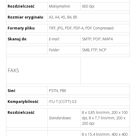
Rozdzielczość
:
Maksymalnie
:
600 dpi
Rozmiar oryginału
:
A3, A4, A5, B4, B5
Formaty pliku
:
TIFF, JPG, PDF, PDF-A, PDF Compressed
Skanuj do
:
E-mail
:
SMTP, POP, IMAP4
Folder
:
SMB, FTP, NCP
FAKS
Sieć
:
PSTN, PBX
Kompatybilność
:
ITU-T (CCITT) G3
Rozdzielczość
:
8 x 3,85 linii/mm, 200 x 100
Standardowo
:
dpi, 8 x 7,7 linii/mm, 200 x
200 dpi
8 x 15,4 linii/mm, 400 x 400