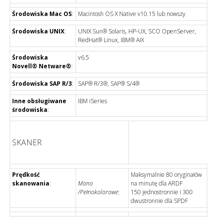
Środowiska Mac OS
:
Macintosh OS X Native v10.15 lub nowszy
Środowiska UNIX
:
UNIX Sun® Solaris, HP-UX, SCO OpenServer,
RedHat® Linux, IBM® AIX
Środowiska
v6.5
Novell® Netware®
:
Środowiska SAP R/3
:
SAP® R/3®, SAP® S/4®
Inne obsługiwane
IBM iSeries
środowiska
:
SKANER
Prędkość
Maksymalnie 80 oryginałów
skanowania
:
Mono
na minutę dla ARDF
/Pełnokolorowe
:
150 jednostronnie i 300
dwustronnie dla SPDF