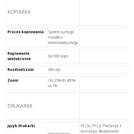
KOPIARKA
Proces kopiowania
:
System suchego
transferu
elektrostatycznego
Kopiowanie
Do 999 kopii
wielokrotne
:
Rozdzielczość
:
600 dpi
Zoom
:
Od 25% do 400%
co 1%
DRUKARKA
Język drukarki
:
PCL5c, PCL6, PostScript 3
(emulacja), Bezpośredni
Standardowo
: