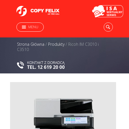
MENU
Strona Główna
/
Produkty
/
Ricoh IM C3010 i
C3510