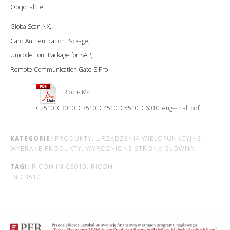
Opcjonalnie:
GlobalScan NX,
Card Authentication Package,
Unicode Font Package for SAP,
Remote Communication Gate S Pro
Ricoh-IM-
C2510_C3010_C3510_C4510_C5510_C6010_eng-small.pdf
KATEGORIE:
PRODUKTY,
URZĄDZENIA WIELOFUNKCYJNE,
WYBRANE PRODUKTY,
WYRÓŻNIONE STRONA GŁÓWNA
TAGI:
RICOH IM C3010,
RICOH
IM C3510