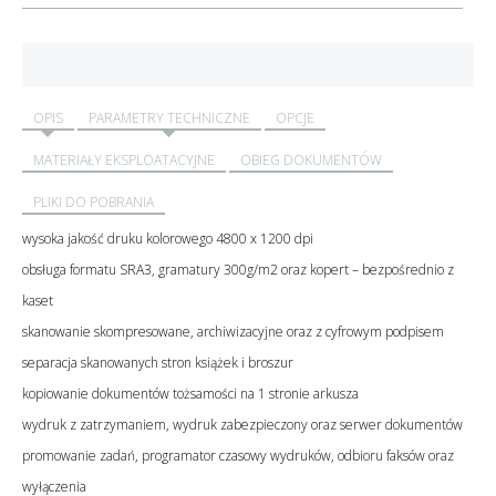
OPIS
PARAMETRY TECHNICZNE
OPCJE
MATERIAŁY EKSPLOATACYJNE
OBIEG DOKUMENTÓW
PLIKI DO POBRANIA
wysoka jakość druku kolorowego 4800 x 1200 dpi
obsługa formatu SRA3, gramatury 300g/m2 oraz kopert – bezpośrednio z
kaset
skanowanie skompresowane, archiwizacyjne oraz z cyfrowym podpisem
separacja skanowanych stron książek i broszur
kopiowanie dokumentów tożsamości na 1 stronie arkusza
wydruk z zatrzymaniem, wydruk zabezpieczony oraz serwer dokumentów
promowanie zadań, programator czasowy wydruków, odbioru faksów oraz
wyłączenia