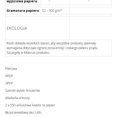
wyjściowa papieru
:
Gramatura papieru
:
52 – 300 g/m²
EKOLOGIA
Ricoh dokłada wszelkich starań, aby wszystkie produkty spełniały
wymagania dotyczące ograniczenia emisji i niskiego poboru prądu.
Szczegóły w folderze produktu.
Pokrywa
ARDF
SPDF
Szeroki wybór finiszerów
składarka arkuszy
2 x 550-arkuszowa kaseta na papier
Bezprzewodowa sieć LAN