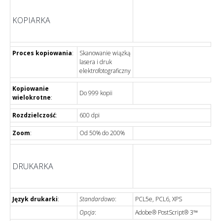
KOPIARKA
Proces kopiowania
:
Skanowanie wiązką
lasera i druk
elektrofotograficzny
Kopiowanie
Do 999 kopii
wielokrotne
:
Rozdzielczość
:
600 dpi
Zoom
:
Od 50% do 200%
DRUKARKA
Język drukarki
:
Standardowo
:
PCL5e, PCL6, XPS
Opcja
:
Adobe® PostScript® 3™