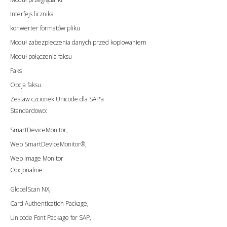
Interfejs licznika
konwerter formatów pliku
Moduł zabezpieczenia danych przed kopiowaniem
Moduł połączenia faksu
Faks
Opcja faksu
Zestaw czcionek Unicode dla SAP’a
Standardowo:
SmartDeviceMonitor,
Web SmartDeviceMonitor®,
Web Image Monitor
Opcjonalnie:
GlobalScan NX,
Card Authentication Package,
Unicode Font Package for SAP,