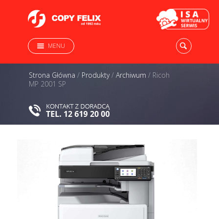
MENU
Strona Główna
/
Produkty
/
Archiwum
/
Ricoh
MP 2001 SP