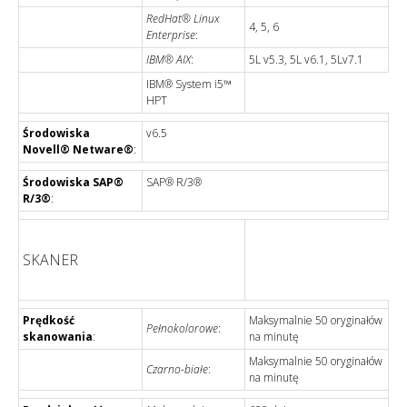
RedHat® Linux
4, 5, 6
Enterprise
:
IBM® AIX
:
5L v5.3, 5L v6.1, 5Lv7.1
IBM® System i5™
HPT
Środowiska
v6.5
Novell® Netware®
:
Środowiska SAP®
SAP® R/3®
R/3®
:
SKANER
Prędkość
Maksymalnie 50 oryginałów
Pełnokolorowe
:
skanowania
:
na minutę
Maksymalnie 50 oryginałów
Czarno-białe
:
na minutę