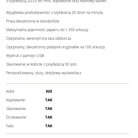
z szybkością 20/25 str./min, kopiowanie oraz kolorowy skaner.
Wyjątkowa produktywność z szybkością 20 stron na minutę
Praca dwustronna w standardzie
Maksymalna pojemność papieru do 1.350 arkuszy
Opcjonalna, wewnętrzna taca odbiorcza
Opcjonalny, dwustronny podajnik oryginałów na 100 arkuszy
Wydruk z pamięci USB
Skanowanie w kolorze z prędkością 50 ipm
Personalizowany, duży, dotykowy wyświetlacz
Kolor:
NIE
Kopiowanie:
TAK
Skanowanie:
TAK
Drukowanie:
TAK
Faks:
TAK