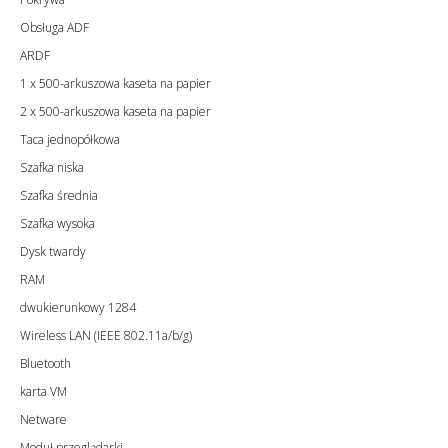
Obsługa ADF
ARDF
1 x 500-arkuszowa kaseta na papier
2 x 500-arkuszowa kaseta na papier
Taca jednopółkowa
Szafka niska
Szafka średnia
Szafka wysoka
Dysk twardy
RAM
dwukierunkowy 1284
Wireless LAN (IEEE 802.11a/b/g)
Bluetooth
karta VM
Netware
Moduł przeglądarki