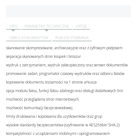
OPIS
PARAMETRY TECHNICZNE
OPCJE
OBIEG DOKUMENTÓW
PLIKI DO POBRANIA
skanowanie skompresowane, archiwizacyjne oraz z cyfrowym podpisem
separacja skanowanych stron książek i broszur
wydruk z zatrzymaniem, wydruk zabezpieczony oraz serwer dokumentów
promowanie zadań, programator czasowy wydruków oraz odbioru faksów
kopiowanie dokumentu tożsamości na 1 stronie arkusza
opcja modułu faksu, funkcji faksu zdalnego oraz obsługi dodatkowych linii
możliwość przeglądania stron internetowych
możliwość komunikacji bezprzewodowej
limity drukowania i kopiowania dla użytkowników oraz grup
wysokie standardy bezpieczeństwa (szyfrowanie w AES256bit/ SHA-2)
kompatybilność z urządzeniami mobilnymi i oprogramowaniem