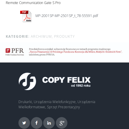
Remote Communication Gate S Pro
MP-2001SP-MP-2501SP_t_78-55591.pdf
KATEGORIE:
ARCHIWUM,
PRODUKTY
Drukarki, Urządzenia Wielofunkcyjne, Urządzenia
Wielkoformatowe, Sprzęt Prezentacyjny