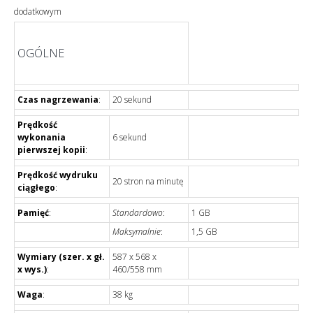
dodatkowym
OGÓLNE
Czas nagrzewania
:
20 sekund
Prędkość
wykonania
6 sekund
pierwszej kopii
:
Prędkość wydruku
20 stron na minutę
ciągłego
:
Pamięć
:
Standardowo
:
1 GB
Maksymalnie
:
1,5 GB
Wymiary (szer. x gł.
587 x 568 x
x wys.)
:
460/558 mm
Waga
:
38 kg