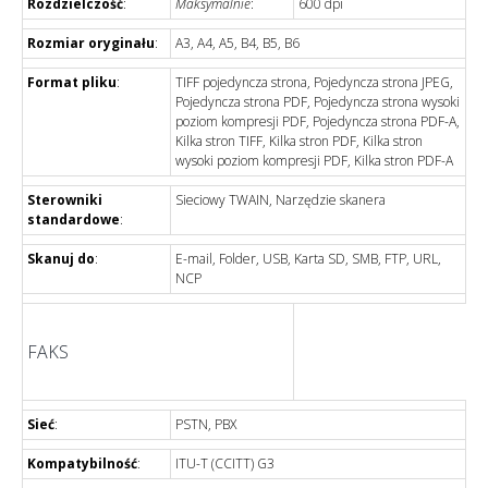
Rozdzielczość
:
Maksymalnie
:
600 dpi
Rozmiar oryginału
:
A3, A4, A5, B4, B5, B6
Format pliku
:
TIFF pojedyncza strona, Pojedyncza strona JPEG,
Pojedyncza strona PDF, Pojedyncza strona wysoki
poziom kompresji PDF, Pojedyncza strona PDF-A,
Kilka stron TIFF, Kilka stron PDF, Kilka stron
wysoki poziom kompresji PDF, Kilka stron PDF-A
Sterowniki
Sieciowy TWAIN, Narzędzie skanera
standardowe
:
Skanuj do
:
E-mail, Folder, USB, Karta SD, SMB, FTP, URL,
NCP
FAKS
Sieć
:
PSTN, PBX
Kompatybilność
:
ITU-T (CCITT) G3