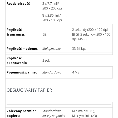
Rozdzielczość
:
8 x 7,7 linii/mm,
200 x 200 dpi
8 x 3,85 linii/mm,
200 x 100 dpi
Prędkość
2 sekundy (200 x 100 dpi,
transmisji
:
G3
:
JBIG), 3 sekundy (200 x 100
dpi, MMR)
Prędkość modemu
:
Maksymalnie
:
33,6 Kbps
Prędkość
2 sek.
skanowania
:
Pojemność pamięci
:
Standardowo
:
4 MB
OBSŁUGIWANY PAPIER
Zalecany rozmiar
Standardowo
Minimalnie (A5),
papieru
:
kasety na papier
:
Maksymalnie (A3)