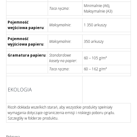
Minimalnie (A6),
Taca ręczna
:
Maksymalnie (A3)
Pojemność
Maksymalnie
:
1 350 arkuszy
wejściowa papieru
:
Pojemność
Maksymalnie
:
350 arkuszy
wyjściowa papieru
:
Gramatura papieru
:
Standardowe
60 – 105 g/m²
kasety na papier
:
Taca ręczna
:
60 – 162 g/m²
EKOLOGIA
Ricoh dokłada wszelkich starań, aby wszystkie produkty spełniały
wymagania dotyczące ograniczenia emisji i niskiego poboru prądu.
Szczegóły w folderze produktu.
Pokrywa