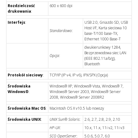
Rozdzielczość
600 x 600 dpi
drukowania
:
Interfejs
:
USB 2.0, Gniazdo SD, USB
Host I/F, Karta sieciowa 10
Standardowo
:
base-T/100 base-TX,
Ethernet 1000 Base-T
dwukierunkowy 1284,
Bezprzewodowa siec LAN
Opcja
:
(IEEE 802.11a/b/g),
Bluetooth
Protokół sieciowy
:
TCP/IP (IP v4, IP v6), IPX/SPX (Opcja)
Środowiska
Windows® XP, Windows® Vista, Windows® 7,
Windows®
:
Windows® Server 2003, Windows® Server
2008, Windows® Server 2008R2
Środowiska Mac OS
:
Macintosh OS X v10.5 lub nowszy
Środowiska UNIX
:
UNIX Sun® Solaris
:
2.6, 2.7, 2.8, 2.9, 2.10
HP-UX
:
10.x, 11.x, 11i v2, 11i v3
SCO OpenServer
:
5.0.6, 5.0.7, 6.0