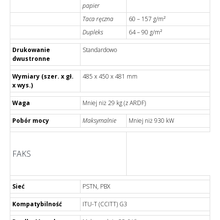
papier
Taca ręczna
60 – 157 g/m²
Dupleks
64 – 90 g/m²
Drukowanie
Standardowo
dwustronne
Wymiary (szer. x gł.
485 x 450 x 481 mm
x wys.)
Waga
Mniej niż 29 kg (z ARDF)
Pobór mocy
Maksymalnie
Mniej niż 930 kW
FAKS
Sieć
PSTN, PBX
Kompatybilność
ITU-T (CCITT) G3