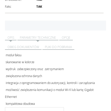
Faks:
TAK
OPIS
PARAMETRY TECHNICZNE
OPCJE
OBIEG DOKUMENTÓW
PLIKI DO POBRANIA
moduł faksu
skanowanie w kolorze
wydruk zabezpieczony oraz zatrzymaniem
zwiększona ochrona danych
integracja z oprogramowaniem do autoryzacji, kontroli i zarządzania
możliwość zwiększenia komunikacji o moduł Wi-fi lub kartę Gigabit
Ethernet
kompaktowa obudowa