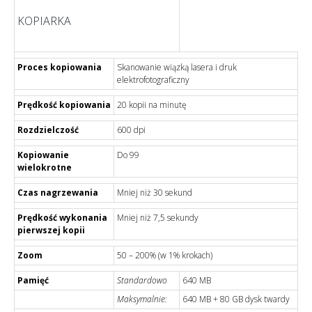
KOPIARKA
Proces kopiowania
Skanowanie wiązką lasera i druk
elektrofotograficzny
Prędkość kopiowania
20 kopii na minutę
Rozdzielczość
600 dpi
Kopiowanie
Do 99
wielokrotne
Czas nagrzewania
Mniej niż 30 sekund
Prędkość wykonania
Mniej niż 7,5 sekundy
pierwszej kopii
Zoom
50 – 200% (w 1% krokach)
Pamięć
Standardowo
640 MB
Maksymalnie:
640 MB + 80 GB dysk twardy