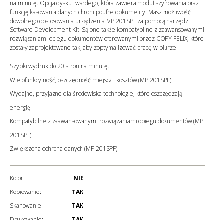
na minutę. Opcja dysku twardego, która zawiera moduł szyfrowania oraz
funkcję kasowania danych chroni poufne dokumenty. Masz możliwość
dowolnego dostosowania urządzenia MP 201SPF za pomocą narzędzi
Software Development Kit. Są one także kompatybilne z zaawansowanymi
rozwiązaniami obiegu dokumentów oferowanymi przez COPY FELIX, które
zostały zaprojektowane tak, aby zoptymalizować pracę w biurze.
Szybki wydruk do 20 stron na minutę.
Wielofunkcyjność, oszczędność miejsca i kosztów (MP 201SPF).
Wydajne, przyjazne dla środowiska technologie, które oszczędzają
energię.
Kompatybilne z zaawansowanymi rozwiązaniami obiegu dokumentów (MP
201SPF).
Zwiększona ochrona danych (MP 201SPF).
Kolor:
NIE
Kopiowanie:
TAK
Skanowanie:
TAK
Drukowanie:
TAK