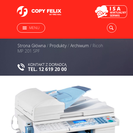
MENU
Strona Główna
/
Produkty
/
Archiwum
/
Ricoh
MP 201 SPF