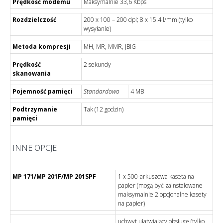
Prędkość modemu
Maksymalnie 33,6 Kbps
Rozdzielczość
200 x 100 – 200 dpi; 8 x 15.4 l/mm (tylko
wysyłanie)
Metoda kompresji
MH, MR, MMR, JBIG
Prędkość
2 sekundy
skanowania
Pojemność pamięci
Standardowo
4 MB
Podtrzymanie
Tak (12 godzin)
pamięci
INNE OPCJE
MP 171/MP 201F/MP 201SPF
1 x 500-arkuszowa kaseta na
papier (mogą być zainstalowane
maksymalnie 2 opcjonalne kasety
na papier)
uchwyt ułatwiający obsługę (tylko