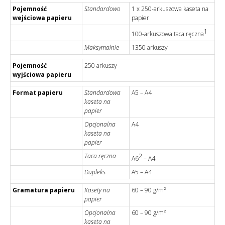
Pojemność
Standardowo
1 x 250-arkuszowa kaseta na
wejściowa papieru
papier
1
100-arkuszowa taca ręczna
Maksymalnie
1350 arkuszy
Pojemność
250 arkuszy
wyjściowa papieru
Format papieru
Standardowa
A5 – A4
kaseta na
papier
Opcjonalna
A4
kaseta na
papier
Taca ręczna
2
A6
– A4
Dupleks
A5 – A4
Gramatura papieru
Kasety na
60 – 90 g/m²
papier
Opcjonalna
60 – 90 g/m²
kaseta na