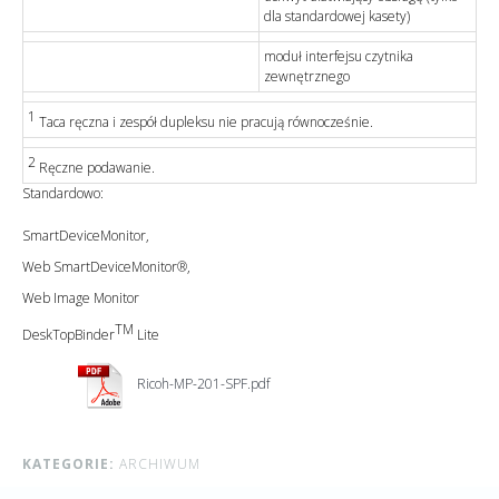
dla standardowej kasety)
moduł interfejsu czytnika
zewnętrznego
1
Taca ręczna i zespół dupleksu nie pracują równocześnie.
2
Ręczne podawanie.
Standardowo:
SmartDeviceMonitor,
Web SmartDeviceMonitor®,
Web Image Monitor
TM
DeskTopBinder
Lite
Ricoh-MP-201-SPF.pdf
KATEGORIE:
ARCHIWUM