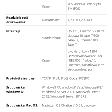
XPS, Adobe® PostScript®
Opcja
:
3™, IPDS
Rozdzielczość
Maksymalnie
:
1,200 x 1,200 DPI
drukowania
:
Interfejs
:
USB 2.0, Gniazdo SD, Karta
sieciowa 10 base-T/100
Standardowo
:
base-TX, Ethernet 1000
Base-T
dwukierunkowy 1284,
Bezprzewodowa sieć LAN
Opcja
:
(IEEE 802.11a/b/g/n),
Bluetooth, Dodatkowa karta
sieciowa (drugi port)
Protokół sieciowy
:
TCP/IP (IP v4, IP v6), Opcja (IPX/SPX)
Środowiska
Windows® XP, Windows® Vista, Windows® 8.1,
Windows®
:
Windows® Server 2003, Windows® Server
2012, Windows® Server 2012R2
Środowiska Mac OS
:
Macintosh OS X Native v10.6 lub nowszy