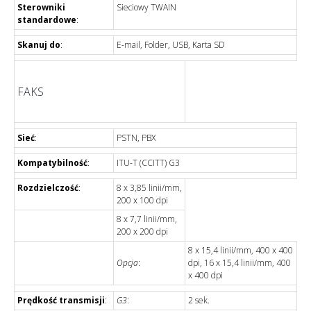
Sterowniki
Sieciowy TWAIN
standardowe
:
Skanuj do
:
E-mail, Folder, USB, Karta SD
FAKS
Sieć
:
PSTN, PBX
Kompatybilność
:
ITU-T (CCITT) G3
Rozdzielczość
:
8 x 3,85 linii/mm,
200 x 100 dpi
8 x 7,7 linii/mm,
200 x 200 dpi
8 x 15,4 linii/mm, 400 x 400
Opcja
:
dpi, 16 x 15,4 linii/mm, 400
x 400 dpi
Prędkość transmisji
:
G3
:
2 sek.