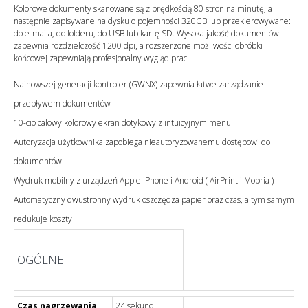
Kolorowe dokumenty skanowane są z prędkością 80 stron na minutę, a
następnie zapisywane na dysku o pojemności 320GB lub przekierowywane:
do e-maila, do folderu, do USB lub kartę SD. Wysoka jakość dokumentów
zapewnia rozdzielczość 1200 dpi, a rozszerzone możliwości obróbki
końcowej zapewniają profesjonalny wygląd prac.
Najnowszej generacji kontroler (GWNX) zapewnia łatwe zarządzanie
przepływem dokumentów
10-cio calowy kolorowy ekran dotykowy z intuicyjnym menu
Autoryzacja użytkownika zapobiega nieautoryzowanemu dostępowi do
dokumentów
Wydruk mobilny z urządzeń Apple iPhone i Android ( AirPrint i Mopria )
Automatyczny dwustronny wydruk oszczędza papier oraz czas, a tym samym
redukuje koszty
OGÓLNE
Czas nagrzewania
:
24 sekund