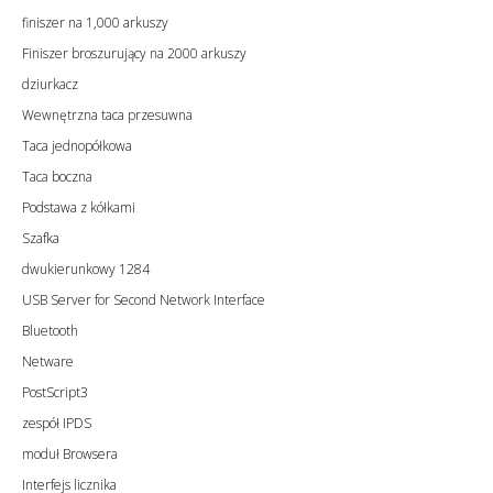
finiszer na 1,000 arkuszy
Finiszer broszurujący na 2000 arkuszy
dziurkacz
Wewnętrzna taca przesuwna
Taca jednopółkowa
Taca boczna
Podstawa z kółkami
Szafka
dwukierunkowy 1284
USB Server for Second Network Interface
Bluetooth
Netware
PostScript3
zespół IPDS
moduł Browsera
Interfejs licznika