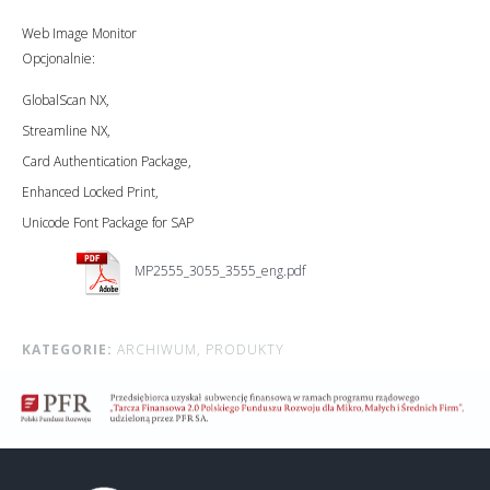
Web Image Monitor
Opcjonalnie:
GlobalScan NX,
Streamline NX,
Card Authentication Package,
Enhanced Locked Print,
Unicode Font Package for SAP
MP2555_3055_3555_eng.pdf
KATEGORIE:
ARCHIWUM,
PRODUKTY