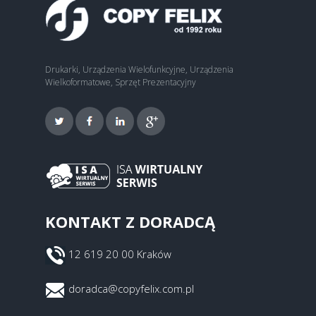
Drukarki, Urządzenia Wielofunkcyjne, Urządzenia
Wielkoformatowe, Sprzęt Prezentacyjny
KONTAKT Z DORADCĄ
12 619 20 00 Kraków
doradca@copyfelix.com.pl