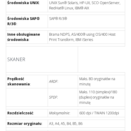
Środowiska UNIX
:
UNIX Sun® Solaris, HP-UX, SCO OpenServer,
RedHat® Linux, IBM® AIX
Środowiska SAP®
SAP® R/3®
R/3®
:
Inne obsługiwane
Brama NDPS, AS/400® using OS/400 Host
środowiska
:
Print Transform, IBM iSeries
SKANER
Prędkość
Maks. 80 oryginałów na
ARDF
:
skanowania
:
minutę
Maks. 110 (simplex)/180
SPDF
:
(duplex) oryginałów na
minutę
Rozdzielczość
:
Maksymalnie
:
600 dpi / TWAIN 1200dpi
Rozmiar oryginału
:
A3, A4, A5, B4, B5, B6