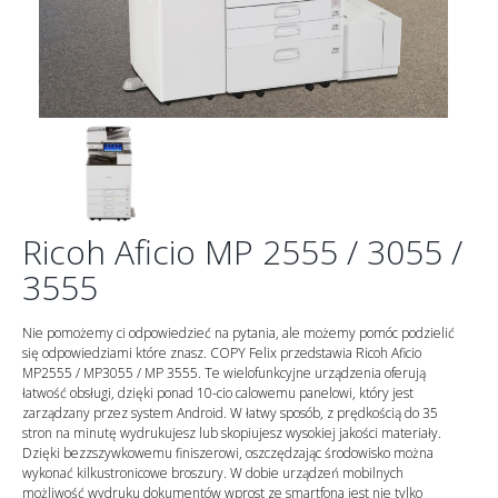
Ricoh Aficio MP 2555 / 3055 /
3555
Nie pomożemy ci odpowiedzieć na pytania, ale możemy pomóc podzielić
się odpowiedziami które znasz. COPY Felix przedstawia Ricoh Aficio
MP2555 / MP3055 / MP 3555. Te wielofunkcyjne urządzenia oferują
łatwość obsługi, dzięki ponad 10-cio calowemu panelowi, który jest
zarządzany przez system Android. W łatwy sposób, z prędkością do 35
stron na minutę wydrukujesz lub skopiujesz wysokiej jakości materiały.
Dzięki bezzszywkowemu finiszerowi, oszczędzając środowisko można
wykonać kilkustronicowe broszury. W dobie urządzeń mobilnych
możliwość wydruku dokumentów wprost ze smartfona jest nie tylko