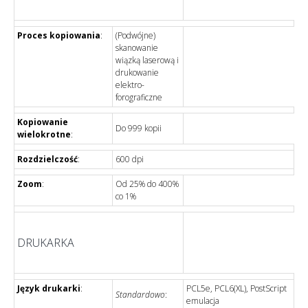
Proces kopiowania
:
(Podwójne)
skanowanie
wiązką laserową i
drukowanie
elektro-
forograficzne
Kopiowanie
Do 999 kopii
wielokrotne
:
Rozdzielczość
:
600 dpi
Zoom
:
Od 25% do 400%
co 1%
DRUKARKA
Język drukarki
:
PCL5e, PCL6(XL), PostScript
Standardowo
:
emulacja