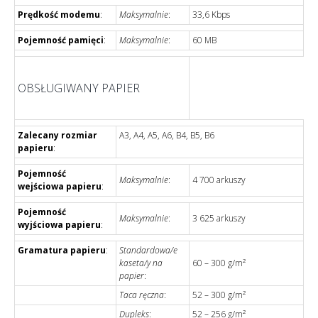
Prędkość modemu
:
Maksymalnie
:
33,6 Kbps
Pojemność pamięci
:
Maksymalnie
:
60 MB
OBSŁUGIWANY PAPIER
Zalecany rozmiar
A3, A4, A5, A6, B4, B5, B6
papieru
:
Pojemność
Maksymalnie
:
4 700 arkuszy
wejściowa papieru
:
Pojemność
Maksymalnie
:
3 625 arkuszy
wyjściowa papieru
:
Gramatura papieru
:
Standardowa/e
kaseta/y na
60 – 300 g/m²
papier
:
Taca ręczna
:
52 – 300 g/m²
Dupleks
:
52 – 256 g/m²