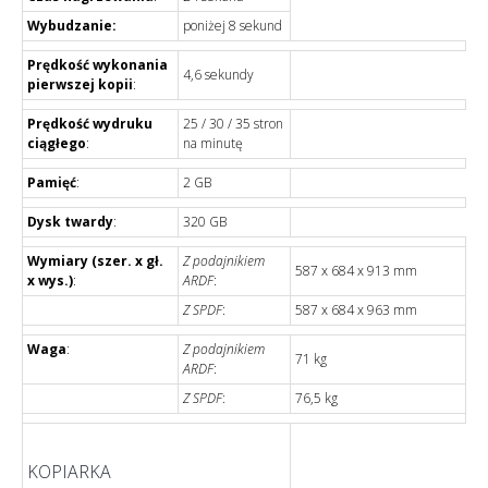
Wybudzanie:
poniżej 8 sekund
Prędkość wykonania
4,6 sekundy
pierwszej kopii
:
Prędkość wydruku
25 / 30 / 35 stron
ciągłego
:
na minutę
Pamięć
:
2 GB
Dysk twardy
:
320 GB
Wymiary (szer. x gł.
Z podajnikiem
587 x 684 x 913 mm
x wys.)
:
ARDF
:
Z SPDF
:
587 x 684 x 963 mm
Waga
:
Z podajnikiem
71 kg
ARDF
:
Z SPDF
:
76,5 kg
KOPIARKA