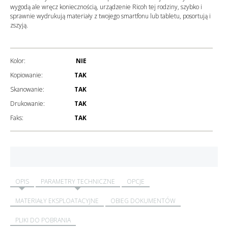
wygodą ale wręcz koniecznością, urządzenie Ricoh tej rodziny, szybko i
sprawnie wydrukują materiały z twojego smartfonu lub tabletu, posortują i
zszyją.
Kolor:
NIE
Kopiowanie:
TAK
Skanowanie:
TAK
Drukowanie:
TAK
Faks:
TAK
OPIS
PARAMETRY TECHNICZNE
OPCJE
MATERIAŁY EKSPLOATACYJNE
OBIEG DOKUMENTÓW
PLIKI DO POBRANIA