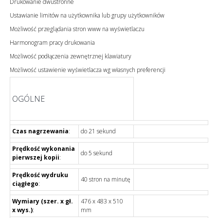
Drukowanie dwustronne
Ustawianie limitów na użytkownika lub grupy użytkowników
Możliwość przeglądania stron www na wyświetlaczu
Harmonogram pracy drukowania
Możliwość podłączenia zewnętrznej klawiatury
Możliwość ustawienie wyświetlacza wg własnych preferencji
OGÓLNE
Czas nagrzewania
:
do 21 sekund
Prędkość wykonania
do 5 sekund
pierwszej kopii
:
Prędkość wydruku
40 stron na minutę
ciągłego
:
Wymiary (szer. x gł.
476 x 483 x 510
x wys.)
:
mm