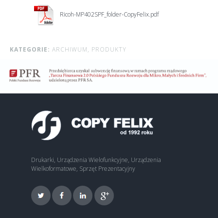
Ricoh-MP402SPF_folder-CopyFelix.pdf
KATEGORIE:
ARCHIWUM,
PRODUKTY
Drukarki, Urządzenia Wielofunkcyjne, Urządzenia
Wielkoformatowe, Sprzęt Prezentacyjny