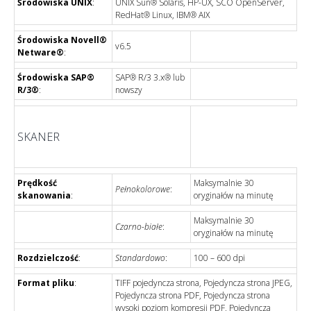
Środowiska UNIX
:
UNIX Sun® Solaris, HP-UX, SCO OpenServer,
RedHat® Linux, IBM® AIX
Środowiska Novell®
v6.5
Netware®
:
Środowiska SAP®
SAP® R/3 3.x® lub
R/3®
:
nowszy
SKANER
Prędkość
Maksymalnie 30
Pełnokolorowe
:
skanowania
:
oryginałów na minutę
Maksymalnie 30
Czarno-białe
:
oryginałów na minutę
Rozdzielczość
:
Standardowo
:
100 – 600 dpi
Format pliku
:
TIFF pojedyncza strona, Pojedyncza strona JPEG,
Pojedyncza strona PDF, Pojedyncza strona
wysoki poziom kompresji PDF, Pojedyncza