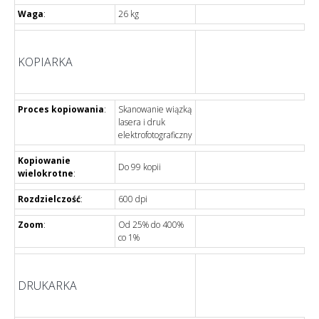
Waga
:
26 kg
KOPIARKA
Proces kopiowania
:
Skanowanie wiązką
lasera i druk
elektrofotograficzny
Kopiowanie
Do 99 kopii
wielokrotne
:
Rozdzielczość
:
600 dpi
Zoom
:
Od 25% do 400%
co 1%
DRUKARKA