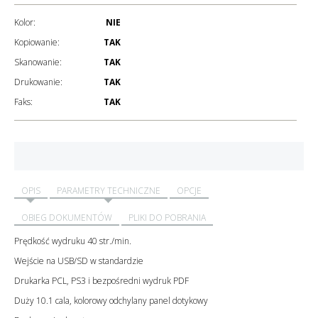
Kolor:
NIE
Kopiowanie:
TAK
Skanowanie:
TAK
Drukowanie:
TAK
Faks:
TAK
OPIS
PARAMETRY TECHNICZNE
OPCJE
OBIEG DOKUMENTÓW
PLIKI DO POBRANIA
Prędkość wydruku 40 str./min.
Wejście na USB/SD w standardzie
Drukarka PCL, PS3 i bezpośredni wydruk PDF
Duży 10.1 cala, kolorowy odchylany panel dotykowy