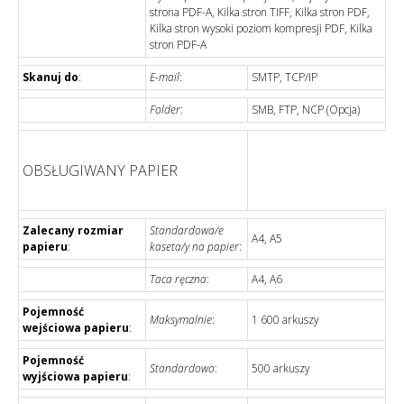
strona PDF-A, Kilka stron TIFF, Kilka stron PDF,
Kilka stron wysoki poziom kompresji PDF, Kilka
stron PDF-A
Skanuj do
:
E-mail
:
SMTP, TCP/IP
Folder
:
SMB, FTP, NCP (Opcja)
OBSŁUGIWANY PAPIER
Zalecany rozmiar
Standardowa/e
A4, A5
papieru
:
kaseta/y na papier
:
Taca ręczna
:
A4, A6
Pojemność
Maksymalnie
:
1 600 arkuszy
wejściowa papieru
:
Pojemność
Standardowo
:
500 arkuszy
wyjściowa papieru
: