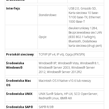
Interfejs
:
USB 2.0, Gniazdo SD,
Karta sieciowa 10 base-
Standardowo
:
T/100 base-TX, Ethernet
1000 Base-T
dwukierunkowy 1284,
Bezprzewodowa sieć LAN
Opcja
:
(IEEE 802.11a/b/g/n),
Bluetooth, Dodatkowa
karta sieciowa (drugi port)
Protokół sieciowy
:
TCP/IP (IP v4, IP v6), Opcja (IPX/SPX)
Środowiska
Windows® XP, Windows® Vista, Windows® 8.1,
Windows®
:
Windows® Server 2003, Windows® Server
2012, Windows® Server 2012R2
Środowiska Mac
Macintosh OS X Native v10.6 lub nowszy
OS
:
Środowiska UNIX
:
UNIX Sun® Solaris, HP-UX, SCO OpenServer,
RedHat® Linux, IBM® AIX
Środowiska SAP®
SAP® R/3®