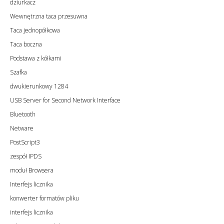
dziurkacz
Wewnętrzna taca przesuwna
Taca jednopółkowa
Taca boczna
Podstawa z kółkami
Szafka
dwukierunkowy 1284
USB Server for Second Network Interface
Bluetooth
Netware
PostScript3
zespół IPDS
moduł Browsera
Interfejs licznika
konwerter formatów pliku
interfejs licznika