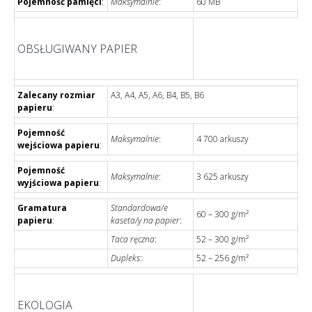
Pojemność pamięci
:
Maksymalnie
:
60 MB
OBSŁUGIWANY PAPIER
Zalecany rozmiar
A3, A4, A5, A6, B4, B5, B6
papieru
:
Pojemność
Maksymalnie
:
4 700 arkuszy
wejściowa papieru
:
Pojemność
Maksymalnie
:
3 625 arkuszy
wyjściowa papieru
:
Gramatura
Standardowa/e
60 – 300 g/m²
papieru
:
kaseta/y na papier
:
Taca ręczna
:
52 – 300 g/m²
Dupleks
:
52 – 256 g/m²
EKOLOGIA