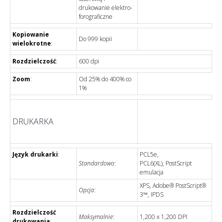
drukowanie elektro-
forograficzne
Kopiowanie
Do 999 kopii
wielokrotne
:
Rozdzielczość
:
600 dpi
Zoom
:
Od 25% do 400% co
1%
DRUKARKA
Język drukarki
:
PCL5e,
Standardowo
:
PCL6(XL), PostScript
emulacja
XPS, Adobe® PostScript®
Opcja
:
3™, IPDS
Rozdzielczość
Maksymalnie
:
1,200 x 1,200 DPI
drukowania
: