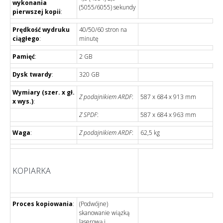
wykonania
(5055/6055) sekundy
pierwszej kopii
:
Prędkość wydruku
40/50/60 stron na
ciągłego
:
minutę
Pamięć
:
2 GB
Dysk twardy
:
320 GB
Wymiary (szer. x gł.
Z podajnikiem ARDF
:
587 x 684 x 913 mm
x wys.)
:
Z SPDF
:
587 x 684 x 963 mm
Waga
:
Z podajnikiem ARDF
:
62,5 kg
KOPIARKA
Proces kopiowania
:
(Podwójne)
skanowanie wiązką
laserową i