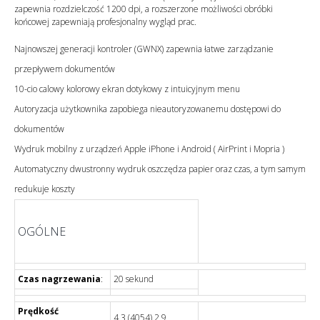
zapewnia rozdzielczość 1200 dpi, a rozszerzone możliwości obróbki
końcowej zapewniają profesjonalny wygląd prac.
Najnowszej generacji kontroler (GWNX) zapewnia łatwe zarządzanie
przepływem dokumentów
10-cio calowy kolorowy ekran dotykowy z intuicyjnym menu
Autoryzacja użytkownika zapobiega nieautoryzowanemu dostępowi do
dokumentów
Wydruk mobilny z urządzeń Apple iPhone i Android ( AirPrint i Mopria )
Automatyczny dwustronny wydruk oszczędza papier oraz czas, a tym samym
redukuje koszty
OGÓLNE
Czas nagrzewania
:
20 sekund
Prędkość
4,3 (4054) 2,9