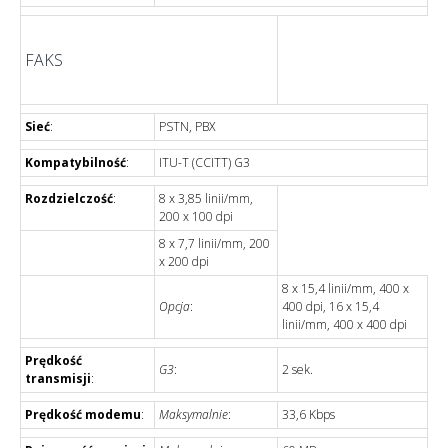
FAKS
Sieć
:
PSTN, PBX
Kompatybilność
:
ITU-T (CCITT) G3
Rozdzielczość
:
8 x 3,85 linii/mm,
200 x 100 dpi
8 x 7,7 linii/mm, 200
x 200 dpi
8 x 15,4 linii/mm, 400 x
Opcja
:
400 dpi, 16 x 15,4
linii/mm, 400 x 400 dpi
Prędkość
G3
:
2 sek.
transmisji
:
Prędkość modemu
:
Maksymalnie
:
33,6 Kbps