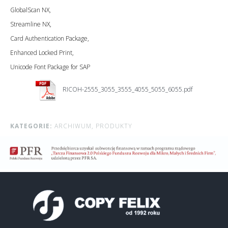
GlobalScan NX,
Streamline NX,
Card Authentication Package,
Enhanced Locked Print,
Unicode Font Package for SAP
RICOH-2555_3055_3555_4055_5055_6055.pdf
KATEGORIE:
ARCHIWUM,
PRODUKTY