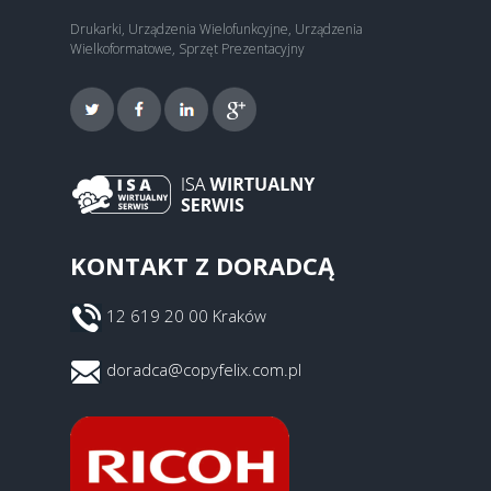
Drukarki, Urządzenia Wielofunkcyjne, Urządzenia
Wielkoformatowe, Sprzęt Prezentacyjny
KONTAKT Z DORADCĄ
12 619 20 00 Kraków
doradca@copyfelix.com.pl