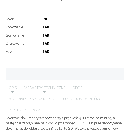
Kolor:
NIE
Kopiowanie:
TAK
Skanowanie:
TAK
Drukowanie:
TAK
Faks:
TAK
OPIS
PARAMETRY TECHNICZNE
OPCJE
MATERIAŁY EKSPLOATACYJNE
OBIEG DOKUMENTÓW
PLIKI DO POBRANIA
Kolorowe dokumenty skanowane są z prędkością 80 stron na minutę, a
następnie zapisywane na dysku o pojemności 320GB lub przekierowywane:
do e-maila, do folderu, do USB lub kartę SD. Wysoką jakość dokumentów