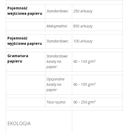
Pojemność
Standardowo
:
250 arkuszy
wejściowa papieru
:
Maksymalnie
:
850 arkuszy
Pojemność
Standardowo
:
100 arkuszy
wyjściowa papieru
:
Gramatura
Standardowe
papieru
:
kasety na
60 – 163 g/m²
papier
:
Opcjonalne
kasety na
60 – 105 g/m²
papier
:
Taca ręczna
:
60 – 256 g/m²
EKOLOGIA