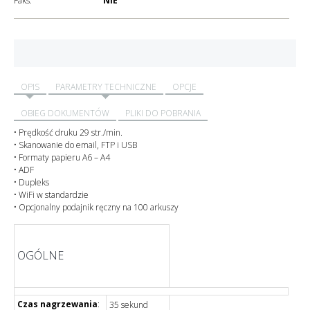
Faks:
NIE
OPIS
PARAMETRY TECHNICZNE
OPCJE
OBIEG DOKUMENTÓW
PLIKI DO POBRANIA
• Prędkość druku 29 str./min.
• Skanowanie do email, FTP i USB
• Formaty papieru A6 – A4
• ADF
• Dupleks
• WiFi w standardzie
• Opcjonalny podajnik ręczny na 100 arkuszy
OGÓLNE
Czas nagrzewania
:
35 sekund