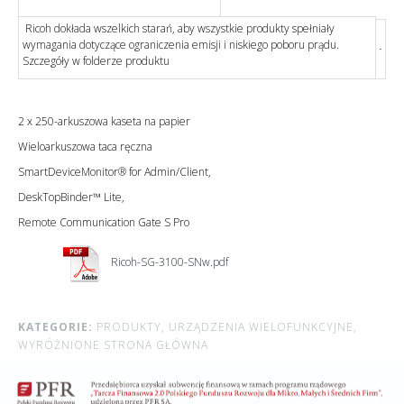
Ricoh dokłada wszelkich starań, aby wszystkie produkty spełniały
wymagania dotyczące ograniczenia emisji i niskiego poboru prądu.
Szczegóły w folderze produktu
2 x 250-arkuszowa kaseta na papier
Wieloarkuszowa taca ręczna
SmartDeviceMonitor® for Admin/Client,
DeskTopBinder™ Lite,
Remote Communication Gate S Pro
Ricoh-SG-3100-SNw.pdf
KATEGORIE:
PRODUKTY,
URZĄDZENIA WIELOFUNKCYJNE,
WYRÓŻNIONE STRONA GŁÓWNA