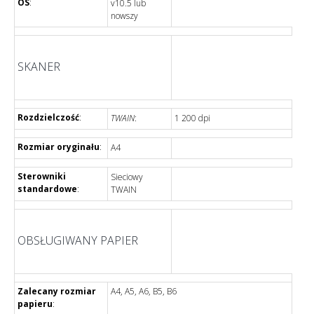
OS
:
v10.5 lub
nowszy
SKANER
Rozdzielczość
:
TWAIN
:
1 200 dpi
Rozmiar oryginału
:
A4
Sterowniki
Sieciowy
standardowe
:
TWAIN
OBSŁUGIWANY PAPIER
Zalecany rozmiar
A4, A5, A6, B5, B6
papieru
: