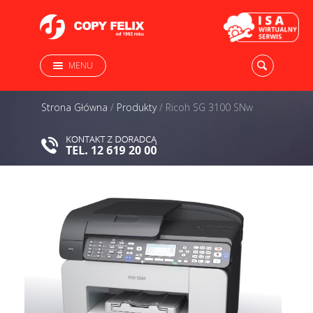
MENU
Strona Główna
/
Produkty
/
Ricoh SG 3100 SNw