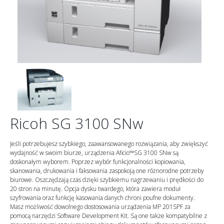
Ricoh SG 3100 SNw
Jeśli potrzebujesz szybkiego, zaawansowanego rozwiązania, aby zwiększyć
wydajność w swoim biurze, urządzenia Aficio™SG 3100 SNw są
doskonałym wyborem. Poprzez wybór funkcjonalności kopiowania,
skanowania, drukowania i faksowania zaspokoją one różnorodne potrzeby
biurowe. Oszczędzają czas dzięki szybkiemu nagrzewaniu i prędkości do
20 stron na minutę. Opcja dysku twardego, która zawiera moduł
szyfrowania oraz funkcję kasowania danych chroni poufne dokumenty.
Masz możliwość dowolnego dostosowania urządzenia MP 201SPF za
pomocą narzędzi Software Development Kit. Są one także kompatybilne z