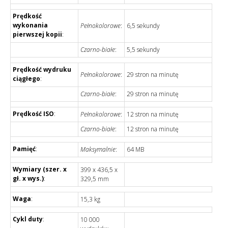
Prędkość
wykonania
Pełnokolorowe
:
6,5 sekundy
pierwszej kopii
:
Czarno-białe
:
5,5 sekundy
Prędkość wydruku
Pełnokolorowe
:
29 stron na minutę
ciągłego
:
Czarno-białe
:
29 stron na minutę
Prędkość ISO
:
Pełnokolorowe
:
12 stron na minutę
Czarno-białe
:
12 stron na minutę
Pamięć
:
Maksymalnie
:
64 MB
Wymiary (szer. x
399 x 436,5 x
gł. x wys.)
:
329,5 mm
Waga
:
15,3 kg
Cykl duty
:
10 000