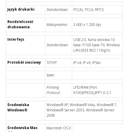
Język drukarki
:
Standardowo
:
PCL5c, PCL6, RPCS
Rozdzielczość
Maksymalnie
:
3 600 x 1 200 dpi
drukowania
:
Interfejs
:
USB 2.0, Karta sieciowa 10
Standardowo
:
base-T/100 base-TX, Wireless
LAN (IEEE 802.11b/g/n)
Protokół sieciowy
:
TCP/IP
:
IP v4, IP v6, IPSec
Ipsec
Printing
LPD/RAW (Port
Protocol
:
9100)IPP(SSL)IPP1.0-2.1
Środowiska
Windows® XP, Windows® Vista, Windows® 7,
Windows®
:
Windows® Server 2003, Windows® Server
2008
Środowiska Mac
Macintosh OS X