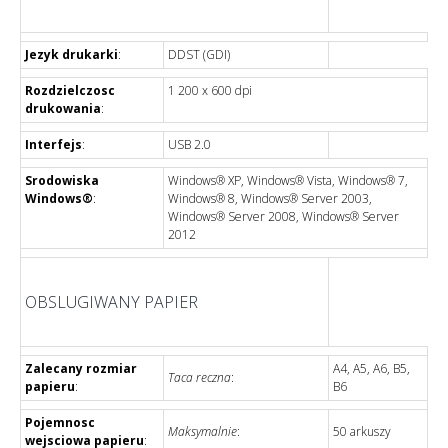
Jezyk drukarki
:
DDST (GDI)
Rozdzielczosc
1 200 x 600 dpi
drukowania
:
Interfejs
:
USB 2.0
Srodowiska
Windows® XP, Windows® Vista, Windows® 7,
Windows®
:
Windows® 8, Windows® Server 2003,
Windows® Server 2008, Windows® Server
2012
OBSLUGIWANY PAPIER
Zalecany rozmiar
A4, A5, A6, B5,
Taca reczna
:
papieru
:
B6
Pojemnosc
Maksymalnie
:
50 arkuszy
wejsciowa papieru
: