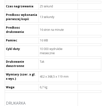
Czas nagrzewania
:
25 sekund
Predkosc wykonania
13 sekundy
pierwszej kopii
:
Predkosc
16 stron na minute
drukowania
:
Pamiec
:
16 MB
Cykl duty
:
10 000 wydruków
miesiecznie
Drukowanie
Tak
dwustronne
:
Wymiary (szer. x gl.
402 x 368,5 x 119 mm
x wys.)
:
Waga
:
6,7 kg
DRUKARKA