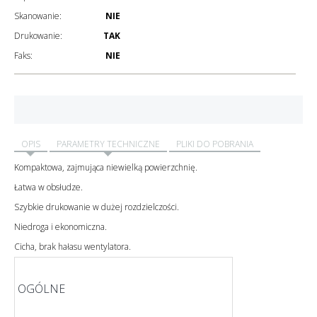
Skanowanie:
NIE
Drukowanie:
TAK
Faks:
NIE
OPIS
PARAMETRY TECHNICZNE
PLIKI DO POBRANIA
Kompaktowa, zajmująca niewielką powierzchnię.
Łatwa w obsłudze.
Szybkie drukowanie w dużej rozdzielczości.
Niedroga i ekonomiczna.
Cicha, brak hałasu wentylatora.
OGÓLNE