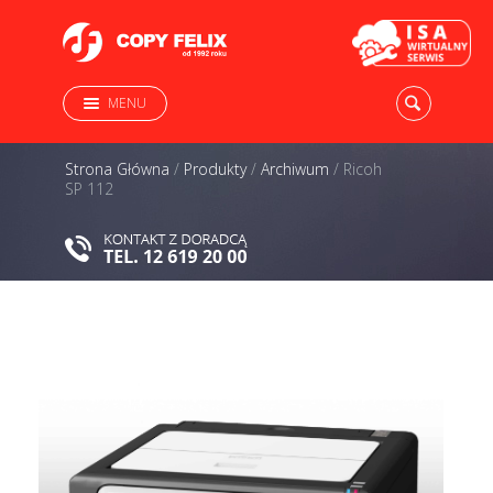
MENU
Strona Główna
/
Produkty
/
Archiwum
/
Ricoh
SP 112