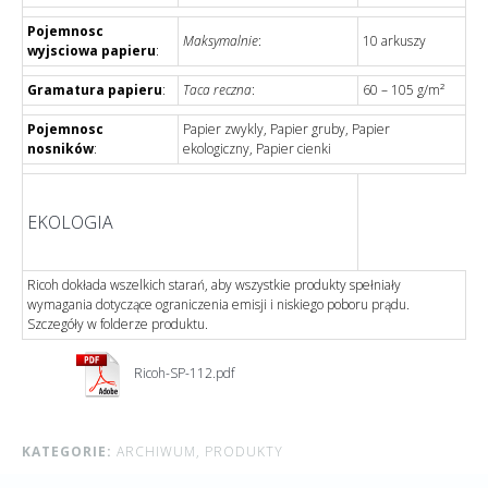
Pojemnosc
Maksymalnie
:
10 arkuszy
wyjsciowa papieru
:
Gramatura papieru
:
Taca reczna
:
60 – 105 g/m²
Pojemnosc
Papier zwykly, Papier gruby, Papier
nosników
:
ekologiczny, Papier cienki
EKOLOGIA
Ricoh dokłada wszelkich starań, aby wszystkie produkty spełniały
wymagania dotyczące ograniczenia emisji i niskiego poboru prądu.
Szczegóły w folderze produktu.
Ricoh-SP-112.pdf
KATEGORIE:
ARCHIWUM,
PRODUKTY