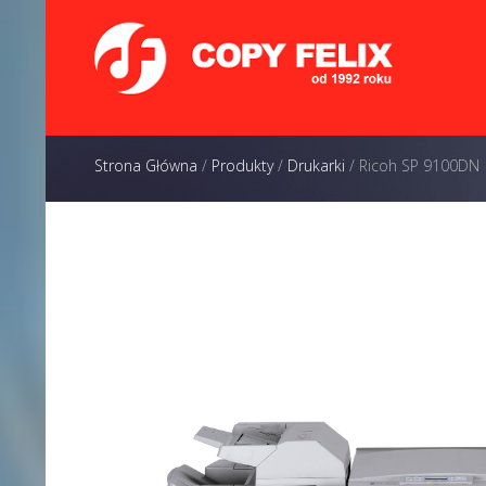
Strona Główna
/
Produkty
/
Drukarki
/
Ricoh SP 9100DN