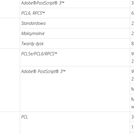
Adobe®PostScript® 3™
3
PCL6, RPCS™
6
Standardowo
2
Maksymalnie
2
Twardy dysk
8
PCL5e/PCL6/RPCS™
W
2
Adobe® PostScript® 3™
W
2
M
M
w
PCL
3
1