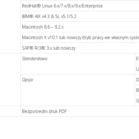
RedHat® Linux 6.x/7.x/8.x/9.x/Enterprise
IBM® AIX v4.3 & 5L v5.1/5.2
Macintosh 8.6 – 9.2.x
Macintosh X v10.1 lub nowszy (tryb pracy we własnym sys
SAP® R/3® 3.x lub nowszy
Standardowo
E
U
Opcja
D
B
G
Bezpośredni druk PDF