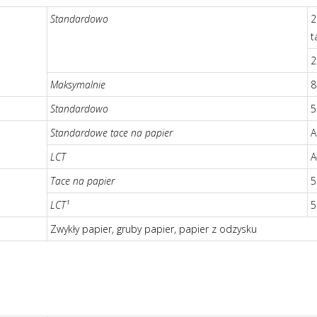
Standardowo
2
t
2
Maksymalnie
8
Standardowo
5
Standardowe tace na papier
A
LCT
A
Tace na papier
5
LCT¹
5
Zwykły papier, gruby papier, papier z odzysku