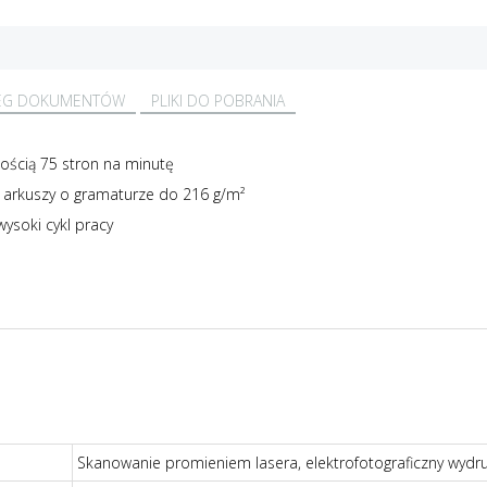
EG DOKUMENTÓW
PLIKI DO POBRANIA
ością 75 stron na minutę
arkuszy o gramaturze do 216 g/m²
ysoki cykl pracy
h
Skanowanie promieniem lasera, elektrofotograficzny wydr