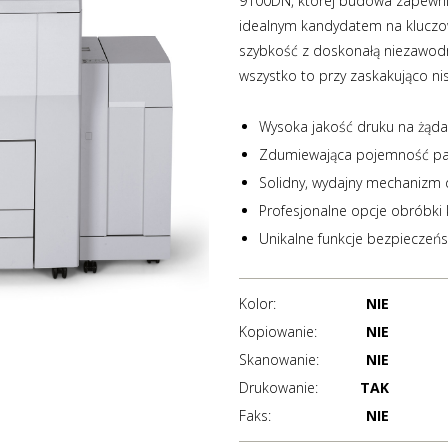
9100DN, której budowa zapewni
idealnym kandydatem na kluczo
szybkość z doskonałą niezawod
wszystko to przy zaskakująco ni
Wysoka jakość druku na żądan
Zdumiewająca pojemność pap
Solidny, wydajny mechanizm dr
Profesjonalne opcje obróbki
Unikalne funkcje bezpieczeń
Kolor:
NIE
Kopiowanie:
NIE
Skanowanie:
NIE
Drukowanie:
TAK
Faks:
NIE