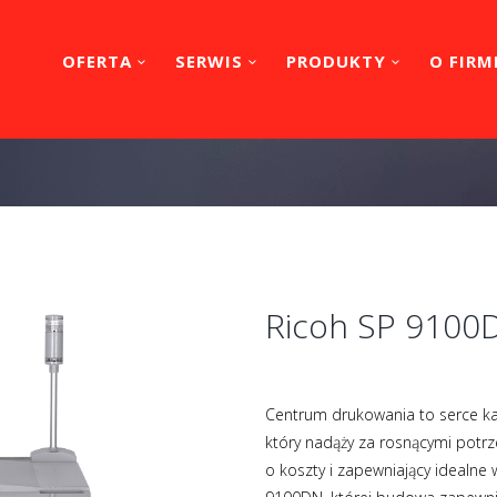
OFERTA
SERWIS
PRODUKTY
O FIRM
Ricoh SP 9100
Centrum drukowania to serce każ
który nadąży za rosnącymi potrz
o koszty i zapewniający idealne