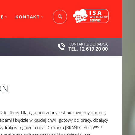
IE
KONTAKT
DN
dej firmy. Dlatego potrzebny jest niezawodny partner,
ebami i będzie w każdej chwili gotowy do pracy, dbający
 wydruki w mgnieniu oka. Drukarka [BRAND’s Aficio™SP