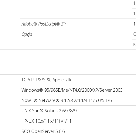
1
1
Adobe® PostScript® 3™
1
Opcja
O
K
TCP/IP, IPX/SPX, AppleTalk
Windows® 95/98SE/Me/NT4.0/2000/XP/Server 2003
Novell® NetWare® 3.12/3.2/4.1/4.11/5.0/5.1/6
UNIX Sun® Solaris 2.6/7/8/9
HP-UX 10.x/11.x/11i v1/11i
SCO OpenServer 5.0.6