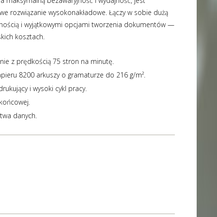
a maksymalną bezawaryjność i wydajność, jest
we rozwiązanie wysokonakładowe. Łączy w sobie dużą
nością i wyjątkowymi opcjami tworzenia dokumentów —
skich kosztach.
ie z prędkością 75 stron na minutę.
ieru 8200 arkuszy o gramaturze do 216 g/m².
ukujący i wysoki cykl pracy.
 końcowej.
stwa danych.