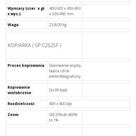
Wymiary (szer. x gł.
400/420 x 450/493
x wys.)
:
x 320/460 mm
Waga
:
23,8/29 kg
KOPIARKA ( SP C252SF )
Proces kopiowania
:
Skanowanie wiązką
lasera i druk
elektrofotograficzny
Kopiowanie
Do 99 kopii
wielokrotne
:
Rozdzielczość
:
600 x 600 dpi
Zoom
:
Od 25% do 400%
co 1%