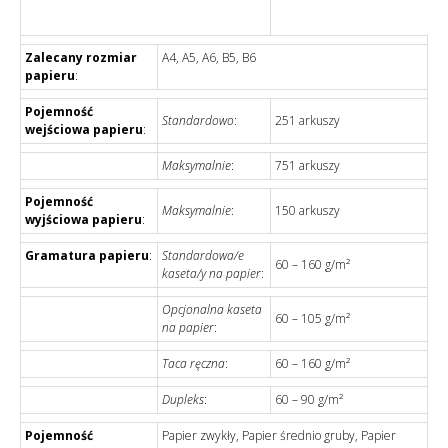
Zalecany rozmiar
A4, A5, A6, B5, B6
papieru
:
Pojemność
Standardowo
:
251 arkuszy
wejściowa papieru
:
Maksymalnie
:
751 arkuszy
Pojemność
Maksymalnie
:
150 arkuszy
wyjściowa papieru
:
Gramatura papieru
:
Standardowa/e
60 – 160 g/m²
kaseta/y na papier
:
Opcjonalna kaseta
60 – 105 g/m²
na papier
:
Taca ręczna
:
60 – 160 g/m²
Dupleks
:
60 – 90 g/m²
Pojemność
Papier zwykły, Papier średnio gruby, Papier