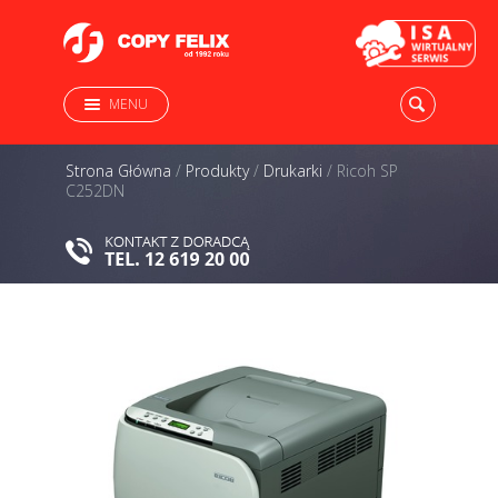
MENU
Strona Główna
/
Produkty
/
Drukarki
/
Ricoh SP
C252DN