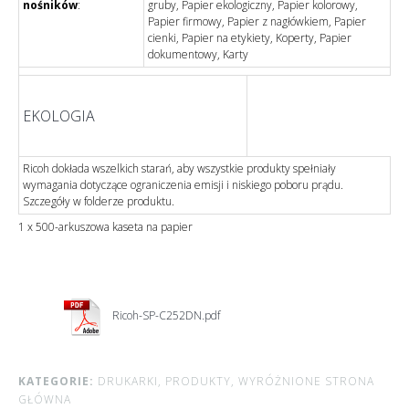
nośników
:
gruby, Papier ekologiczny, Papier kolorowy,
Papier firmowy, Papier z nagłówkiem, Papier
cienki, Papier na etykiety, Koperty, Papier
dokumentowy, Karty
EKOLOGIA
Ricoh dokłada wszelkich starań, aby wszystkie produkty spełniały
wymagania dotyczące ograniczenia emisji i niskiego poboru prądu.
Szczegóły w folderze produktu.
1 x 500-arkuszowa kaseta na papier
Ricoh-SP-C252DN.pdf
KATEGORIE:
DRUKARKI,
PRODUKTY,
WYRÓŻNIONE STRONA
GŁÓWNA