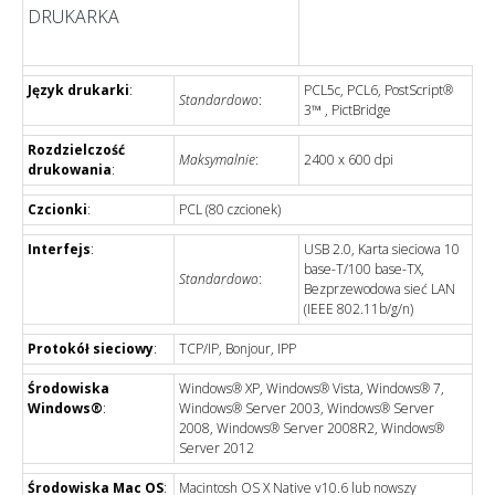
DRUKARKA
Język drukarki
:
PCL5c, PCL6, PostScript®
Standardowo
:
3™ , PictBridge
Rozdzielczość
Maksymalnie
:
2400 x 600 dpi
drukowania
:
Czcionki
:
PCL (80 czcionek)
Interfejs
:
USB 2.0, Karta sieciowa 10
base-T/100 base-TX,
Standardowo
:
Bezprzewodowa sieć LAN
(IEEE 802.11b/g/n)
Protokół sieciowy
:
TCP/IP, Bonjour, IPP
Środowiska
Windows® XP, Windows® Vista, Windows® 7,
Windows®
:
Windows® Server 2003, Windows® Server
2008, Windows® Server 2008R2, Windows®
Server 2012
Środowiska Mac OS
:
Macintosh OS X Native v10.6 lub nowszy