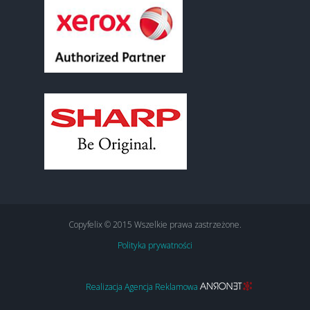
Copyfelix © 2015 Wszelkie prawa zastrzeżone.
Polityka prywatności
Realizacja Agencja Reklamowa