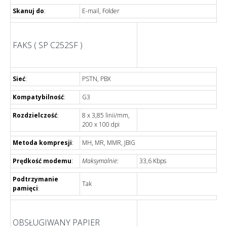
Skanuj do
:
E-mail, Folder
FAKS ( SP C252SF )
Sieć
:
PSTN, PBX
Kompatybilność
:
G3
Rozdzielczość
:
8 x 3,85 linii/mm,
200 x 100 dpi
Metoda kompresji
:
MH, MR, MMR, JBIG
Prędkość modemu
:
Maksymalnie
:
33,6 Kbps
Podtrzymanie
Tak
pamięci
:
OBSŁUGIWANY PAPIER