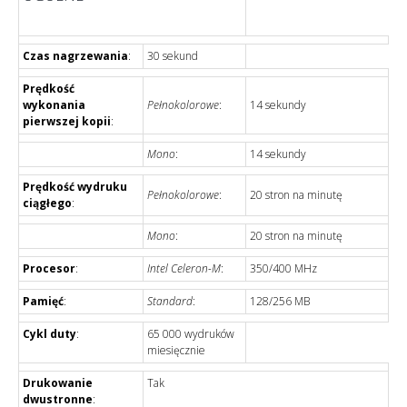
Czas nagrzewania
:
30 sekund
Prędkość
wykonania
Pełnokolorowe
:
14 sekundy
pierwszej kopii
:
Mono
:
14 sekundy
Prędkość wydruku
Pełnokolorowe
:
20 stron na minutę
ciągłego
:
Mono
:
20 stron na minutę
Procesor
:
Intel Celeron-M
:
350/400 MHz
Pamięć
:
Standard
:
128/256 MB
Cykl duty
:
65 000 wydruków
miesięcznie
Drukowanie
Tak
dwustronne
: