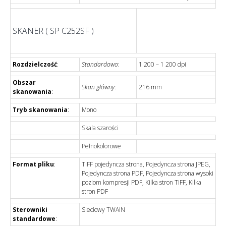
SKANER ( SP C252SF )
Rozdzielczość
:
Standardowo
:
1 200 – 1 200 dpi
Obszar
Skan główny
:
216 mm
skanowania
:
Tryb skanowania
:
Mono
Skala szarości
Pełnokolorowe
Format pliku
:
TIFF pojedyncza strona, Pojedyncza strona JPEG,
Pojedyncza strona PDF, Pojedyncza strona wysoki
poziom kompresji PDF, Kilka stron TIFF, Kilka
stron PDF
Sterowniki
Sieciowy TWAIN
standardowe
: