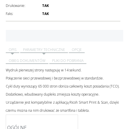
Drukowanie:
TAK
Faks:
TAK
OPIS
PARAMETRY TECHNICZNE
OPCJE
OBIEG DOKUMENTÓW
PLIKI DO POBRANIA
Wydruk pierwszej strony następuję w 14 sekund.
Połączenie sieci przewodowej i bezprzewodowej w standardzie.
Cykl duty wynoszący 65 000 stron obniża całkowity koszt posiadania (TCO).
Dodatkowo, wbudowany dupleks zmiejsza koszty operacyjne.
Urządzenie jest kompatybilne z aplikacją Ricoh Smart Print & Scan, dzięki
czemu można na nim drukować ze smartfona i tableta.
OGÓLNE