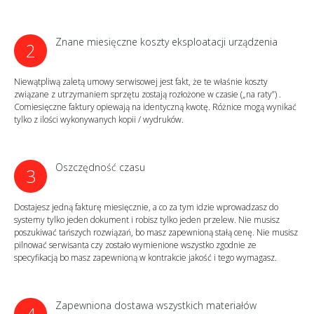
Znane miesięczne koszty eksploatacji urządzenia
2
Niewątpliwą zaletą umowy serwisowej jest fakt, że te właśnie koszty
związane z utrzymaniem sprzętu zostają rozłożone w czasie („na raty”) .
Comiesięczne faktury opiewają na identyczną kwotę. Różnice mogą wynikać
tylko z ilości wykonywanych kopii / wydruków.
Oszczędność czasu
3
Dostajesz jedną fakturę miesięcznie, a co za tym idzie wprowadzasz do
systemy tylko jeden dokument i robisz tylko jeden przelew. Nie musisz
poszukiwać tańszych rozwiązań, bo masz zapewnioną stałą cenę. Nie musisz
pilnować serwisanta czy zostało wymienione wszystko zgodnie ze
specyfikacją bo masz zapewnioną w kontrakcie jakość i tego wymagasz.
Zapewniona dostawa wszystkich materiałów