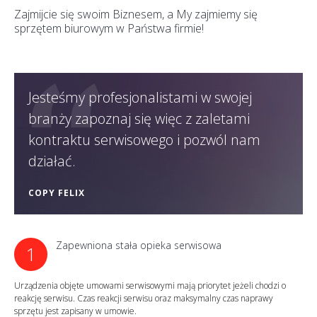
Zajmijcie się swoim Biznesem, a My zajmiemy się
sprzętem biurowym w Państwa firmie!
Jesteśmy profesjonalistami w swojej
branży zapoznaj się więc z zaletami
kontraktu serwisowego i pozwól nam
działać.
COPY FELIX
Zapewniona stała opieka serwisowa
1
Urządzenia objęte umowami serwisowymi mają priorytet jeżeli chodzi o
reakcję serwisu. Czas reakcji serwisu oraz maksymalny czas naprawy
sprzętu jest zapisany w umowie.