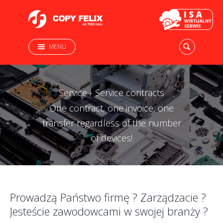
MENU
Service - Service contracts
One contract, one invoice, one
transfer regardless of the number
of devices!
Prowadzą Państwo firmę ? Zarządzacie ?
Jesteście zawodowcami w swojej branży ?