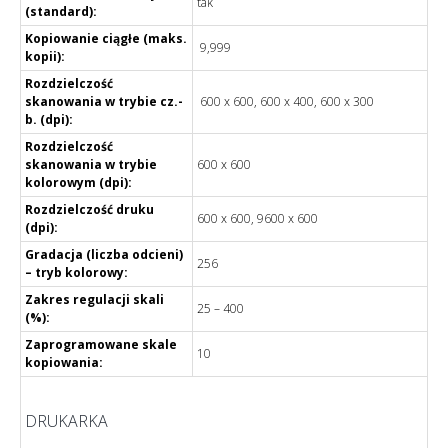
tak
(standard):
Kopiowanie ciągłe (maks.
9,999
kopii):
Rozdzielczość
skanowania w trybie cz.-
600 x 600, 600 x 400, 600 x 300
b. (dpi):
Rozdzielczość
skanowania w trybie
600 x 600
kolorowym (dpi):
Rozdzielczość druku
600 x 600, 9600 x 600
(dpi):
Gradacja (liczba odcieni)
256
– tryb kolorowy:
Zakres regulacji skali
25 – 400
(%):
Zaprogramowane skale
10
kopiowania:
DRUKARKA