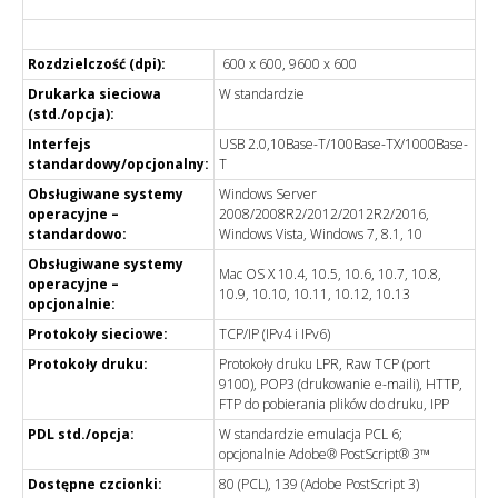
Rozdzielczość (dpi):
600 x 600, 9600 x 600
Drukarka sieciowa
W standardzie
(std./opcja):
Interfejs
USB 2.0,10Base-T/100Base-TX/1000Base-
standardowy/opcjonalny:
T
Obsługiwane systemy
Windows Server
operacyjne –
2008/2008R2/2012/2012R2/2016,
standardowo:
Windows Vista, Windows 7, 8.1, 10
Obsługiwane systemy
Mac OS X 10.4, 10.5, 10.6, 10.7, 10.8,
operacyjne –
10.9, 10.10, 10.11, 10.12, 10.13
opcjonalnie:
Protokoły sieciowe:
TCP/IP (IPv4 i IPv6)
Protokoły druku:
Protokoły druku LPR, Raw TCP (port
9100), POP3 (drukowanie e-maili), HTTP,
FTP do pobierania plików do druku, IPP
PDL std./opcja:
W standardzie emulacja PCL 6;
opcjonalnie Adobe® PostScript® 3™
Dostępne czcionki:
80 (PCL), 139 (Adobe PostScript 3)