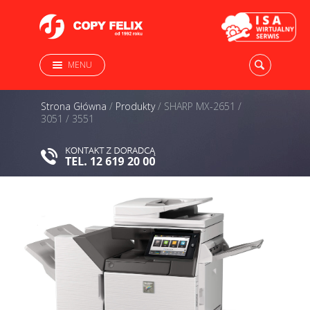
MENU
Strona Główna
/
Produkty
/
SHARP MX-2651 /
3051 / 3551