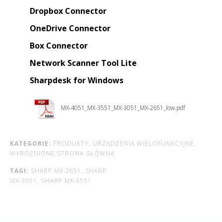
Dropbox Connector
OneDrive Connector
Box Connector
Network Scanner Tool Lite
Sharpdesk for Windows
MX-4051_MX-3551_MX-3051_MX-2651_low.pdf
KATEGORIE:
PRODUKTY,
URZĄDZENIA WIELOFUNKCYJNE,
WYRÓŻNIONE STRONA GŁÓWNA
TAGI:
SHARP MX-2651,
SHARP
MX-3051,
SHARP MX-3551