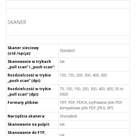
SKANER
Skaner sieciowy
Standard
(std./opcja):
Skanowanie w trybach
tak
„pull scan” i „push scan”:
Rozdzielczość w trybie
100, 150, 200, 300, 400, 600
„push scan” (dpi):
Rozdzielczość w trybie
75, 100, 150, 200, 300, 400, 600, 50 to
„pull scan” (dpi):
9600
Formaty plików:
TIFF, PDF, PDF/A, szyfrowane pliki PDF,
kompaktowe pliki PDF, JPEG, XPS
Narzędzia skanera:
Sharpdesk
Skanowanie na pulpit:
tak
Skanowanie do FTP,
tak