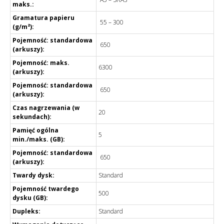
maks.:
Gramatura papieru
55 – 300
(g/m²):
Pojemność: standardowa
650
(arkuszy):
Pojemność: maks.
6300
(arkuszy):
Pojemność: standardowa
650
(arkuszy):
Czas nagrzewania (w
20
sekundach):
Pamięć ogólna
5
min./maks. (GB):
Pojemność: standardowa
650
(arkuszy):
Twardy dysk:
Standard
Pojemność twardego
500
dysku (GB):
Dupleks:
Standard