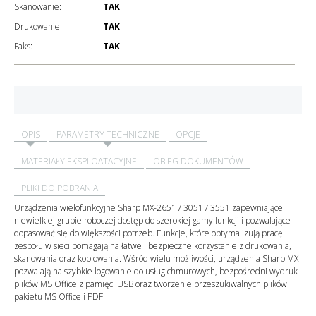
Skanowanie:
TAK
Drukowanie:
TAK
Faks:
TAK
OPIS
PARAMETRY TECHNICZNE
OPCJE
MATERIAŁY EKSPLOATACYJNE
OBIEG DOKUMENTÓW
PLIKI DO POBRANIA
Urządzenia wielofunkcyjne Sharp MX-2651 / 3051 / 3551 zapewniające
niewielkiej grupie roboczej dostęp do szerokiej gamy funkcji i pozwalające
dopasować się do większości potrzeb. Funkcje, które optymalizują pracę
zespołu w sieci pomagają na łatwe i bezpieczne korzystanie z drukowania,
skanowania oraz kopiowania. Wśród wielu możliwości, urządzenia Sharp MX
pozwalają na szybkie logowanie do usług chmurowych, bezpośredni wydruk
plików MS Office z pamięci USB oraz tworzenie przeszukiwalnych plików
pakietu MS Office i PDF.