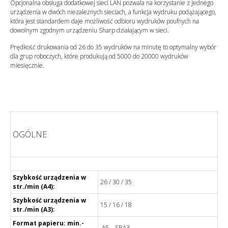
Opcjonalna obsługa dodatkowej sieci LAN pozwala na korzystanie z jednego
urządzenia w dwóch niezależnych sieciach, a funkcja wydruku podążającego,
która jest standardem daje możliwość odbioru wydruków poufnych na
dowolnym zgodnym urządzeniu Sharp działającym w sieci.
Prędkość drukowania od 26 do 35 wydruków na minutę to optymalny wybór
dla grup roboczych, które produkują od 5000 do 20000 wydruków
miesięcznie.
OGÓLNE
Szybkość urządzenia w
26 / 30 / 35
str./min (A4):
Szybkość urządzenia w
15 / 16 / 18
str./min (A3):
Format papieru: min.-
A5 – SRA3