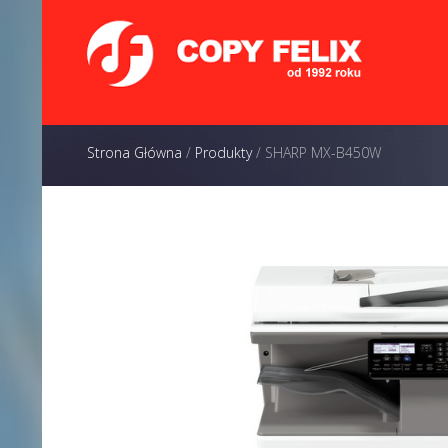
Strona Główna
/
Produkty
/
SHARP MX-B450W