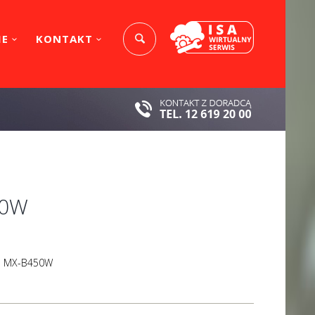
IE
KONTAKT
50W
rp MX-B450W