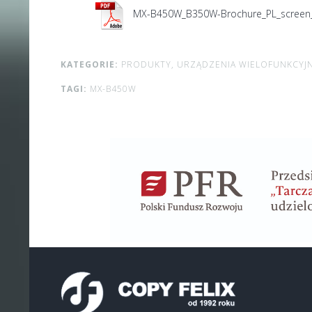
MX-B450W_B350W-Brochure_PL_screen_
KATEGORIE:
PRODUKTY,
URZĄDZENIA WIELOFUNKCYJ
TAGI:
MX-B450W