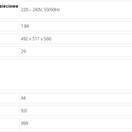
 sieciowe
220 – 240V, 50/60Hz
1.84
492 x 517 x 560
29
A4
9,0
999