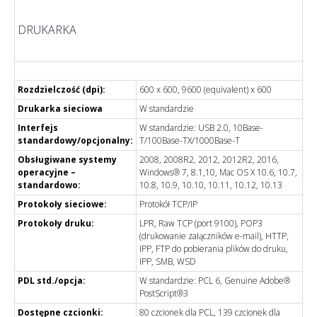
DRUKARKA
Rozdzielczość (dpi):
600 x 600, 9600 (equivalent) x 600
Drukarka sieciowa
W standardzie
Interfejs
W standardzie: USB 2.0, 10Base-
standardowy/opcjonalny:
T/100Base-TX/1000Base-T
Obsługiwane systemy
2008, 2008R2, 2012, 2012R2, 2016,
operacyjne –
Windows® 7, 8.1,10, Mac OS X 10.6, 10.7,
standardowo:
10.8, 10.9, 10.10, 10.11, 10.12, 10.13
Protokoły sieciowe:
Protokół TCP/IP
Protokoły druku:
LPR, Raw TCP (port 9100), POP3
(drukowanie załączników e-mail), HTTP,
IPP, FTP do pobierania plików do druku,
IPP, SMB, WSD
PDL std./opcja:
W standardzie: PCL 6, Genuine Adobe®
PostScript®3
Dostępne czcionki:
80 czcionek dla PCL, 139 czcionek dla