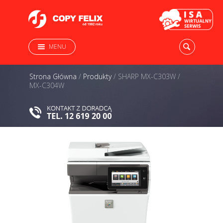
MENU
Strona Główna
/
Produkty
/
SHARP MX-C303W /
MX-C304W