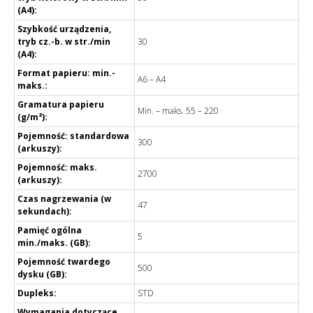
(A4):
Szybkość urządzenia,
tryb cz.-b. w str./min
30
(A4):
Format papieru: min.-
A6 – A4
maks.:
Gramatura papieru
Min. – maks. 55 – 220
(g/m²):
Pojemność: standardowa
300
(arkuszy):
Pojemność: maks.
2700
(arkuszy):
Czas nagrzewania (w
47
sekundach):
Pamięć ogólna
5
min./maks. (GB):
Pojemność twardego
500
dysku (GB):
Dupleks:
STD
Wymagania dotyczące