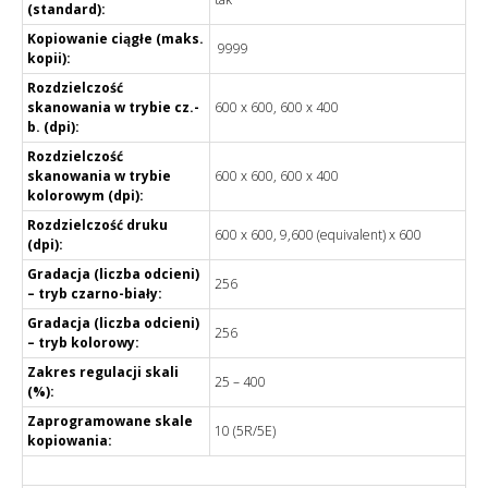
(standard):
Kopiowanie ciągłe (maks.
9999
kopii):
Rozdzielczość
skanowania w trybie cz.-
600 x 600, 600 x 400
b. (dpi):
Rozdzielczość
skanowania w trybie
600 x 600, 600 x 400
kolorowym (dpi):
Rozdzielczość druku
600 x 600, 9,600 (equivalent) x 600
(dpi):
Gradacja (liczba odcieni)
256
– tryb czarno-biały:
Gradacja (liczba odcieni)
256
– tryb kolorowy:
Zakres regulacji skali
25 – 400
(%):
Zaprogramowane skale
10 (5R/5E)
kopiowania: