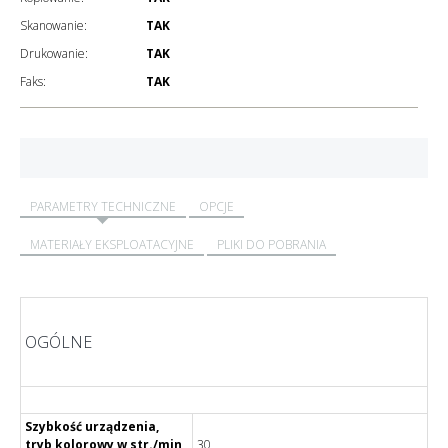
Skanowanie:
TAK
Drukowanie:
TAK
Faks:
TAK
PARAMETRY TECHNICZNE
OPCJE
MATERIAŁY EKSPLOATACYJNE
PLIKI DO POBRANIA
OGÓLNE
Szybkość urządzenia,
tryb kolorowy w str./min
30