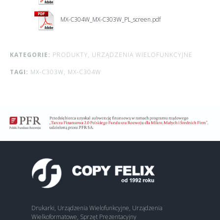
MX-C304W_MX-C303W_PL_screen.pdf
KATEGORIE:
PRODUKTY,
URZĄDZENIA WIELOFUNKCYJNE
TAGI:
MX-C303W,
MX-C304W
Drukarki, Urządzenia Wielofunkcyjne, Urządzenia
Wielkoformatowe, Sprzęt Prezentacyjny