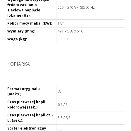
źródła zasilania –
220 – 240 V~, 50/60 Hz
sieciowe napięcie
lokalne (Hz):
Pobór mocy maks. (kW):
1.84
Wymiary (mm):
491 x 568 x 516
Waga (kg):
35 / 38
KOPIARKA
Format oryginału
A4
(maks.):
Czas pierwszej kopii
6,7 / 7,4
kolorowej (sek.):
Czas pierwszej kopii cz.-
5,5 / 6,3
b. (sek.):
Sorter elektroniczny
tak