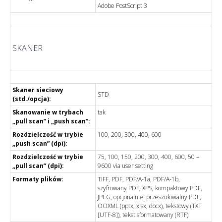
Adobe PostScript 3
SKANER
Skaner sieciowy
STD
(std./opcja):
Skanowanie w trybach
tak
„pull scan” i „push scan”:
Rozdzielczość w trybie
100, 200, 300, 400, 600
„push scan” (dpi):
Rozdzielczość w trybie
75, 100, 150, 200, 300, 400, 600, 50 –
„pull scan” (dpi):
9600 via user setting
Formaty plików:
TIFF, PDF, PDF/A-1a, PDF/A-1b,
szyfrowany PDF, XPS, kompaktowy PDF,
JPEG, opcjonalnie: przeszukiwalny PDF,
OOXML (pptx, xlsx, docx), tekstowy (TXT
[UTF-8]), tekst sformatowany (RTF)