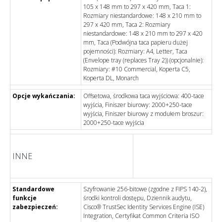
105 x 148 mm to 297 x 420 mm, Taca 1:
Rozmiary niestandardowe: 148 x 210 mm to
297 x 420 mm, Taca 2: Rozmiary
niestandardowe: 148 x 210 mm to 297 x 420
mm, Taca (Podwójna taca papieru dużej
pojemności): Rozmiary: A4, Letter, Taca
(Envelope tray (replaces Tray 2)) (opcjonalnie):
Rozmiary: #10 Commercial, Koperta C5,
Koperta DL, Monarch
Opcje wykańczania:
Offsetowa, środkowa taca wyjściowa: 400-tace
wyjścia, Finiszer biurowy: 2000+250-tace
wyjścia, Finiszer biurowy z modułem broszur:
2000+250-tace wyjścia
INNE
Standardowe
Szyfrowanie 256-bitowe (zgodne z FIPS 140-2),
funkcje
środki kontroli dostępu, Dziennik audytu,
zabezpieczeń:
Cisco® TrustSec Identity Services Engine (ISE)
Integration, Certyfikat Common Criteria ISO