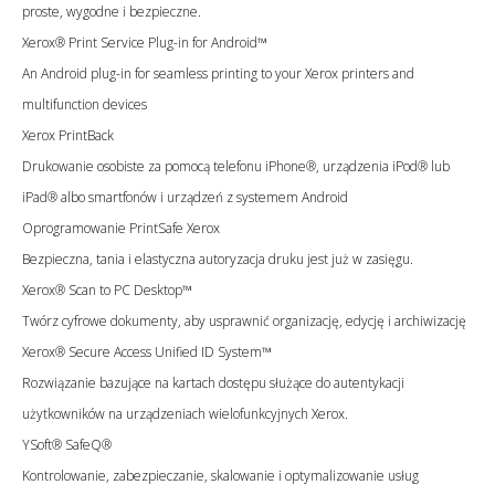
proste, wygodne i bezpieczne.
Xerox® Print Service Plug-in for Android™
An Android plug-in for seamless printing to your Xerox printers and
multifunction devices
Xerox PrintBack
Drukowanie osobiste za pomocą telefonu iPhone®, urządzenia iPod® lub
iPad® albo smartfonów i urządzeń z systemem Android
Oprogramowanie PrintSafe Xerox
Bezpieczna, tania i elastyczna autoryzacja druku jest już w zasięgu.
Xerox® Scan to PC Desktop™
Twórz cyfrowe dokumenty, aby usprawnić organizację, edycję i archiwizację
Xerox® Secure Access Unified ID System™
Rozwiązanie bazujące na kartach dostępu służące do autentykacji
użytkowników na urządzeniach wielofunkcyjnych Xerox.
YSoft® SafeQ®
Kontrolowanie, zabezpieczanie, skalowanie i optymalizowanie usług