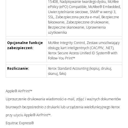
15408, Nadpisywanie twardego dysku, McAfee
ePolicy (ePO) Compatible, McAfee® Embedded,
Uwierzytelnianie sieciowe, SNMP w wersji 3,
SSL, Zabezpieczona poczta e-mail, Bezpieczne
faksowanie, Zabezpieczone drukowanie,
Bezpieczne skanowanie, Uprawnienia
użytkownika
Opcjonalne funkcje
McAfee Integrity Control, Zestaw umożliwiający
zabezpieczeń:
obsługę kart inteligentnych (CAC/PIV, .NET),
Xerox Secure Access Unified ID System® with
Follow-You Print™
Rozliczanie:
Xerox Standard Accounting (kopiuj, drukuj,
skanuj, faks)
Apple® AirPrint™
Uproszczenie drukowania wiadomości e-mail, zdjęć i ważnych dokumentów
biurowych bezpośrednio z drukarki lub urządzenia wielofunkcyjnego Xerox
przy użyciu Apple® AirPrint™.
Equitrac Express®