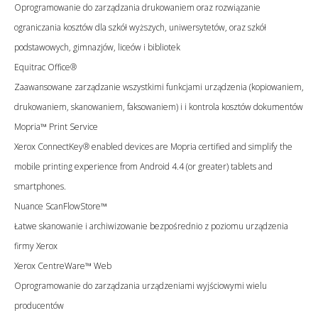
Oprogramowanie do zarządzania drukowaniem oraz rozwiązanie
ograniczania kosztów dla szkół wyższych, uniwersytetów, oraz szkół
podstawowych, gimnazjów, liceów i bibliotek
Equitrac Office®
Zaawansowane zarządzanie wszystkimi funkcjami urządzenia (kopiowaniem,
drukowaniem, skanowaniem, faksowaniem) i i kontrola kosztów dokumentów
Mopria™ Print Service
Xerox ConnectKey® enabled devices are Mopria certified and simplify the
mobile printing experience from Android 4.4 (or greater) tablets and
smartphones.
Nuance ScanFlowStore™
Łatwe skanowanie i archiwizowanie bezpośrednio z poziomu urządzenia
firmy Xerox
Xerox CentreWare™ Web
Oprogramowanie do zarządzania urządzeniami wyjściowymi wielu
producentów