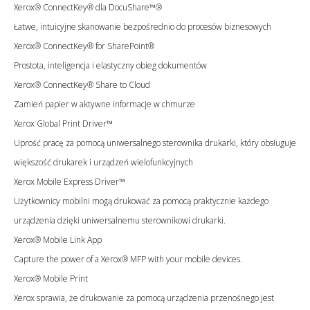
Xerox® ConnectKey® dla DocuShare™®
Łatwe, intuicyjne skanowanie bezpośrednio do procesów biznesowych
Xerox® ConnectKey® for SharePoint®
Prostota, inteligencja i elastyczny obieg dokumentów
Xerox® ConnectKey® Share to Cloud
Zamień papier w aktywne informacje w chmurze
Xerox Global Print Driver™
Uprość pracę za pomocą uniwersalnego sterownika drukarki, który obsługuje
większość drukarek i urządzeń wielofunkcyjnych
Xerox Mobile Express Driver™
Użytkownicy mobilni mogą drukować za pomocą praktycznie każdego
urządzenia dzięki uniwersalnemu sterownikowi drukarki.
Xerox® Mobile Link App
Capture the power of a Xerox® MFP with your mobile devices.
Xerox® Mobile Print
Xerox sprawia, że drukowanie za pomocą urządzenia przenośnego jest