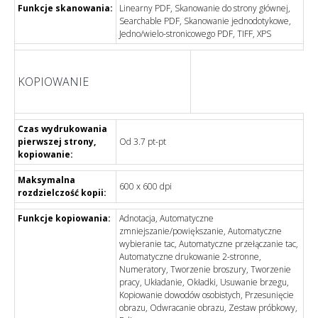
Funkcje skanowania:
Linearny PDF, Skanowanie do strony głównej,
Searchable PDF, Skanowanie jednodotykowe,
Jedno/wielo-stronicowego PDF, TIFF, XPS
KOPIOWANIE
Czas wydrukowania
pierwszej strony,
Od
3.7
pt-pt
kopiowanie:
Maksymalna
600 x 600 dpi
rozdzielczość kopii:
Funkcje kopiowania:
Adnotacja, Automatyczne
zmniejszanie/powiększanie, Automatyczne
wybieranie tac, Automatyczne przełączanie tac,
Automatyczne drukowanie 2-stronne,
Numeratory, Tworzenie broszury, Tworzenie
pracy, Układanie, Okładki, Usuwanie brzegu,
Kopiowanie dowodów osobistych, Przesunięcie
obrazu, Odwracanie obrazu, Zestaw próbkowy,