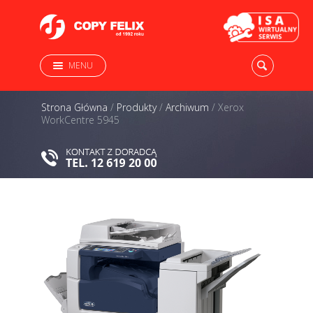
MENU
Strona Główna
/
Produkty
/
Archiwum
/
Xerox
WorkCentre 5945