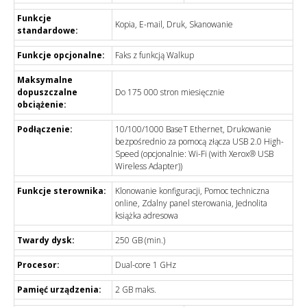
Funkcje
Kopia, E-mail, Druk, Skanowanie
standardowe:
Funkcje opcjonalne:
Faks z funkcją Walkup
Maksymalne
dopuszczalne
Do
175 000
stron miesięcznie
obciążenie:
Podłączenie:
10/100/1000 BaseT Ethernet, Drukowanie
bezpośrednio za pomocą złącza USB 2.0 High-
Speed (opcjonalnie: Wi-Fi (with Xerox® USB
Wireless Adapter))
Funkcje sterownika:
Klonowanie konfiguracji, Pomoc techniczna
online, Zdalny panel sterowania, Jednolita
książka adresowa
Twardy dysk:
250
GB (min.)
Procesor:
Dual-core 1 GHz
Pamięć urządzenia:
2 GB maks.