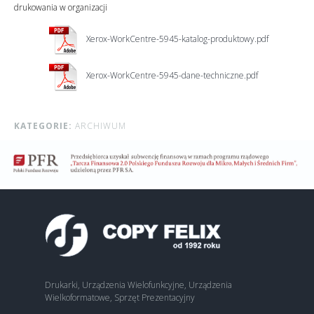
drukowania w organizacji
Xerox-WorkCentre-5945-katalog-produktowy.pdf
Xerox-WorkCentre-5945-dane-techniczne.pdf
KATEGORIE:
ARCHIWUM
Drukarki, Urządzenia Wielofunkcyjne, Urządzenia
Wielkoformatowe, Sprzęt Prezentacyjny