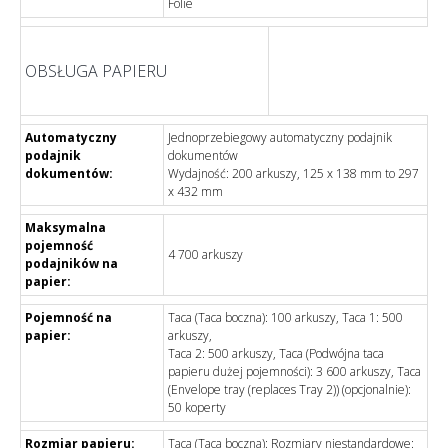
Folie
OBSŁUGA PAPIERU
Automatyczny
Jednoprzebiegowy automatyczny podajnik
podajnik
dokumentów
dokumentów:
Wydajność:
200
arkuszy, 125 x 138 mm to 297
x 432 mm
Maksymalna
pojemność
4 700
arkuszy
podajników na
papier:
Pojemność na
Taca (Taca boczna):
100
arkuszy, Taca 1:
500
papier:
arkuszy,
Taca 2:
500
arkuszy, Taca (Podwójna taca
papieru dużej pojemności):
3 600
arkuszy, Taca
(Envelope tray (replaces Tray 2)) (opcjonalnie):
50
koperty
Rozmiar papieru:
Taca (Taca boczna): Rozmiary niestandardowe: