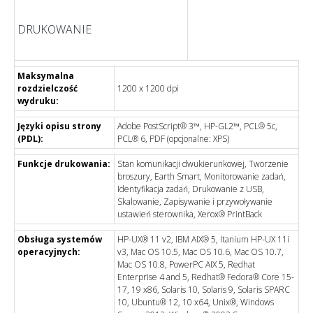
DRUKOWANIE
Maksymalna
rozdzielczość
1200 x 1200 dpi
wydruku:
Języki opisu strony
Adobe PostScript® 3™, HP-GL2™, PCL® 5c,
(PDL):
PCL® 6, PDF (opcjonalne: XPS)
Funkcje drukowania:
Stan komunikacji dwukierunkowej, Tworzenie
broszury, Earth Smart, Monitorowanie zadań,
Identyfikacja zadań, Drukowanie z USB,
Skalowanie, Zapisywanie i przywoływanie
ustawień sterownika, Xerox® PrintBack
Obsługa systemów
HP-UX® 11 v2, IBM AIX® 5, Itanium HP-UX 11i
operacyjnych:
v3, Mac OS 10.5, Mac OS 10.6, Mac OS 10.7,
Mac OS 10.8, PowerPC AIX 5, Redhat
Enterprise 4 and 5, Redhat® Fedora® Core 15-
17, 19 x86, Solaris 10, Solaris 9, Solaris SPARC
10, Ubuntu® 12, 10 x64, Unix®, Windows