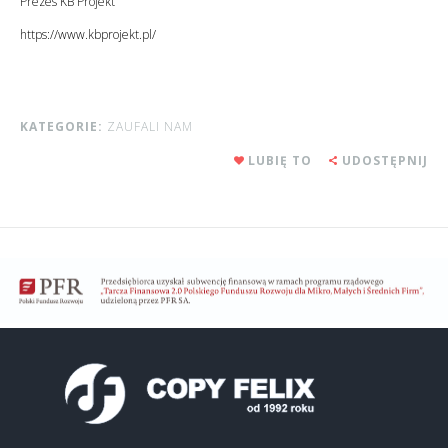
Prezes KB Projekt
https://www.kbprojekt.pl/
KATEGORIE:
ZAUFALI NAM
LUBIĘ TO
UDOSTĘPNIJ