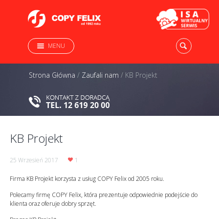
MENU
Strona Główna
/
Zaufali nam
/
KB Projekt
KB Projekt
25 Wrzesień 2017
1
Firma KB Projekt
korzysta z usług COPY Felix od 2005 roku.
Polecamy firmę COPY Felix, która prezentuje odpowiednie podejście do
klienta oraz oferuje dobry sprzęt.