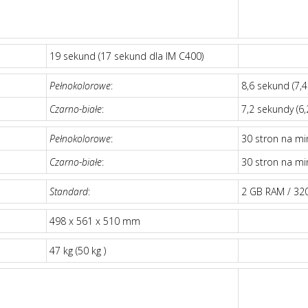
19 sekund (17 sekund dla IM C400)
Pełnokolorowe
:
8,6 sekund (7,4 
Czarno-białe
:
7,2 sekundy (6,2
Pełnokolorowe
:
30 stron na mi
Czarno-białe
:
30 stron na mi
Standard
:
2 GB RAM / 3
498 x 561 x 510 mm
47 kg (50 kg )