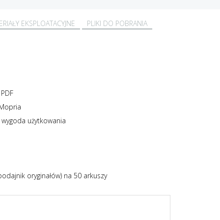
ERIAŁY EKSPLOATACYJNE
PLIKI DO POBRANIA
 PDF
 Mopria
– wygoda użytkowania
dajnik oryginałów) na 50 arkuszy