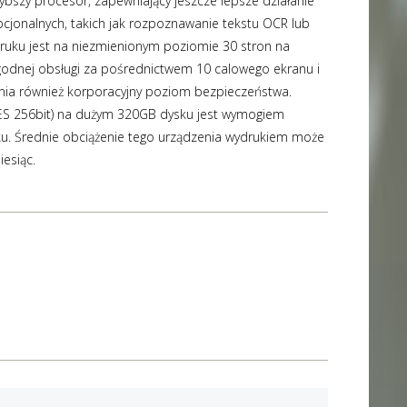
ybszy procesor, zapewniający jeszcze lepsze działanie
onalnych, takich jak rozpoznawanie tekstu OCR lub
ruku jest na niezmienionym poziomie 30 stron na
godnej obsługi za pośrednictwem 10 calowego ekranu i
wnia również korporacyjny poziom bezpieczeństwa.
ES 256bit) na dużym 320GB dysku jest wymogiem
u. Średnie obciążenie tego urządzenia wydrukiem może
esiąc.