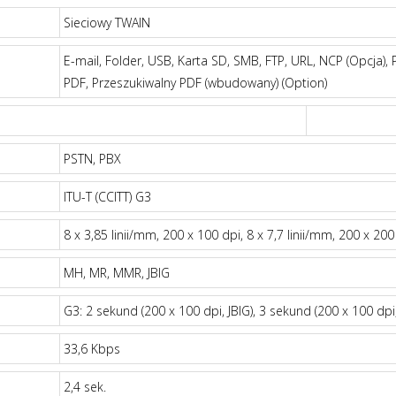
Sieciowy TWAIN
E-mail, Folder, USB, Karta SD, SMB, FTP, URL, NCP (Opcja),
PDF, Przeszukiwalny PDF (wbudowany) (Option)
PSTN, PBX
ITU-T (CCITT) G3
8 x 3,85 linii/mm, 200 x 100 dpi, 8 x 7,7 linii/mm, 200 x 200
MH, MR, MMR, JBIG
G3: 2 sekund (200 x 100 dpi, JBIG), 3 sekund (200 x 100 dp
33,6 Kbps
2,4 sek.