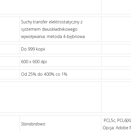
Suchy transfer elektrostatyczny z
systemem dwuskładnikowego
wywoływania: metoda 4-bębnowa
Do 999 kopii
600 x 600 dpi
Od 25% do 400% co 1%
PCL5c, PCL6(XL
Standardowo
:
Opcja: Adobe P