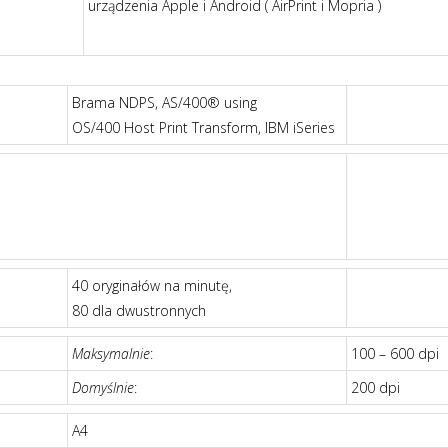
urządzenia Apple i Android ( AirPrint i Mopria )
Brama NDPS, AS/400® using
OS/400 Host Print Transform, IBM iSeries
40 oryginałów na minutę,
80 dla dwustronnych
Maksymalnie
:
100 – 600 dpi
Domyślnie
:
200 dpi
A4