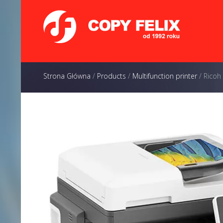
Strona Główna
/
Products
/
Multifunction printer
/
Ricoh