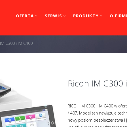
OFERTA
SERWIS
PRODUKTY
O FIRM
 IM C300 i IM C400
Ricoh IM C300 
RICOH IM C300 i IM C400 w oferc
/ 407. Model ten nawiązuje tec
nowy poziom bezpieczeństwa i j