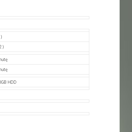
)
 )
nutę
nutę
20GB HDD