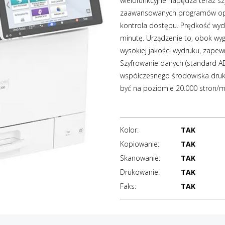
wielofunkcyjne napędza teraz sz
zaawansowanych programów opcj
kontrola dostępu. Prędkość wyd
minutę. Urządzenie to, obok wy
wysokiej jakości wydruku, zape
Szyfrowanie danych (standard A
współczesnego środowiska druk
być na poziomie 20.000 stron/mi
Kolor:
TAK
Kopiowanie:
TAK
Skanowanie:
TAK
Drukowanie:
TAK
Faks:
TAK