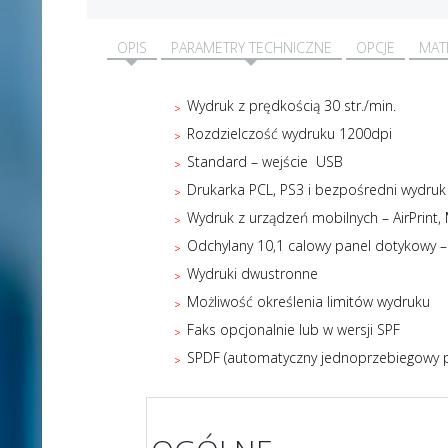
OPIS
PARAMETRY TECHNICZNE
OPCJE
MAT
Wydruk z prędkością 30 str./min.
Rozdzielczość wydruku 1200dpi
Standard – wejście USB
Drukarka PCL, PS3 i bezpośredni wydruk
Wydruk z urządzeń mobilnych – AirPrint,
Odchylany 10,1 calowy panel dotykowy 
Wydruki dwustronne
Możliwość określenia limitów wydruku
Faks opcjonalnie lub w wersji SPF
SPDF (automatyczny jednoprzebiegowy po