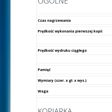
OGÓLNE
Czas nagrzewania
:
Prędkość wykonania pierwszej kopii
:
Prędkość wydruku ciągłego
:
Pamięć
:
Wymiary (szer. x gł. x wys.)
:
Waga
:
KOPIARKA