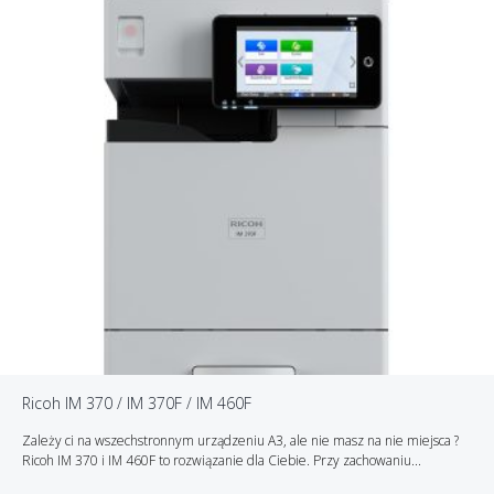
Ricoh IM 370 / IM 370F / IM 460F
Zależy ci na wszechstronnym urządzeniu A3, ale nie masz na nie miejsca ?
Ricoh IM 370 i IM 460F to rozwiązanie dla Ciebie. Przy zachowaniu...