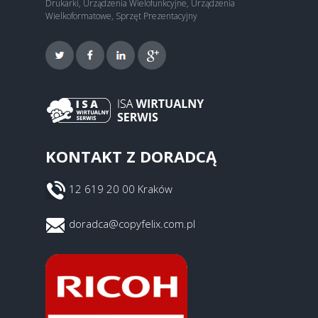
Drukarki, Urządzenia Wielofunkcyjne, Urządzenia
Wielkoformatowe, Sprzęt Prezentacyjny
KONTAKT Z DORADCĄ
12 619 20 00 Kraków
doradca@copyfelix.com.pl