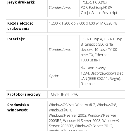
Język drukarki
:
PCL5c, PCL6(XL),
Standardowo
:
PDF, PostScript® 3™
Opcja: Adobe Postscript
Rozdzielczość
1,200 x 1,200 dpi / 600 x 600 w IM C320FW
drukowania
:
Interfejs
:
USB2.0 Typ A, USB2.0 Typ
B, Gniazdo SD, Karta
Standardowo
:
sieciowa 10 base-T/100
base-TX, Ethernet
1000 Base-T
dwukierunkowy
1284, Bezprzewodowa sieć
Opcja
:
LAN (IEEE 802.11a/b/g/n),
Bluetooth
Protokół sieciowy
:
TCP/IP: IP v4, IP v6
Środowiska
Windows® Vista, Windows® 7, Windows® 8,
Windows®
:
Windows® 8.1,
Windows® Server 2003, Windows® Server
2003R2, Windows® Server 2008, Windows®
Server 2008R2, Windows® Server 2012,