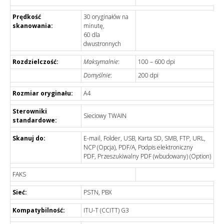
Prędkość
30 oryginałów na
skanowania:
minutę,
60 dla
dwustronnych
Rozdzielczość:
Maksymalnie
:
100 – 600 dpi
Domyślnie
:
200 dpi
Rozmiar oryginału:
A4
Sterowniki
Sieciowy TWAIN
standardowe:
Skanuj do:
E-mail, Folder, USB, Karta SD, SMB, FTP, URL,
NCP (Opcja), PDF/A, Podpis elektroniczny
PDF, Przeszukiwalny PDF (wbudowany) (Option)
FAKS
Sieć:
PSTN, PBX
Kompatybilność:
ITU-T (CCITT) G3