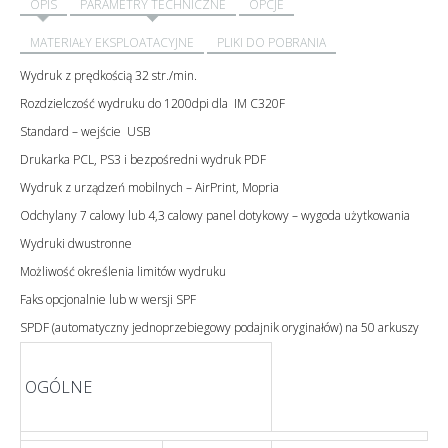
OPIS
PARAMETRY TECHNICZNE
OPCJE
MATERIAŁY EKSPLOATACYJNE
PLIKI DO POBRANIA
Wydruk z prędkością 32 str./min.
Rozdzielczość wydruku do 1200dpi dla IM C320F
Standard – wejście USB
Drukarka PCL, PS3 i bezpośredni wydruk PDF
Wydruk z urządzeń mobilnych – AirPrint, Mopria
Odchylany 7 calowy lub 4,3 calowy panel dotykowy – wygoda użytkowania
Wydruki dwustronne
Możliwość określenia limitów wydruku
Faks opcjonalnie lub w wersji SPF
SPDF (automatyczny jednoprzebiegowy podajnik oryginałów) na 50 arkuszy
OGÓLNE