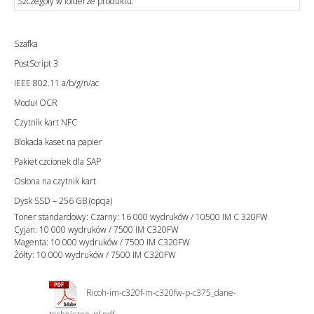
Szczegóły w folderze produktu.
Szafka
PostScript 3
IEEE 802.11 a/b/g/n/ac
Moduł OCR
Czytnik kart NFC
Blokada kaset na papier
Pakiet czcionek dla SAP
Osłona na czytnik kart
Dysk SSD – 256 GB (opcja)
Toner standardowy: Czarny: 16 000 wydruków / 10500 IM C 320FW
Cyjan: 10 000 wydruków / 7500 IM C320FW
Magenta: 10 000 wydruków / 7500 IM C320FW
Żółty: 10 000 wydruków / 7500 IM C320FW
Ricoh-im-c320f-m-c320fw-p-c375_dane-