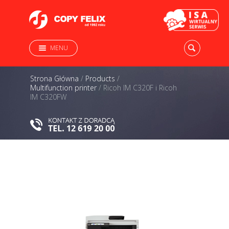
MENU
Strona Główna
/
Products
/
Multifunction printer
/
Ricoh IM C320F i Ricoh
IM C320FW