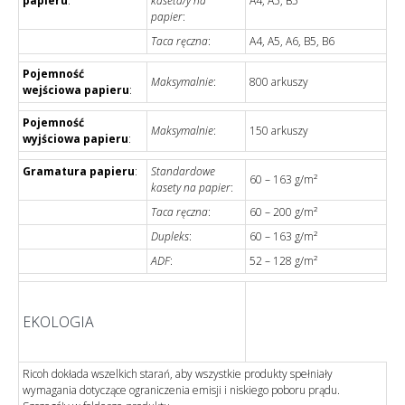
papieru
:
kaseta/y na
A4, A5, B5
papier
:
Taca ręczna
:
A4, A5, A6, B5, B6
Pojemność
Maksymalnie
:
800 arkuszy
wejściowa papieru
:
Pojemność
Maksymalnie
:
150 arkuszy
wyjściowa papieru
:
Gramatura papieru
:
Standardowe
60 – 163 g/m²
kasety na papier
:
Taca ręczna
:
60 – 200 g/m²
Dupleks
:
60 – 163 g/m²
ADF
:
52 – 128 g/m²
EKOLOGIA
Ricoh dokłada wszelkich starań, aby wszystkie produkty spełniały
wymagania dotyczące ograniczenia emisji i niskiego poboru prądu.