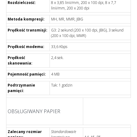
Rozdzielczość:
8 x 3,85 linii/mm, 200 x 100 dpi, 8 x 7,7
linii/mm, 200 x 200 dpi
Metoda kompresji:
MH, MR, MMR, JBIG
Prędkość transmisji:
G3: 2 sekund (200 x 100 dpi, JBIG), 3 sekund
(200 x 100 dpi, MMR)
Prędkość modemu:
33,6 Kbps
Prędkość
2,4 sek.
skanowania:
Pojemność pamięci:
4 MB
Podtrzymanie
Tak: 1 godzin
pamięci:
OBSŁUGIWANY PAPIER
Zalecany rozmiar
Standardowa/e