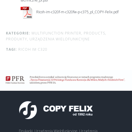
techniczne_pl.pdf
Ricoh-im-c320f-m-c320fw-p-c375_pl_COPY-Felix.pdf
KATEGORIE:
MULTIFUNCTION PRINTER,
PRODUCTS,
PRODUKTY,
URZĄDZENIA WIELOFUNKCYJNE
TAGI:
RICOH IM C320
Drukarki, Urządzenia Wielofunkcyjne, Urządzenia