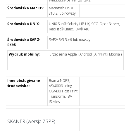
Windows® Server 2012R2
Środowiska Mac OS
:
Macintosh OS X
v10.2 lub nowszy
Środowiska UNIX
:
UNIX Sun® Solaris, HP-UX, SCO OpenServer,
RedHat® Linux, IBM® AIX
Środowiska SAP®
SAP® R/3 3.x® lub nowszy
R/3®
:
Wydruk mobilny
:
urządzenia Apple i Android ( AirPrint i Mopria )
Inne obsługiwane
Brama NDPS,
środowiska:
AS/400® using
OS/400 Host Print
Transform, IBM
iSeries
SKANER (wersja ZSPF)