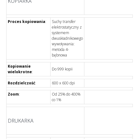
KOPIARKA
Proces kopiowania
:
Suchy transfer
elektrostatyczny z
systemem
dwuskładnikowego
wywoływania:
metoda 4-
bębnowa
Kopiowanie
Do 999 kopii
wielokrotne
:
Rozdzielczość
:
600 x 600 dpi
Zoom
:
Od 25% do 400%
co 1%
DRUKARKA