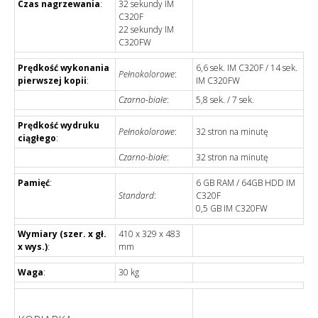
Czas nagrzewania
:
32 sekundy IM
C320F
22 sekundy IM
C320FW
Prędkość wykonania
6,6 sek. IM C320F / 14 sek.
Pełnokolorowe
:
pierwszej kopii
:
IM C320FW
Czarno-białe
:
5,8 sek. / 7 sek.
Prędkość wydruku
Pełnokolorowe
:
32 stron na minutę
ciągłego
:
Czarno-białe
:
32 stron na minutę
Pamięć
:
6 GB RAM / 64GB HDD IM
Standard
:
C320F
0,5 GB IM C320FW
Wymiary (szer. x gł.
410 x 329 x 483
x wys.)
:
mm
Waga
:
30 kg