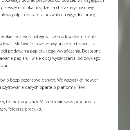
tę pozwalają dobrać prędkość do potrzeb wymagających
 pierwszy rzut oka urządzenia charakteryzuje nowy,
calowy pulpit operatora pozwala na wygodną pracę i
rokie możliwość integracji ze środowiskiem klienta,
dowej. Możliwości rozbudowy urządzeń tej serii są
opcji podawania papieru i jego wykańczania. Dostępne
awania papieru i wiele opcji wykańczania, od zwykłego
szur.
dba o bezpieczeństwo danych. We wszystkich nowych
i szyfrowanie danych oparte o platformę TPM.
ych, to można je znaleźć na stronie
www producenta
az w
folderze produktu
.