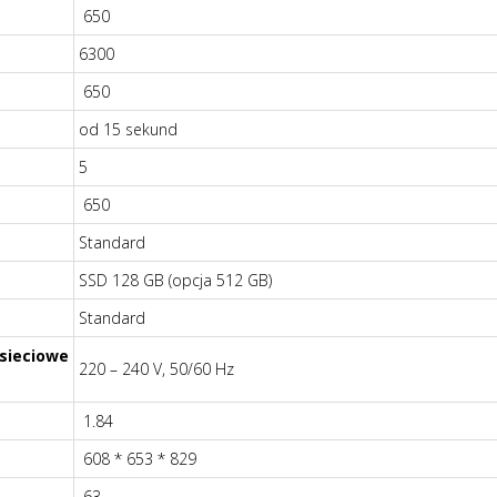
650
6300
650
od 15 sekund
5
650
Standard
SSD 128 GB (opcja 512 GB)
Standard
 sieciowe
220 – 240 V, 50/60 Hz
1.84
608 * 653 * 829
63