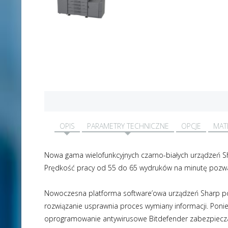
OPIS
PARAMETRY TECHNICZNE
OPCJE
MAT
Nowa gama wielofunkcyjnych czarno-białych urządzeń Sh
Prędkość pracy od 55 do 65 wydruków na minutę pozwal
Nowoczesna platforma software’owa urządzeń Sharp po
rozwiązanie usprawnia proces wymiany informacji. Ponie
oprogramowanie antywirusowe Bitdefender zabezpiecza 