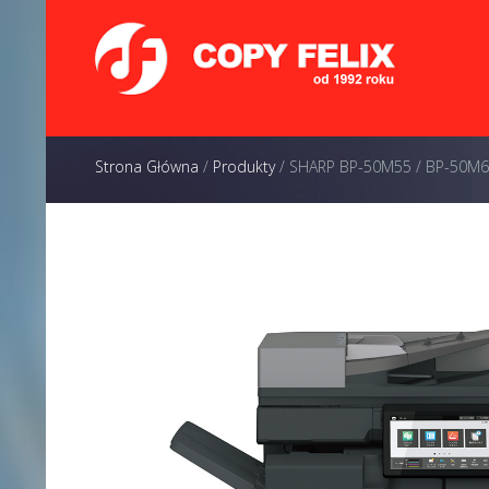
Strona Główna
/
Produkty
/
SHARP BP-50M55 / BP-50M