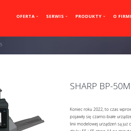
OFERTA
SERWIS
PRODUKTY
O FIRM
65
SHARP BP-50M
Koniec roku 2022, to czas wpro
pojawiły się czarno-białe urząd
linii modelowej urządzeń są już