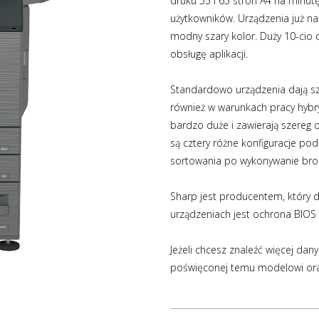
druku 55 i 65 stron A4 na minu
użytkowników. Urządzenia już na
modny szary kolor. Duży 10-cio 
obsługę aplikacji.
Standardowo urządzenia dają sze
również w warunkach pracy hybry
bardzo duże i zawierają szereg 
są cztery różne konfiguracje pod
sortowania po wykonywanie bro
Sharp jest producentem, który 
urządzeniach jest ochrona BIOS 
Jeżeli chcesz znaleźć więcej dan
poświęconej temu modelowi or