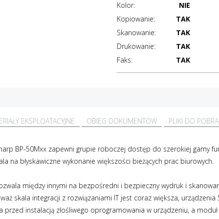
Kolor:
NIE
Kopiowanie:
TAK
Skanowanie:
TAK
Drukowanie:
TAK
Faks:
TAK
ERIAŁY EKSPLOATACYJNE
OBIEG DOKUMENTÓW
PLIKI DO POBRA
arp BP-50Mxx zapewni grupie roboczej dostęp do szerokiej gamy fun
a na błyskawiczne wykonanie większości bieżących prac biurowych.
zwala między innymi na bezpośredni i bezpieczny wydruk i skanowa
waż skala integracji z rozwiązaniami IT jest coraz większa, urządzen
przed instalacją złośliwego oprogramowania w urządzeniu, a moduł 