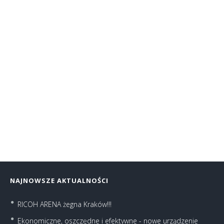
SHARP BP-60C31 / BP-60C36 / BP-60C45
NAJNOWSZE AKTUALNOŚCI
RICOH ARENA żegna Kraków!!!
Ekonomiczne, oszczędne i efektywne - nowe urządzenie