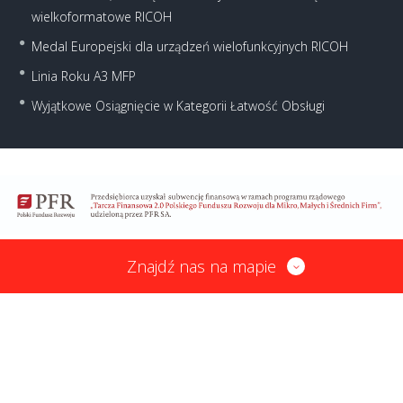
wielkoformatowe RICOH
Medal Europejski dla urządzeń wielofunkcyjnych RICOH
Linia Roku A3 MFP
Wyjątkowe Osiągnięcie w Kategorii Łatwość Obsługi
Znajdź nas na mapie