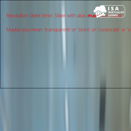
Revolution Slider Error: Slider with alias
main
not found.
Maybe you mean: 'transparent' or 'store' or 'сorporate' or 