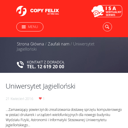
MENU
Strona Główna
/
Zaufali nam
/
Uniwersytet
Jagielloński
Uniwersytet Jagielloński
21 Kwiecień 2016
1
…Zamawiający powierzył do zrealizowania dostawę sprzętu komputerowego
w postaci drukarek i urządzeń wielofunkcyjnych dla nowego budynku
Wydziału Fizyki, Astronomii i Informatyki Stosowanej Uniwersytetu
Jagiellońskiego…