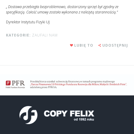
„ Dostawa przebiegła bezproblemowo, dostarczony sprzęt był zgodny ze
specyfikacją. Całość umowy została wykonana z należytą starannością.”
Dyrektor Instytutu Fizyki UJ
KATEGORIE:
ZAUFALI NAM
LUBIĘ TO
UDOSTĘPNIJ