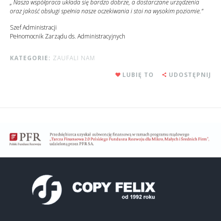
„ Nasza współpraca układa się bardzo dobrze, a dostarczane urządzenia
oraz jakość obsługi spełnia nasze oczekiwania i stoi na wysokim poziomie.”
Szef Administracji
Pełnomocnik Zarządu ds. Administracyjnych
KATEGORIE:
ZAUFALI NAM
LUBIĘ TO
UDOSTĘPNIJ