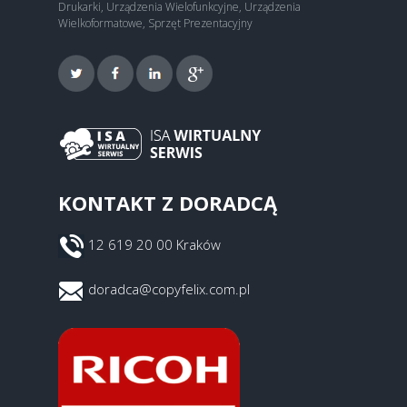
Drukarki, Urządzenia Wielofunkcyjne, Urządzenia
Wielkoformatowe, Sprzęt Prezentacyjny
KONTAKT Z DORADCĄ
12 619 20 00 Kraków
doradca@copyfelix.com.pl