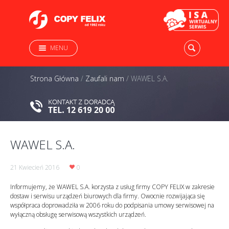
MENU
Strona Główna
/
Zaufali nam
/
WAWEL S.A.
WAWEL S.A.
21 Kwiecień 2016
0
Informujemy, że WAWEL S.A. korzysta z usług firmy COPY FELIX w zakresie
dostaw i serwisu urządzeń biurowych dla firmy. Owocnie rozwijająca się
współpraca doprowadziła w 2006 roku do podpisania umowy serwisowej na
wyłączną obsługę serwisową wszystkich urządzeń.