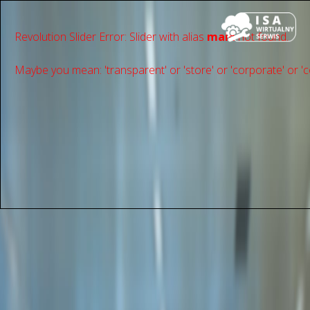
Revolution Slider Error: Slider with alias
main
not found.
Maybe you mean: 'transparent' or 'store' or 'сorporate' or 