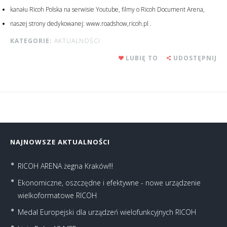
kanału Ricoh Polska na serwisie Youtube, filmy o Ricoh Document Arena,
naszej strony dedykowanej: www.roadshow,ricoh.pl .
KATEGORIE:
AKTUALNOŚCI
LUBIĘ TO
UDOSTĘPNIJ
NAJNOWSZE AKTUALNOŚCI
RICOH ARENA żegna Kraków!!!
Ekonomiczne, oszczędne i efektywne - nowe urządzenie
wielkoformatowe RICOH
Medal Europejski dla urządzeń wielofunkcyjnych RICOH