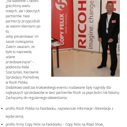
„Na stadionie Cracovii
gościliśmy wielu
nowych, ale i obecnych
partnerów. Nasi
partnerzy przyjeżdżali
ze swoimi klientami po
to,
żeby prezentować im
nasze rozwiązania.
Zatem uważam, że
było to naprawdę
udane
przedsięwzięcie” –
podkreśla Rafał
Szarzyński, Kierownik
Sprzedaży Pośredniej
w Ricoh Polska.
Dodatkowo podczas krakowskiego eventu rozdawane były nagrody dla
najlepszych sprzedawców w sieci partnerów Ricoh za poprzedni rok fiskalny.
Zachęcamy do regularnego odwiedzania:
profilu Ricoh Polska na Facebooku, najświeższe informacje i fotorelacje z
wydarzenia,
profilu firmy Copy Felix na Facebooku – Copy Felix na Road Show,