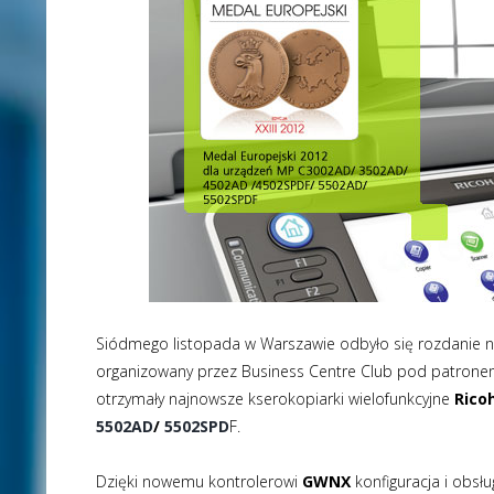
Siódmego listopada w Warszawie odbyło się rozdanie na
organizowany przez
Business Centre Club
pod patronem
otrzymały najnowsze kserokopiarki wielofunkcyjne
Rico
5502AD
/
5502SPD
F
.
Dzięki nowemu kontrolerowi
GWNX
konfiguracja i obsłu