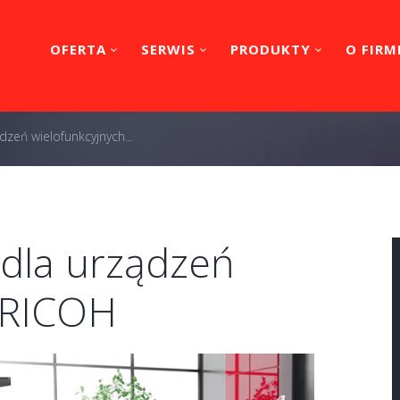
OFERTA
SERWIS
PRODUKTY
O FIRM
dzeń wielofunkcyjnych...
 dla urządzeń
 RICOH