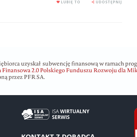
LUBIĘ TO
UDOSTĘPNIJ
KONTAKT Z DORADCĄ