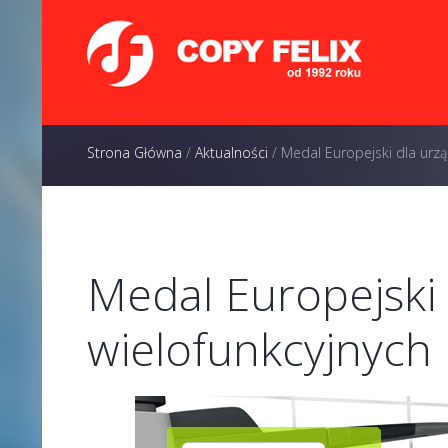
Strona Główna
/
Aktualności
/
Medal Europejski dla urzą
Medal Europejski
wielofunkcyjnych