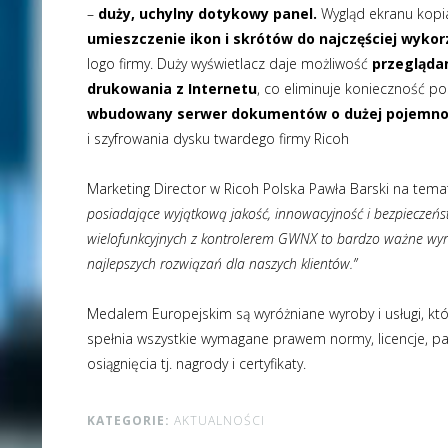
–
duży, uchylny dotykowy panel.
Wygląd ekranu kopi
umieszczenie ikon i skrótów do najczęściej wyko
logo firmy. Duży wyświetlacz daje możliwość
przegląda
drukowania z Internetu
, co eliminuje konieczność 
wbudowany serwer dokumentów o dużej pojemno
i szyfrowania dysku twardego firmy Ricoh
Marketing Director w Ricoh Polska Pawła Barski na tem
posiadające wyjątkową jakość, innowacyjność i bezpieczeńs
wielofunkcyjnych z kontrolerem GWNX to bardzo ważne wyró
najlepszych rozwiązań dla naszych klientów.”
Medalem Europejskim są wyróżniane wyroby i usługi, kt
spełnia wszystkie wymagane prawem normy, licencje, pa
osiągnięcia tj. nagrody i certyfikaty.
KATEGORIE:
AKTUALNOŚCI