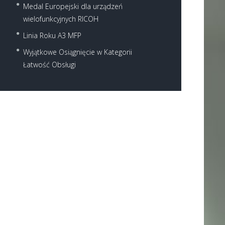
Medal Europejski dla urządzeń
wielofunkcyjnych RICOH
Linia Roku A3 MFP
Wyjątkowe Osiągnięcie w Kategorii
Łatwość Obsługi