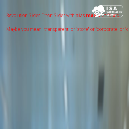
Revolution Slider Error: Slider with alias
main
not found.
Maybe you mean: 'transparent' or 'store' or 'сorporate' or 