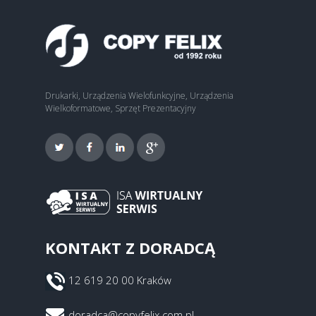
Drukarki, Urządzenia Wielofunkcyjne, Urządzenia
Wielkoformatowe, Sprzęt Prezentacyjny
KONTAKT Z DORADCĄ
12 619 20 00 Kraków
doradca@copyfelix.com.pl