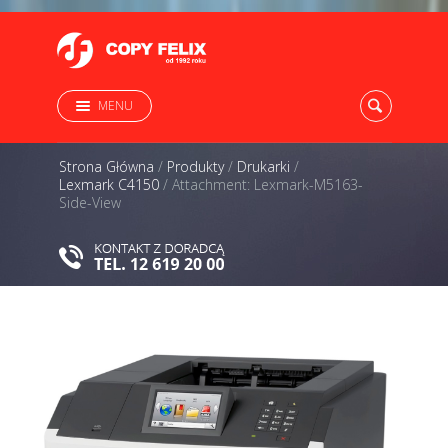
MENU
Strona Główna
/
Produkty
/
Drukarki
/
Lexmark C4150
/
Attachment: Lexmark-M5163-
Side-View