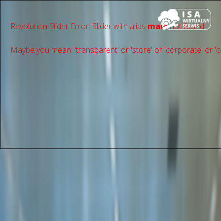
Revolution Slider Error: Slider with alias
main
not found.
Maybe you mean: 'transparent' or 'store' or 'сorporate' or 