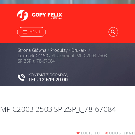
MENU
Strona Główna
/
Produkty
/
Drukarki
/
Lexmark C4150
/
Attachment: MP C2003 2503
SP ZSP_t_78-67084
MP C2003 2503 SP ZSP_t_78-67084
LUBIĘ TO
UDOSTĘPNIJ