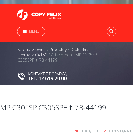
MENU
Strona Główna
/
Produkty
/
Drukarki
/
Lexmark C4150
/
Attachment: MP C305SP
C305SPF_t_78-44199
MP C305SP C305SPF_t_78-44199
LUBIĘ TO
UDOSTĘPNIJ