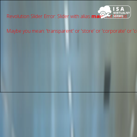
Revolution Slider Error: Slider with alias
main
not found.
Maybe you mean: 'transparent' or 'store' or 'сorporate' or 