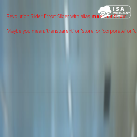
Revolution Slider Error: Slider with alias
main
not found.
Maybe you mean: 'transparent' or 'store' or 'сorporate' or 