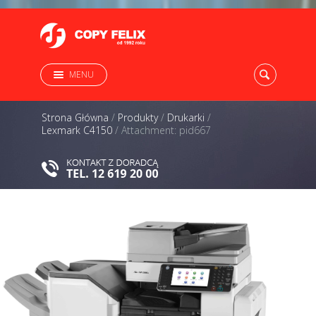
MENU
Strona Główna
/
Produkty
/
Drukarki
/
Lexmark C4150
/
Attachment: pid667