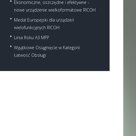
Ekonomiczne, oszczędne i efektywne -
nowe urządzenie wielkoformatowe RICOH
Medal Europejski dla urządzeń
wielofunkcyjnych RICOH
Linia Roku A3 MFP
Wyjątkowe Osiągnięcie w Kategorii
Next item
Łatwość Obsługi
mp-c305spf