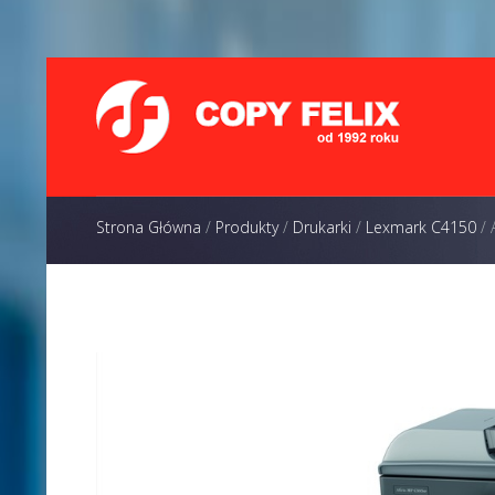
Strona Główna
/
Produkty
/
Drukarki
/
Lexmark C4150
/