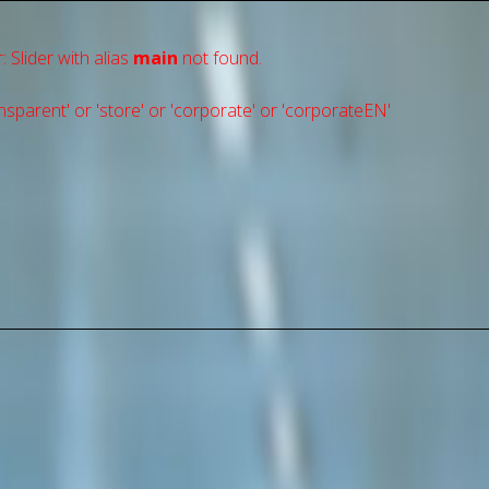
: Slider with alias
main
not found.
sparent' or 'store' or 'сorporate' or 'corporateEN'