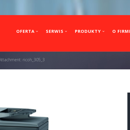
OFERTA
SERWIS
PRODUKTY
O FIRM
Attachment: ricoh_305_3