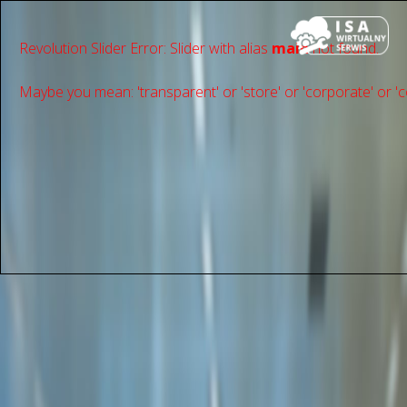
Revolution Slider Error: Slider with alias
main
not found.
Maybe you mean: 'transparent' or 'store' or 'сorporate' or 