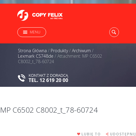
MENU
Strona Główna
/
Produkty
/
Archiwum
/
Lexmark CS748de
/
Attachment: MP C6502
C8002_t_78-60724
MP C6502 C8002_t_78-60724
LUBIĘ TO
UDOSTĘPNIJ