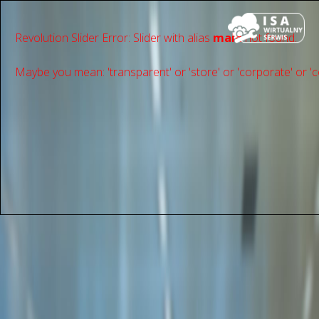
Revolution Slider Error: Slider with alias
main
not found.
Maybe you mean: 'transparent' or 'store' or 'сorporate' or 