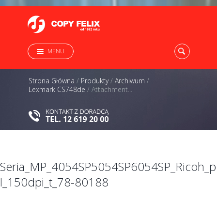
MENU
Strona Główna
/
Produkty
/
Archiwum
/
Lexmark CS748de
/
Attachment...
Seria_MP_4054SP5054SP6054SP_Ricoh_p
l_150dpi_t_78-80188