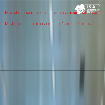
Revolution Slider Error: Slider with alias
main
not found.
Maybe you mean: 'transparent' or 'store' or 'сorporate' or 