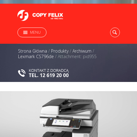
MENU
Strona Główna
/
Produkty
/
Archiwum
/
Lexmark CS796de
/
Attachment: pid955