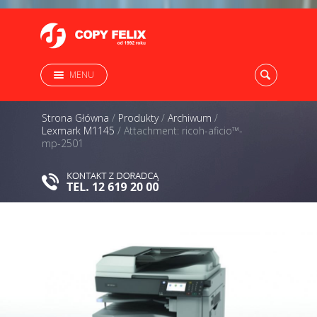
MENU
Strona Główna
/
Produkty
/
Archiwum
/
Lexmark M1145
/
Attachment: ricoh-aficio™-
mp-2501