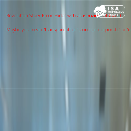
Revolution Slider Error: Slider with alias
main
not found.
Maybe you mean: 'transparent' or 'store' or 'сorporate' or 